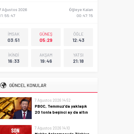
7 Ağustos 2026
Öğleye Kalan
11:55:48
00:47:14
İMSAK
GÜNEŞ
ÖĞLE
03:51
05:29
12:43
İKİNDİ
AKŞAM
YATSI
16:33
19:46
21:18
GÜNCEL KONULAR
7 Ağustos 2026 14:52
PBOC, Temmuz’da yaklaşık
20 tonla beşinci ay da altın
alımını sürdürdü
PBOC, Temmuz’da yaklaşık 20
7 Ağustos 2026 14:10
tonla beşinci ayda da altın
Mekke Anlaşmasıyla Türkiye-