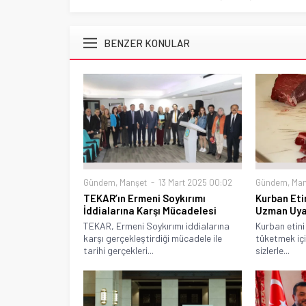
BENZER KONULAR
Gündem
,
Manşet
13 Mart 2025 00:02
Gündem
,
Man
TEKAR’ın Ermeni Soykırımı
Kurban Eti
İddialarına Karşı Mücadelesi
Uzman Uya
TEKAR, Ermeni Soykırımı iddialarına
Kurban etini 
karşı gerçekleştirdiği mücadele ile
tüketmek içi
tarihi gerçekleri...
sizlerle...