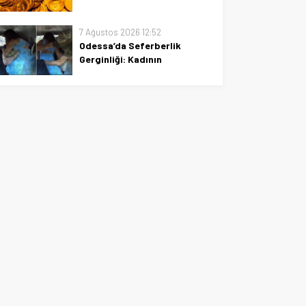
PBOC’nin Temmuz altın
alımlarıyla küresel piyasalarda
7 Ağustos 2026 12:52
hareketlilik arttı; yatırımcı
Odessa’da Seferberlik
güveni ve merkez bankası
Gerginliği: Kadının
stratejileri üzerinde izler oluştu.
Müdahalesiyle Araçtan
Çıkarma Çabası
Odessa'da seferberlik gerginliği
ve kadının kararlı müdahalesi:
araçtan çıkarma çabasıyla
dikkat çekici bir an.