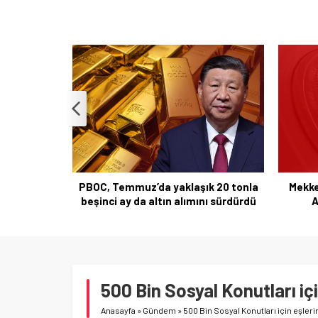
Kuzey 
k 20 tonla
Mekke Anlaşmasıyla Türkiye-İran-
nı sürdürdü
Arabistan Üçlü Savunma
Yakınlaşması
500 Bin Sosyal Konutları i
Anasayfa
»
Gündem
»
500 Bin Sosyal Konutları için eşle