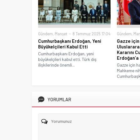
Gündem
,
Manşet
8 Temmuz 2025 17:04
Gündem
,
Man
Cumhurbaşkanı Erdoğan, Yeni
Gazze için
Büyükelçileri Kabul Etti
Uluslarara
Kararını C
Cumhurbaşkanı Erdoğan, yeni
Erdoğan’a
büyükelçileri kabul etti. Türk dış
ilişkilerinde önemli...
Gazze için h
Mahkeme niha
Cumhurbaşka
YORUMLAR