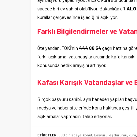
sadece biri ev sahibi olabiliyor. Bakanlığa ait
ALO 
kurallar çerçevesinde işlediğini açıklıyor.
Farklı Bilgilendirmeler ve Vata
Öte yandan, TOKİ’nin
444 86 54
çağrı hattına göre 
farklı açıklama, vatandaşlar arasında kafa karışık
konusunda netlik arayışını artırıyor.
Kafası Karışık Vatandaşlar ve 
Birçok başvuru sahibi, aynı haneden yapılan başvur
medya ve haber sitelerinde konu hakkında çeşitli yo
açıklamalar yapmasını talep ediyorlar.
ETİKETLER:
500 bin sosyal konut
,
Başvuru
,
eş durumu
,
kura