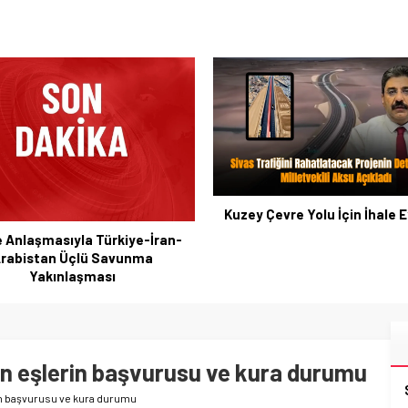
Çevre Yolu İçin İhale Eylül’de
Dernek Hakkında Fesih ve 
Kararıyla İlgili Davaname 
çin eşlerin başvurusu ve kura durumu
rin başvurusu ve kura durumu