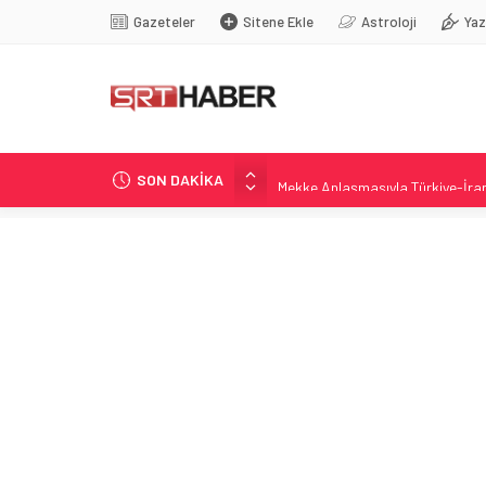
Gazeteler
Sitene Ekle
Astroloji
Yaz
SON DAKİKA
Mekke Anlaşmasıyla Türkiye-İr
Kuzey Çevre Yolu İçin İhale Eylül’
Dernek Hakkında Fesih ve Kayyım
Sivas’ta Gönüllü Boya Hareketiyl
PBOC, Temmuz’da yaklaşık 20 ton