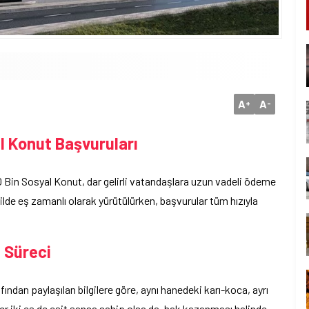
A
A
+
-
 Konut Başvuruları
0 Bin Sosyal Konut, dar gelirli vatandaşlara uzun vadeli ödeme
1 ilde eş zamanlı olarak yürütülürken, başvurular tüm hızıyla
a Süreci
afından paylaşılan bilgilere göre, aynı hanedeki karı-koca, ayrı
er iki eş de eşit şansa sahip olsa da, hak kazanması halinde