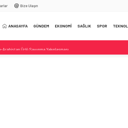
arlar
Bize Ulaşın
ANASAYFA
GÜNDEM
EKONOMİ
SAĞLIK
SPOR
TEKNOL
an-Arabistan Üçlü Savunma Yakınlaşması
de
 Kararıyla İlgili Davaname Raporu
e Direkler Yeniden Canlandı
la beşinci ay da altın alımını sürdürdü