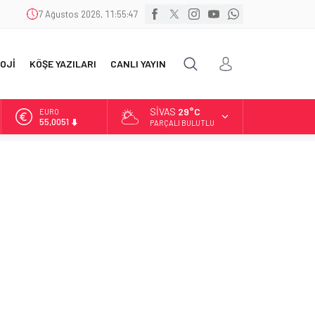
7 Ağustos 2026, 11:55:48
OJİ
KÖŞE YAZILARI
CANLI YAYIN
SIVAS
29°C
ALTIN
6.584,66
PARÇALI BULUTLU
BİST
13.889,75
DOLAR
47,7046
EURO
55,0051