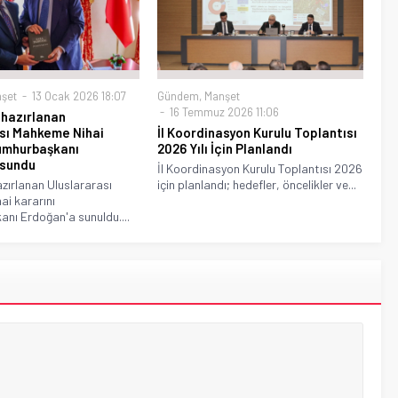
şet
13 Ocak 2026 18:07
Gündem
,
Manşet
16 Temmuz 2026 11:06
 hazırlanan
sı Mahkeme Nihai
İl Koordinasyon Kurulu Toplantısı
umhurbaşkanı
2026 Yılı İçin Planlandı
 sundu
İl Koordinasyon Kurulu Toplantısı 2026
azırlanan Uluslararası
için planlandı; hedefler, öncelikler ve...
i kararını
nı Erdoğan'a sunuldu....