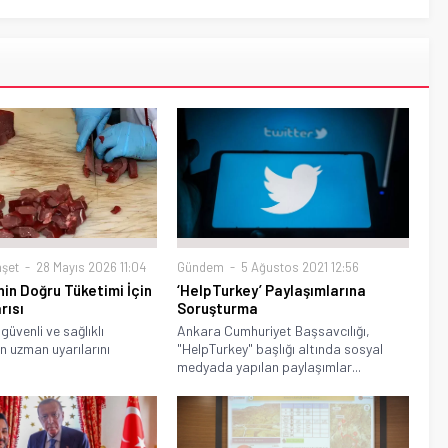
Gündem
5 Ağustos 2021 12:56
şet
28 Mayıs 2026 11:04
‘HelpTurkey’ Paylaşımlarına
nin Doğru Tüketimi İçin
Soruşturma
rısı
Ankara Cumhuriyet Başsavcılığı,
güvenli ve sağlıklı
"HelpTurkey" başlığı altında sosyal
n uzman uyarılarını
medyada yapılan paylaşımlar...