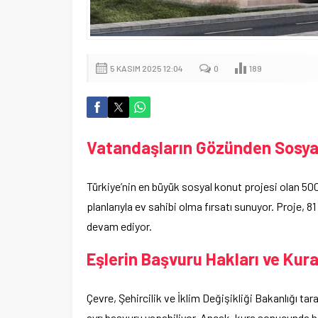
5 KASIM 2025 12:04
0
189
Vatandaşların Gözünden Sosyal
Türkiye’nin en büyük sosyal konut projesi olan 50
planlarıyla ev sahibi olma fırsatı sunuyor. Proje, 8
devam ediyor.
Eşlerin Başvuru Hakları ve Kur
Çevre, Şehircilik ve İklim Değişikliği Bakanlığı tar
ayrı başvuru yapabiliyor. Ancak, kura sonucunda h