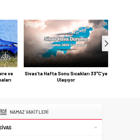
vre ve
Sivas’ta Hafta Sonu Sıcakları 33°C’ye
Resmi Ga
aları
Ulaşıyor
Yönetme
NAMAZ VAKİTLERİ
SIVAS