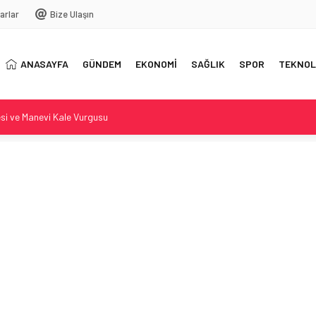
arlar
Bize Ulaşın
ANASAYFA
GÜNDEM
EKONOMİ
SAĞLIK
SPOR
TEKNOL
jesi ve Manevi Kale Vurgusu
e Başkanı Belirlendi
 ve doğal yaşam koruma çalışmaları
3°C’ye Ulaşıyor
nomi Festivali Sivas’ta Coşkuyla Devam Ediyor