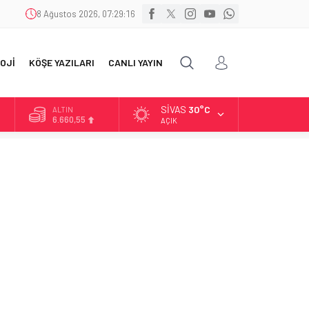
8 Ağustos 2026, 07:29:17
OJİ
KÖŞE YAZILARI
CANLI YAYIN
SIVAS
30°C
ALTIN
6.660,55
AÇIK
BİST
13.779,39
DOLAR
47,7111
EURO
55,1881