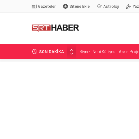
Gazeteler
Sitene Ekle
Astroloji
Yaz
SON DAKİKA
Siyer-i Nebi Külliyesi: Asrın Pro
ORC Araştırması: İlk 5 İl Belediy
İmranlı Barajı çevresinde çevre
Sivas’ta Hafta Sonu Sıcakları 3
Gurbetçi Buluşmaları ve Gastro