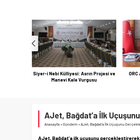
 Gastronomi
Siyer-i Nebi Külliyesi: Asrın Projesi ve
ORC A
uyla Devam
Manevi Kale Vurgusu
AJet, Bağdat’a İlk Uçuşunu 
Anasayfa
»
Gündem
»
AJet, Bağdat’a İlk Uçuşunu Gerçekleş
AJet, Bağdat’a ilk uçuşunu gerçekleştirerek u