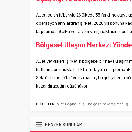
AJet, şu an itibarıyla 26 ülkede 35 farklı noktaya 
operasyonlarını artıran şirket, 2026 yılı sonuna ka
kapsamda, 9 ülke ve 10 yeni varış noktasını uçuş a
Bölgesel Ulaşım Merkezi Yönde
AJet yetkilileri, şirketin bölgesel bir hava ulaşım 
hatların açılmasıyla birlikte Türkiye’nin diplomati
Sektör temsilcileri ve uzmanlar, bu gelişmenin bölg
kazandıracağını düşünüyor.
ETİKETLER:
AJet
,
Bağdat uçuşu
,
bölgesel hava taşımacılığı
,
H
BENZER KONULAR