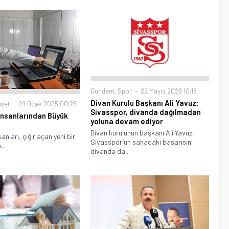
Gündem
,
Spor
22 Mayıs 2026 10:18
Divan Kurulu Başkanı Ali Yavuz:
şet
29 Ocak 2025 00:25
Sivasspor, divanda dağılmadan
 İnsanlarından Büyük
yoluna devam ediyor
Divan kurulunun başkanı Ali Yavuz,
sanları, çığır açan yeni bir
Sivasspor’un sahadaki başarısını
...
divanda da...