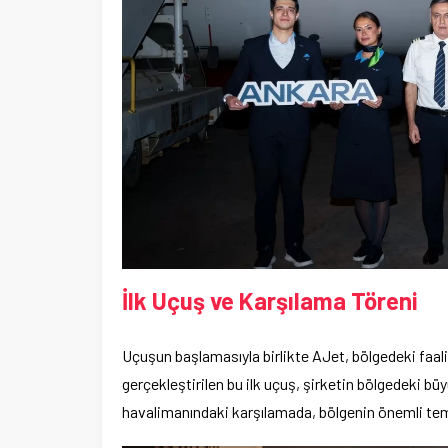
İlk Uçuş ve Karşılama Töreni
Uçuşun başlamasıyla birlikte AJet, bölgedeki faaliy
gerçekleştirilen bu ilk uçuş, şirketin bölgedeki b
havalimanındaki karşılamada, bölgenin önemli temsi