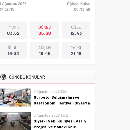
8 Ağustos 2026
Öğleye Kalan
07:29:17
05:13:45
İMSAK
GÜNEŞ
ÖĞLE
03:52
05:30
12:43
İKİNDİ
AKŞAM
YATSI
16:33
19:45
21:16
GÜNCEL KONULAR
8 Ağustos 2026 10:14
Gurbetçi Buluşmaları ve
Gastronomi Festivali Sivas’ta
Coşkuyla Devam Ediyor
8 Ağustos 2026 10:12
Gurbetçi buluşmaları ve
Siyer-i Nebi Külliyesi: Asrın
gastronomi festivali Sivas’ta
Projesi ve Manevi Kale
coşkuyla sürüyor; kültürler