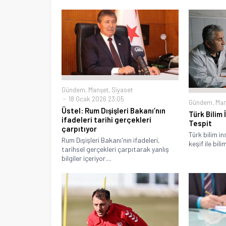
Gündem
,
Manşet
,
Siyaset
18 Ocak 2026 23:05
Gündem
,
Man
Üstel: Rum Dışişleri Bakanı’nın
Türk Bilim
ifadeleri tarihi gerçekleri
Tespit
çarpıtıyor
Türk bilim in
Rum Dışişleri Bakanı'nın ifadeleri,
keşif ile bilim
tarihsel gerçekleri çarpıtarak yanlış
bilgiler içeriyor....