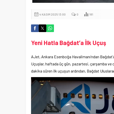
4 KASIM 2025 13:00
0
181
Yeni Hatla Bağdat’a İlk Uçuş
AJet, Ankara Esenboğa Havalimanı’ndan Bağdat’a ger
Uçuşlar, haftada üç gün, pazartesi, çarşamba ve c
dakika süren ilk uçuşun ardından, Bağdat Uluslarar