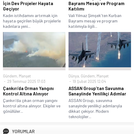
İçin Dev Projeler Hayata
Bayramı Mesajı ve Program
Geçiyor
Katılımı
Kadın istihdamını artırmak için
Vali Yılmaz Şimşek'ten Kurban
hayata geçirilen büyük projelerle
Bayramı mesajı ve program
kadınlara yeni...
katılımıyla ilgili...
Gündem
,
Manşet
Dünya
,
Gündem
,
Manşet
29 Temmuz 2025 17:03
19 Şubat 2025 12:04
Çankırı’da Orman Yangını
ASSAN Group’tan Savunma
Kontrol Altına Alınıyor
Sanayiinde Yenilikçi Adımlar
Çankırı'da çıkan orman yangını
ASSAN Group, savunma
kontrol altına alınıyor. Ekipler ve
sanayinde yenilikçi adımlarıyla
gönüllüler...
dikkat çekiyor. Modern
teknolojiler...
YORUMLAR