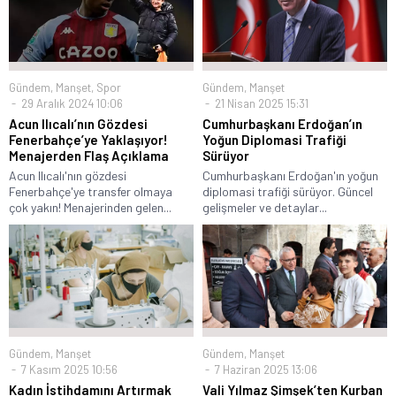
Gündem
,
Manşet
,
Spor
Gündem
,
Manşet
29 Aralık 2024 10:06
21 Nisan 2025 15:31
Acun Ilıcalı’nın Gözdesi
Cumhurbaşkanı Erdoğan’ın
Fenerbahçe’ye Yaklaşıyor!
Yoğun Diplomasi Trafiği
Menajerden Flaş Açıklama
Sürüyor
Acun Ilıcalı'nın gözdesi
Cumhurbaşkanı Erdoğan'ın yoğun
Fenerbahçe'ye transfer olmaya
diplomasi trafiği sürüyor. Güncel
çok yakın! Menajerinden gelen...
gelişmeler ve detaylar...
Gündem
,
Manşet
Gündem
,
Manşet
7 Kasım 2025 10:56
7 Haziran 2025 13:06
Kadın İstihdamını Artırmak
Vali Yılmaz Şimşek’ten Kurban