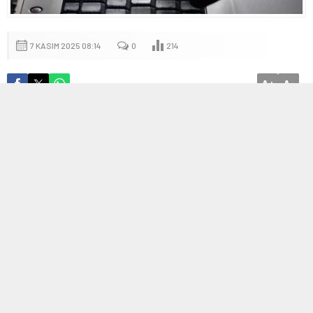
7 KASIM 2025 08:14
0
214
A
A
+
-
Ekonomiye Yönelik Yeni Girişimler
Türkiye’nin önde gelen iş insanlarından Ahmet Demir, son
dönemlerde yaptığı yatırımlar ve ekonomik planlarıyla dikkat
çekiyor. Demir, geçtiğimiz hafta gerçekleştirilen basın
toplantısında yeni projelerini açıkladı ve sektörlerdeki gelişmelere
ışık tuttu.
Yatırım Detayları ve Hedefler
Ahmet Demir, özellikle teknolojik inovasyonlara ve sürdürülebilir