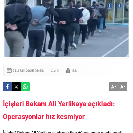
7 KASIM 2025 08:56
0
166
A
A
+
-
İçişleri Bakanı Ali Yerlikaya açıkladı:
Operasyonlar hız kesmiyor
İçişleri Bakanı Ali Yerlikaya, birçok ilde düzenlenen geniş çaplı