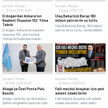
Gündem
,
Manşet
Gündem
,
Manşet
13 Ekim 2025 15:56
2 Şubat 2026 11:31
Erdoğan’dan Ankara’nın
Ulaş Baharözü Barajı 160
Başkent Oluşunun 102. Yılına
milyon yatırım ile su tuttu
Tebrik
Ulaş Baharözü Barajı, 160 milyon
Erdoğan, Ankara'nın başkent
yatırım ile su tuttu; sürdürülebilir...
oluşunun 102. yılını kutladı.
Türkiye'nin kalbinde önemli...
Gündem
,
Manşet
Gündem
,
Manşet
16 Mart 2025 07:00
25 Nisan 2026 11:02
Aliağa’ya Özel Posta Pulu
Faili meçhul dosyalar için yeni
Basıldı
adalet odaklı birim
Aliağa, tarihi bir anı ile buluştu!
Faili meçhul dosyalar için adalet
Şehrin simgelerini yansıtan özel...
odaklı yeni birim: adım adım...