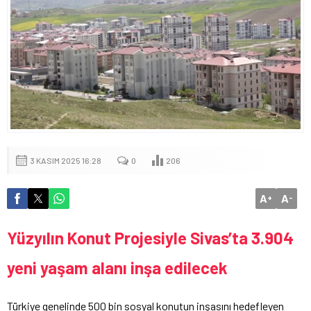
3 KASIM 2025 16:28
0
206
A
A
+
-
Yüzyılın Konut Projesiyle Sivas’ta 3.904
yeni yaşam alanı inşa edilecek
Türkiye genelinde 500 bin sosyal konutun inşasını hedefleyen