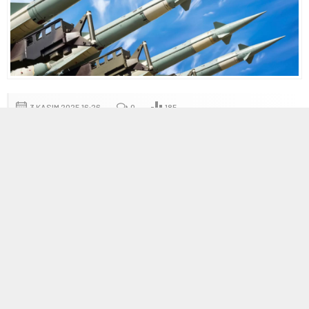
3 KASIM 2025 16:26
0
185
A
A
+
-
Fransa’dan 2025 Silah İhracatı Raporu: Değişen
Küresel Savunma Pazarı
Fransa Savunma Bakanlığı tarafından hazırlanıp milletvekillerine
sunulan 2025 yılı silah ihracat raporu, son dönemlerde küresel
savunma pazarında önemli bir dönüşüm yaşandığını ortaya
koyuyor. Raporda, ABD, Rusya ve Almanya gibi geleneksel silah