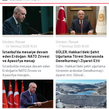
Gündem
,
Manşet
Gündem
,
Manşet
24 Temmuz 2026 15:24
7 Temmuz 2025 16:00
İstanbul’da mesaiye devam
GÜLER, Hakkari’deki Şehit
eden Erdoğan: NATO Zirvesi
Uğurlama Töreni Sonrasında
ve Ayasofya mesajı
Genelkurmay’ı Ziyaret Etti
İstanbul’da mesaiye devam eden
Güler, Hakkari'deki şehit uğurlama
Erdoğan’ın NATO Zirvesi ve
töreninin ardından Genelkurmay’ı
Ayasofya mesajını...
ziyaret etti. Güncel...