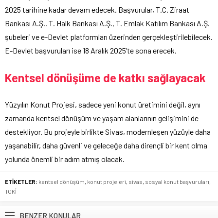
2025 tarihine kadar devam edecek. Başvurular, T.C. Ziraat
Bankası A.Ş., T. Halk Bankası A.Ş., T. Emlak Katılım Bankası A.Ş.
şubeleri ve e-Devlet platformları üzerinden gerçekleştirilebilecek.
E-Devlet başvuruları ise 18 Aralık 2025’te sona erecek.
Kentsel dönüşüme de katkı sağlayacak
Yüzyılın Konut Projesi, sadece yeni konut üretimini değil, aynı
zamanda kentsel dönüşüm ve yaşam alanlarının gelişimini de
destekliyor. Bu projeyle birlikte Sivas, modernleşen yüzüyle daha
yaşanabilir, daha güvenli ve geleceğe daha dirençli bir kent olma
yolunda önemli bir adım atmış olacak.
ETİKETLER:
kentsel dönüşüm
,
konut projeleri
,
sivas
,
sosyal konut başvuruları
,
TOKİ
BENZER KONULAR