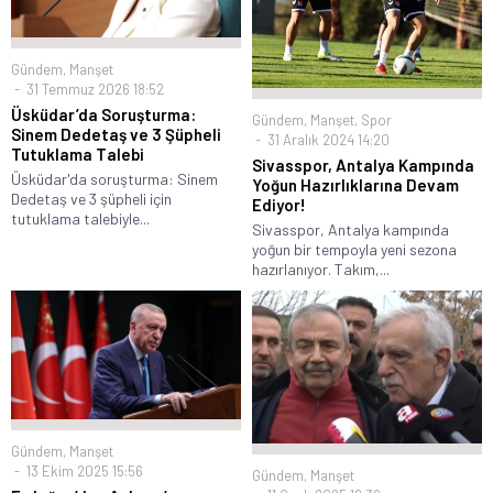
Gündem
,
Manşet
31 Temmuz 2026 18:52
Üsküdar’da Soruşturma:
Gündem
,
Manşet
,
Spor
Sinem Dedetaş ve 3 Şüpheli
31 Aralık 2024 14:20
Tutuklama Talebi
Sivasspor, Antalya Kampında
Üsküdar'da soruşturma: Sinem
Yoğun Hazırlıklarına Devam
Dedetaş ve 3 şüpheli için
Ediyor!
tutuklama talebiyle...
Sivasspor, Antalya kampında
yoğun bir tempoyla yeni sezona
hazırlanıyor. Takım,...
Gündem
,
Manşet
13 Ekim 2025 15:56
Gündem
,
Manşet