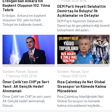
11 Ocak 2025 16:36
Erdoğan’dan Ankara’nın
Başkent Oluşunun 102. Yılına
DEM Parti Heyeti Selahattin
Tebrik
Demirtaş ile Buluştu! İlk
Açıklamalar ve Detaylar
Erdoğan, Ankara'nın başkent
oluşunun 102. yılını kutladı.
DEM Parti heyetinin Selahattin
Türkiye'nin kalbinde önemli...
Demirtaş ile gerçekleştirdiği önemli
buluşmanın detayları...
Gündem
,
Manşet
,
Siyaset
Gündem
,
Manşet
,
Spor
7 Temmuz 2025 22:50
1 Nisan 2025 12:02
Ömer Çelik’ten CHP’ye Sert
Rıza Çalımbay ile Net Global
Yanıt: AK Gençlik Hedef
Sivasspor’un Kümede Kalma
Alınmamalı
Mücadelesi
Ömer Çelik'ten CHP'ye sert yanıt:
Rıza Çalımbay liderliğindeki Net
AK Gençlik hedef alınmamalı.
Global Sivasspor'un kümede
Güncel...
kalma mücadelesini keşfedin....