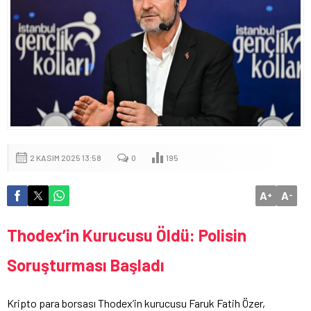
2 KASIM 2025 13:58
0
195
A
A
+
-
Thodex’in Kurucusu Öldü: Polisin
Soruşturması Başladı
Kripto para borsası Thodex’in kurucusu Faruk Fatih Özer,