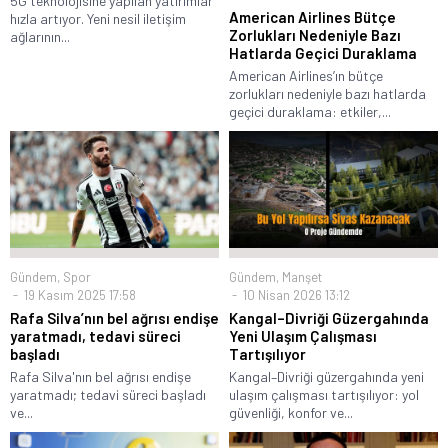
5G teknolojisine yapılan yatırımlar
American Airlines Bütçe
hızla artıyor. Yeni nesil iletişim
Zorlukları Nedeniyle Bazı
ağlarının...
Hatlarda Geçici Duraklama
American Airlines’ın bütçe
zorlukları nedeniyle bazı hatlarda
geçici duraklama: etkiler,...
Gündem
,
Spor
Gündem
,
Manşet
19 Kasım 2025 17:58
10 Nisan 2026 13:12
Rafa Silva’nın bel ağrısı endişe
Kangal–Divriği Güzergahında
yaratmadı, tedavi süreci
Yeni Ulaşım Çalışması
başladı
Tartışılıyor
Rafa Silva'nın bel ağrısı endişe
Kangal–Divriği güzergahında yeni
yaratmadı; tedavi süreci başladı
ulaşım çalışması tartışılıyor: yol
ve...
güvenliği, konfor ve...