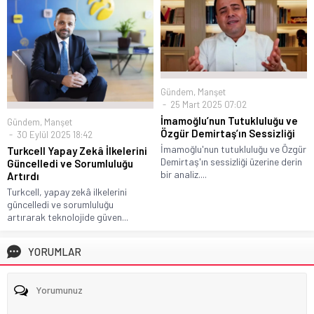
Gündem
,
Manşet
25 Mart 2025 07:02
İmamoğlu’nun Tutukluluğu ve
Gündem
,
Manşet
Özgür Demirtaş’ın Sessizliği
30 Eylül 2025 18:42
İmamoğlu'nun tutukluluğu ve Özgür
Turkcell Yapay Zekâ İlkelerini
Demirtaş'ın sessizliği üzerine derin
Güncelledi ve Sorumluluğu
bir analiz....
Artırdı
Turkcell, yapay zekâ ilkelerini
güncelledi ve sorumluluğu
artırarak teknolojide güven...
YORUMLAR