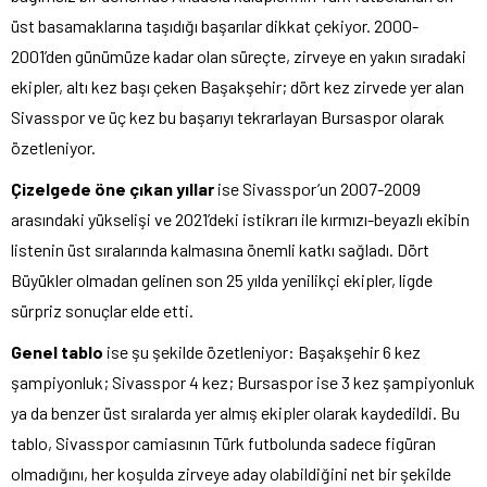
üst basamaklarına taşıdığı başarılar dikkat çekiyor. 2000-
2001’den günümüze kadar olan süreçte, zirveye en yakın sıradaki
ekipler, altı kez başı çeken Başakşehir; dört kez zirvede yer alan
Sivasspor ve üç kez bu başarıyı tekrarlayan Bursaspor olarak
özetleniyor.
Çizelgede öne çıkan yıllar
ise Sivasspor’un 2007-2009
arasındaki yükselişi ve 2021’deki istikrarı ile kırmızı-beyazlı ekibin
listenin üst sıralarında kalmasına önemli katkı sağladı. Dört
Büyükler olmadan gelinen son 25 yılda yenilikçi ekipler, ligde
sürpriz sonuçlar elde etti.
Genel tablo
ise şu şekilde özetleniyor: Başakşehir 6 kez
şampiyonluk; Sivasspor 4 kez; Bursaspor ise 3 kez şampiyonluk
ya da benzer üst sıralarda yer almış ekipler olarak kaydedildi. Bu
tablo, Sivasspor camiasının Türk futbolunda sadece figüran
olmadığını, her koşulda zirveye aday olabildiğini net bir şekilde