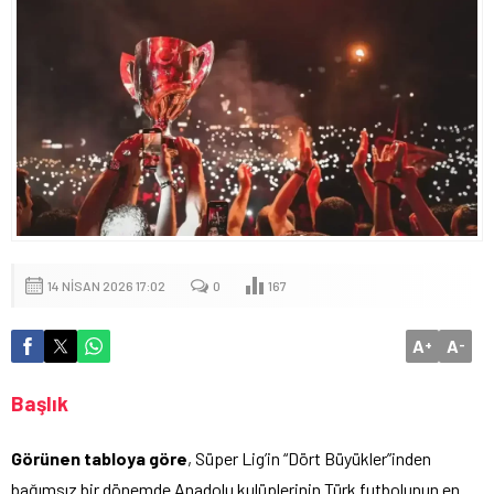
14 NISAN 2026 17:02
0
167
A
A
+
-
Başlık
Görünen tabloya göre
, Süper Lig’in “Dört Büyükler”inden
bağımsız bir dönemde Anadolu kulüplerinin Türk futbolunun en