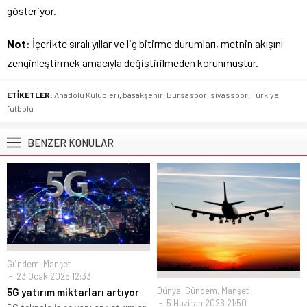
gösteriyor.
Not
: İçerikte sıralı yıllar ve lig bitirme durumları, metnin akışını
zenginleştirmek amacıyla değiştirilmeden korunmuştur.
ETİKETLER:
Anadolu Kulüpleri
,
başakşehir
,
Bursaspor
,
sivasspor
,
Türkiye
futbolu
BENZER KONULAR
Gündem
,
Manşet
23 Ocak 2025 12:33
Dünya
,
Gündem
,
Manşet
5G yatırım miktarları artıyor
5 Haziran 2026 21:50