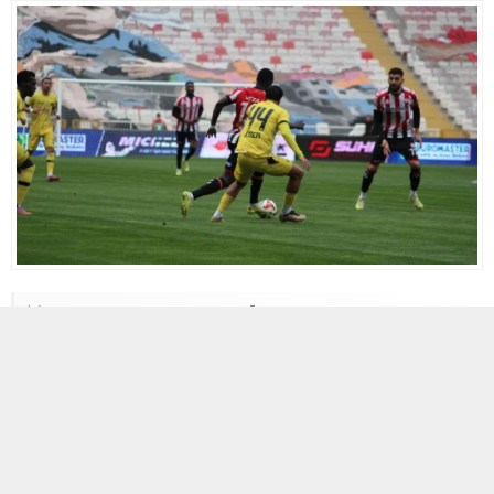
14 NISAN 2026 11:08
0
148
A
A
+
-
Maç Özeti