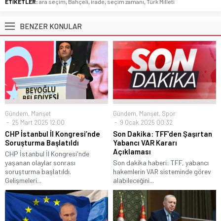
ETİKETLER:
ara seçim
,
Bahçeli
,
irade
,
seçim zamanı
,
Türk Milleti
BENZER KONULAR
Gündem
,
Manşet
Gündem
,
Manşet
,
Spor
25 Mart 2025 12:00
9 Ocak 2025 00:32
CHP İstanbul İl Kongresi’nde
Son Dakika: TFF’den Şaşırtan
Soruşturma Başlatıldı
Yabancı VAR Kararı
Açıklaması
CHP İstanbul İl Kongresi'nde
yaşanan olaylar sonrası
Son dakika haberi: TFF, yabancı
soruşturma başlatıldı.
hakemlerin VAR sisteminde görev
Gelişmeleri...
alabileceğini...