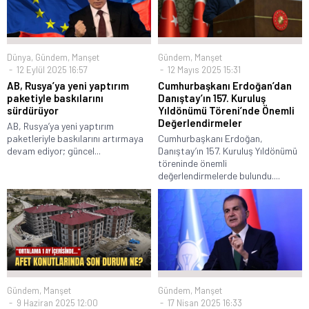
Dünya
,
Gündem
,
Manşet
Gündem
,
Manşet
12 Eylül 2025 16:57
12 Mayıs 2025 15:31
AB, Rusya’ya yeni yaptırım
Cumhurbaşkanı Erdoğan’dan
paketiyle baskılarını
Danıştay’ın 157. Kuruluş
sürdürüyor
Yıldönümü Töreni’nde Önemli
Değerlendirmeler
AB, Rusya’ya yeni yaptırım
paketleriyle baskılarını artırmaya
Cumhurbaşkanı Erdoğan,
devam ediyor; güncel...
Danıştay’ın 157. Kuruluş Yıldönümü
töreninde önemli
değerlendirmelerde bulundu....
Gündem
,
Manşet
Gündem
,
Manşet
9 Haziran 2025 12:00
17 Nisan 2025 16:33