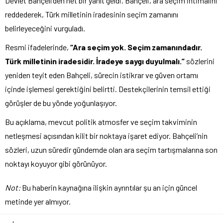
Devlet Bahçeli’den net bir yanıt geldi. Bahçeli, ara seçim ihtimalini
reddederek, Türk milletinin iradesinin seçim zamanını
belirleyeceğini vurguladı.
Resmi ifadelerinde,
“Ara seçim yok. Seçim zamanındadır.
Türk milletinin iradesidir. İradeye saygı duyulmalı.”
sözlerini
yeniden teyit eden Bahçeli, sürecin istikrar ve güven ortamı
içinde işlemesi gerektiğini belirtti. Destekçilerinin temsil ettiği
görüşler de bu yönde yoğunlaşıyor.
Bu açıklama, mevcut politik atmosfer ve seçim takviminin
netleşmesi açısından kilit bir noktaya işaret ediyor. Bahçeli’nin
sözleri, uzun süredir gündemde olan ara seçim tartışmalarına son
noktayı koyuyor gibi görünüyor.
Not:
Bu haberin kaynağına ilişkin ayrıntılar şu an için güncel
metinde yer almıyor.