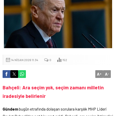
14 NISAN 2026 11:34
0
152
A
A
+
-
Bahçeli: Ara seçim yok, seçim zamanı milletin
iradesiyle belirlenir
Gündem
bugün etrafında dolaşan sorulara karşılık MHP Lideri