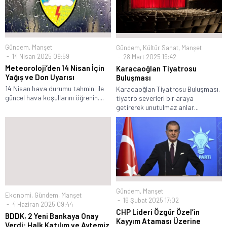
Gündem
,
Manşet
Gündem
,
Kültür Sanat
,
Manşet
14 Nisan 2025 09:59
28 Mart 2025 19:42
Meteoroloji’den 14 Nisan İçin
Karacaoğlan Tiyatrosu
Yağış ve Don Uyarısı
Buluşması
14 Nisan hava durumu tahmini ile
Karacaoğlan Tiyatrosu Buluşması,
güncel hava koşullarını öğrenin....
tiyatro severleri bir araya
getirerek unutulmaz anlar...
Gündem
,
Manşet
Ekonomi
,
Gündem
,
Manşet
16 Şubat 2025 17:02
4 Haziran 2025 09:44
CHP Lideri Özgür Özel’in
BDDK, 2 Yeni Bankaya Onay
Kayyım Ataması Üzerine
Verdi: Halk Katılım ve Aytemiz