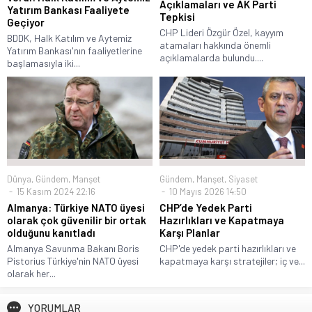
Açıklamaları ve AK Parti
Yatırım Bankası Faaliyete
Tepkisi
Geçiyor
CHP Lideri Özgür Özel, kayyım
BDDK, Halk Katılım ve Aytemiz
atamaları hakkında önemli
Yatırım Bankası'nın faaliyetlerine
açıklamalarda bulundu....
başlamasıyla iki...
Dünya
,
Gündem
,
Manşet
Gündem
,
Manşet
,
Siyaset
15 Kasım 2024 22:16
10 Mayıs 2026 14:50
Almanya: Türkiye NATO üyesi
CHP’de Yedek Parti
olarak çok güvenilir bir ortak
Hazırlıkları ve Kapatmaya
olduğunu kanıtladı
Karşı Planlar
Almanya Savunma Bakanı Boris
CHP'de yedek parti hazırlıkları ve
Pistorius Türkiye'nin NATO üyesi
kapatmaya karşı stratejiler; iç ve...
olarak her...
YORUMLAR