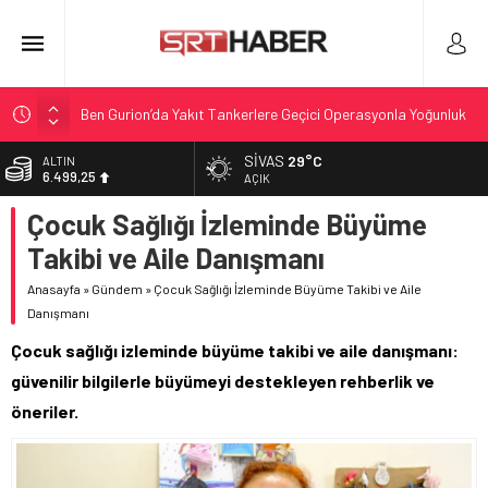
Ben Gurion’da Yakıt Tankerlere Geçici Operasyonla Yoğunluk
Kontrolü
SIVAS
29°C
ALTIN
Tahliye Davası ve Alt Kiralama İddiası: Reçber Çifti Ata
6.499,25
AÇIK
Demirağ’a Karşı
Çocuk Sağlığı İzleminde Büyüme
BİST
Nadir Kanserle Mücadele: Sydney Towle Hayatını Kaybetti
13.798,82
Takibi ve Aile Danışmanı
Antalya’da Kris Bennett: 4. Evre Beyin Tümörüyle Mücadele
DOLAR
47,5921
Reçberler Ata Demirağ’a karşı tahliye davası açtı
Anasayfa
»
Gündem
»
Çocuk Sağlığı İzleminde Büyüme Takibi ve Aile
Danışmanı
EURO
54,9747
Çocuk sağlığı izleminde büyüme takibi ve aile danışmanı:
güvenilir bilgilerle büyümeyi destekleyen rehberlik ve
öneriler.