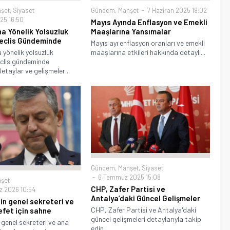
şet
,
Siyaset
Gündem
,
Manşet
7 Haziran 2025 19:02
25 16:50
Mayıs Ayında Enflasyon ve Emekli
a Yönelik Yolsuzluk
Maaşlarına Yansımalar
Meclis Gündeminde
Mayıs ayı enflasyon oranları ve emekli
yönelik yolsuzluk
maaşlarına etkileri hakkında detaylı...
eclis gündeminde
 Detaylar ve gelişmeler...
Gündem
,
Manşet
,
Siyaset
6 Temmuz 2025 15:08
şet
CHP, Zafer Partisi ve
 2026 10:54
Antalya’daki Güncel Gelişmeler
nin genel sekreteri ve
CHP, Zafer Partisi ve Antalya'daki
fet için sahne
güncel gelişmeleri detaylarıyla takip
n genel sekreteri ve ana
edin....