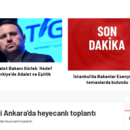
Ekenler Beton Sivasspor- 
Esenler Erokspor Maçı Deta
bul’da Bakanlar Esenyurt’ta
temaslarda bulundu
isi Ankara’da heyecanlı toplantı
a’da heyecanlı toplantı