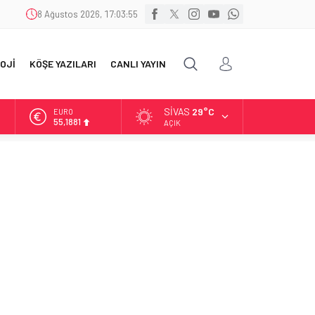
8 Ağustos 2026, 17:03:56
OJİ
KÖŞE YAZILARI
CANLI YAYIN
SIVAS
29°C
ALTIN
6.660,55
AÇIK
BİST
13.779,39
DOLAR
47,7111
EURO
55,1881