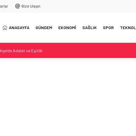
arlar
Bize Ulaşın
ANASAYFA
GÜNDEM
EKONOMİ
SAĞLIK
SPOR
TEKNOL
iye’de Adalet ve Eşitlik
ta temaslarda bulundu
Esenler Erokspor Maçı Detayları
tçi Buluşmalarıyla yoğrulan açılış ve ilçe lezzetleri
Terörle Mücadele Vurgusu