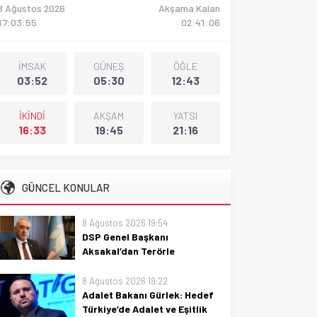
8 Ağustos 2026
Akşama Kalan
17:03:56
02:41:05
İMSAK
GÜNEŞ
ÖĞLE
03:52
05:30
12:43
İKİNDİ
AKŞAM
YATSI
16:33
19:45
21:16
GÜNCEL KONULAR
8 Ağustos 2026 19:54
DSP Genel Başkanı
Aksakal’dan Terörle
Mücadele Vurgusu
8 Ağustos 2026 19:22
DSP Genel Başkanı Aksakal’dan
Adalet Bakanı Gürlek: Hedef
terörle mücadelede kararlı
Türkiye’de Adalet ve Eşitlik
vurgu; samimi açıklama ve milli