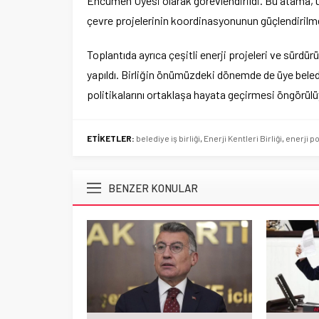
Encümen Üyesi olarak görevlendirildi. Bu atama, üye 
çevre projelerinin koordinasyonunun güçlendirilme
Toplantıda ayrıca çeşitli enerji projeleri ve sürdürü
yapıldı. Birliğin önümüzdeki dönemde de üye bele
politikalarını ortaklaşa hayata geçirmesi öngörülü
ETİKETLER:
belediye iş birliği
,
Enerji Kentleri Birliği
,
enerji po
BENZER KONULAR