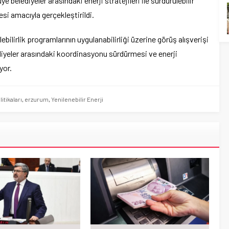
belediyeler arasındaki enerji stratejileri ile sürdürülebilir
si amacıyla gerçekleştirildi.
lebilirlik programlarının uygulanabilirliği üzerine görüş alışverişi
diyeler arasındaki koordinasyonu sürdürmesi ve enerji
yor.
litikaları
,
erzurum
,
Yenilenebilir Enerji