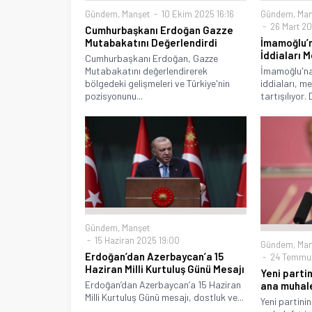
Gündem
,
Manşet
10 Ekim 2025 16:16
Gündem
,
Man
26 Mart 20
Cumhurbaşkanı Erdoğan Gazze
Mutabakatını Değerlendirdi
İmamoğlu’n
İddiaları 
Cumhurbaşkanı Erdoğan, Gazze
Mutabakatını değerlendirerek
İmamoğlu'na 
bölgedeki gelişmeleri ve Türkiye'nin
iddiaları, m
pozisyonunu...
tartışılıyor.
Gündem
,
Manşet
15 Haziran 2025 19:00
Gündem
,
Man
Erdoğan’dan Azerbaycan’a 15
24 Temmuz
Haziran Milli Kurtuluş Günü Mesajı
Yeni parti
Erdoğan’dan Azerbaycan’a 15 Haziran
ana muhale
Milli Kurtuluş Günü mesajı, dostluk ve...
Yeni partini