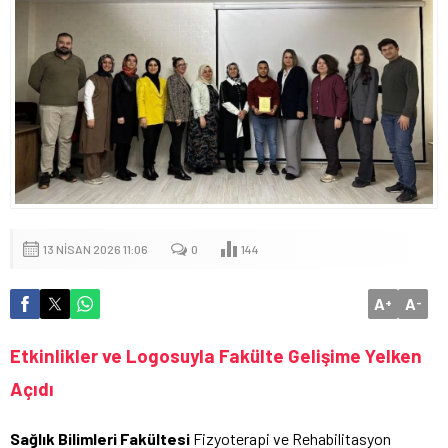
13 NISAN 2026 11:06
0
144
A
A
+
-
Etkinlikler ve Logosuyla Fakülte Gelişime Yelken
Açıdı
Sağlık Bilimleri Fakültesi
Fizyoterapi ve Rehabilitasyon