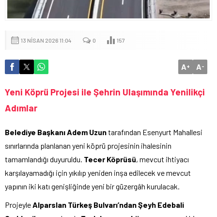
13 NISAN 2026 11:04
0
157
A
A
+
-
Yeni Köprü Projesi ile Şehrin Ulaşımında Yenilikçi
Adımlar
Belediye Başkanı Adem Uzun
tarafından Esenyurt Mahallesi
sınırlarında planlanan yeni köprü projesinin ihalesinin
tamamlandığı duyuruldu.
Tecer Köprüsü
, mevcut ihtiyacı
karşılayamadığı için yıkılıp yeniden inşa edilecek ve mevcut
yapının iki katı genişliğinde yeni bir güzergâh kurulacak.
Projeyle
Alparslan Türkeş Bulvarı’ndan Şeyh Edebali