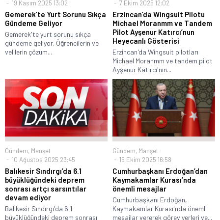
19 Kasım 2025 13:02
7 Ekim 2025 12:02
Gemerek’te Yurt Sorunu Sıkça
Erzincan’da Wingsuit Pilotu
Gündeme Geliyor
Michael Moranmm ve Tandem
Pilot Ayşenur Katırcı’nun
Gemerek'te yurt sorunu sıkça
Heyecanlı Gösterisi
gündeme geliyor. Öğrencilerin ve
velilerin çözüm...
Erzincan'da Wingsuit pilotları
Michael Moranmm ve tandem pilot
Ayşenur Katırcı'nın...
Gündem
,
Manşet
Gündem
,
Manşet
15 Ekim 2025 16:58
10 Ağustos 2025 23:45
Cumhurbaşkanı Erdoğan’dan
Balıkesir Sındırgı’da 6.1
Kaymakamlar Kurası’nda
büyüklüğündeki deprem
önemli mesajlar
sonrası artçı sarsıntılar
devam ediyor
Cumhurbaşkanı Erdoğan,
Kaymakamlar Kurası'nda önemli
Balıkesir Sındırgı'da 6.1
mesajlar vererek görev yerleri ve...
büyüklüğündeki deprem sonrası