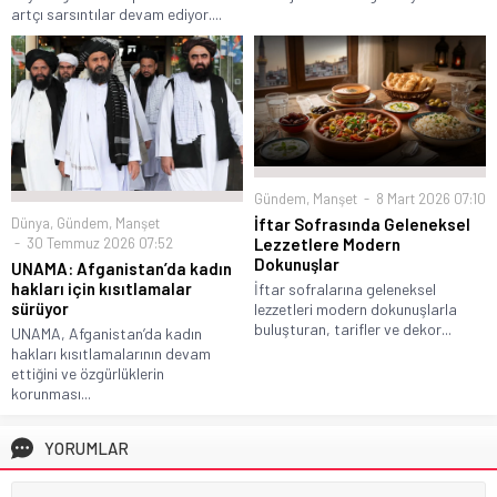
artçı sarsıntılar devam ediyor....
Gündem
,
Manşet
8 Mart 2026 07:10
Dünya
,
Gündem
,
Manşet
İftar Sofrasında Geleneksel
30 Temmuz 2026 07:52
Lezzetlere Modern
Dokunuşlar
UNAMA: Afganistan’da kadın
hakları için kısıtlamalar
İftar sofralarına geleneksel
sürüyor
lezzetleri modern dokunuşlarla
buluşturan, tarifler ve dekor...
UNAMA, Afganistan’da kadın
hakları kısıtlamalarının devam
ettiğini ve özgürlüklerin
korunması...
YORUMLAR