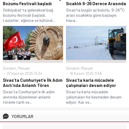
Bozumu Festivali başladı
Sıcaklık 9-26 Derece Arasında
Onikişubat'ta geleneksel bağ
Sivas’ta bugün az bulutlu, 9-26°C
bozumu festivali başladı.
arası sıcaklıkla güne başlayın.
Lezzetler, eğlence ve kültürel...
Hava...
Gündem
,
Manşet
Gündem
,
Manşet
27 Haziran 2025 13:34
16 Kasım 2025 11:58
Sivas’ta Cumhuriyet’e İlk Adım
Sivas’ta karla mücadele
Anıtı’nda Anlamlı Tören
çalışmaları devam ediyor
Sivas'ta Cumhuriyet'e ilk adım
Sivas'ta karla mücadele
anıtında düzenlenen anlamlı
çalışmaları hız kesmeden devam
törenle tarih ve...
ediyor. Kar ve...
YORUMLAR