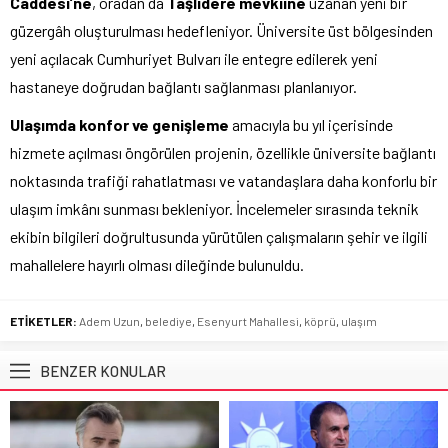
Caddesi’ne
, oradan da
Taşlıdere mevkiine
uzanan yeni bir
güzergâh oluşturulması hedefleniyor. Üniversite üst bölgesinden
yeni açılacak Cumhuriyet Bulvarı ile entegre edilerek yeni
hastaneye doğrudan bağlantı sağlanması planlanıyor.
Ulaşımda konfor ve genişleme
amacıyla bu yıl içerisinde
hizmete açılması öngörülen projenin, özellikle üniversite bağlantı
noktasında trafiği rahatlatması ve vatandaşlara daha konforlu bir
ulaşım imkânı sunması bekleniyor. İncelemeler sırasında teknik
ekibin bilgileri doğrultusunda yürütülen çalışmaların şehir ve ilgili
mahallelere hayırlı olması dileğinde bulunuldu.
ETİKETLER:
Adem Uzun
,
belediye
,
Esenyurt Mahallesi
,
köprü
,
ulaşım
BENZER KONULAR