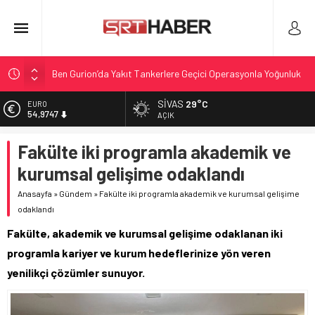
Ben Gurion’da Yakıt Tankerlere Geçici Operasyonla Yoğunluk
Kontrolü
SIVAS
29°C
ALTIN
Tahliye Davası ve Alt Kiralama İddiası: Reçber Çifti Ata
6.499,25
AÇIK
Demirağ’a Karşı
BİST
Nadir Kanserle Mücadele: Sydney Towle Hayatını Kaybetti
Fakülte iki programla akademik ve
13.798,82
Antalya’da Kris Bennett: 4. Evre Beyin Tümörüyle Mücadele
kurumsal gelişime odaklandı
DOLAR
47,5921
Reçberler Ata Demirağ’a karşı tahliye davası açtı
Anasayfa
»
Gündem
»
Fakülte iki programla akademik ve kurumsal gelişime
odaklandı
EURO
54,9747
Fakülte, akademik ve kurumsal gelişime odaklanan iki
programla kariyer ve kurum hedeflerinize yön veren
yenilikçi çözümler sunuyor.