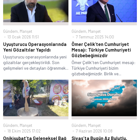
Gündem
,
Manşet
Gündem
,
Manşet
13 Ocak 2026 11:51
7 Temmuz 2025 14:00
Uyuşturucu Operasyonlarında
Ömer Çelik’ten Cumhuriyet
Yeni Gözaltılar Yapıldı
Mesajı: Türkiye Cumhuriyeti
Gözbebeğimizdir
Uyuşturucu operasyonlarında yeni
gözaltılar gerçekleştirildi. Son
Ömer Çelik'ten Cumhuriyet mesajı:
gelişmeleri ve detayları öğrenmek...
Türkiye Cumhuriyeti bizim
gözbebeğimizdir. Birlik ve...
Gündem
,
Manşet
Gündem
,
Manşet
18 Ekim 2025 17:02
7 Haziran 2026 10:08
Onikişubat’ta Geleneksel Bağ
Sivas’ta Bugün Az Bulutlu,