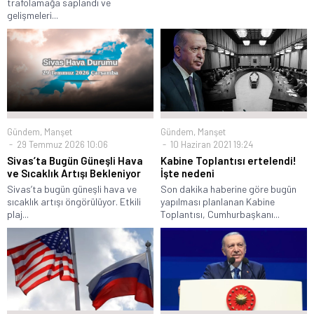
trafolamağa saplandı ve
gelişmeleri...
Gündem
,
Manşet
Gündem
,
Manşet
29 Temmuz 2026 10:06
10 Haziran 2021 19:24
Sivas’ta Bugün Güneşli Hava
Kabine Toplantısı ertelendi!
ve Sıcaklık Artışı Bekleniyor
İşte nedeni
Sivas’ta bugün güneşli hava ve
Son dakika haberine göre bugün
sıcaklık artışı öngörülüyor. Etkili
yapılması planlanan Kabine
plaj...
Toplantısı, Cumhurbaşkanı...