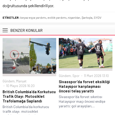
doğrultusunda şekillendiriliyor.
ETİKETLER:
beyaz eşya yardımı
,
evlilik yardımı
,
nişanlılar
,
Şarkışla
,
SYDV
BENZER KONULAR
Gündem
,
Spor
11 Mart 2026 13:10
Gündem
,
Manşet
Sivasspor’da forvet eksikliği
10 Mayıs 2026 16:20
Hatayspor karşılaşması
öncesi telaş yarattı
British Columbia’da Korkutucu
Trafik Olayı: Motosiklet
Sivasspor’da forvet sıkıntısı
Trafolamağa Saplandı
Hatayspor maçı öncesi endişe
yarattı; gol arayışları,...
British Columbia'da korkutucu
trafik olayı: motosiklet