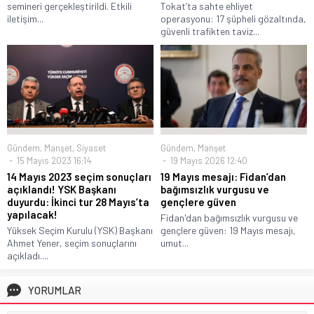
semineri gerçekleştirildi. Etkili
Tokat’ta sahte ehliyet
iletişim...
operasyonu: 17 şüpheli gözaltında,
güvenli trafikten taviz...
Gündem
,
Manşet
,
Siyaset
Gündem
,
Manşet
15 Mayıs 2023 16:14
19 Mayıs 2026 12:40
14 Mayıs 2023 seçim sonuçları
19 Mayıs mesajı: Fidan’dan
açıklandı! YSK Başkanı
bağımsızlık vurgusu ve
duyurdu: İkinci tur 28 Mayıs’ta
gençlere güven
yapılacak!
Fidan'dan bağımsızlık vurgusu ve
Yüksek Seçim Kurulu (YSK) Başkanı
gençlere güven: 19 Mayıs mesajı,
Ahmet Yener, seçim sonuçlarını
umut...
açıkladı....
YORUMLAR