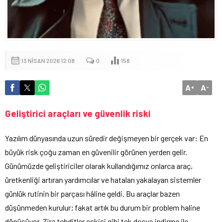
13 NISAN 2026 12:08
0
158
A
A
+
-
Geliştirici araçları ve güvenlik riski
Yazılım dünyasında uzun süredir değişmeyen bir gerçek var: En
büyük risk çoğu zaman en güvenilir görünen yerden gelir.
Günümüzde geliştiriciler olarak kullandığımız onlarca araç,
üretkenliği artıran yardımcılar ve hataları yakalayan sistemler
günlük rutinin bir parçası hâline geldi. Bu araçlar bazen
düşünmeden kurulur; fakat artık bu durum bir problem haline
dönüşüyor. Zira tehditler eskisi gibi tek dosya indirme ile