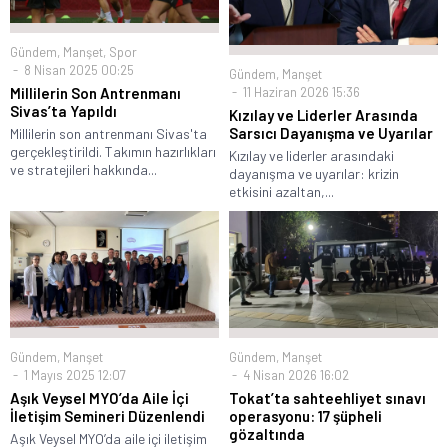
Gündem
,
Manşet
,
Spor
8 Nisan 2025 00:25
Gündem
,
Manşet
11 Haziran 2026 15:36
Millilerin Son Antrenmanı
Sivas’ta Yapıldı
Kızılay ve Liderler Arasında
Sarsıcı Dayanışma ve Uyarılar
Millilerin son antrenmanı Sivas'ta
gerçekleştirildi. Takımın hazırlıkları
Kızılay ve liderler arasındaki
ve stratejileri hakkında...
dayanışma ve uyarılar: krizin
etkisini azaltan,...
Gündem
,
Manşet
Gündem
,
Manşet
1 Mayıs 2025 12:07
4 Nisan 2026 16:02
Aşık Veysel MYO’da Aile İçi
Tokat’ta sahteehliyet sınavı
İletişim Semineri Düzenlendi
operasyonu: 17 şüpheli
gözaltında
Aşık Veysel MYO’da aile içi iletişim