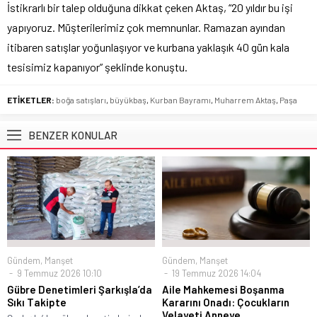
İstikrarlı bir talep olduğuna dikkat çeken Aktaş, “20 yıldır bu işi
yapıyoruz. Müşterilerimiz çok memnunlar. Ramazan ayından
itibaren satışlar yoğunlaşıyor ve kurbana yaklaşık 40 gün kala
tesisimiz kapanıyor” şeklinde konuştu.
ETİKETLER:
boğa satışları
,
büyükbaş
,
Kurban Bayramı
,
Muharrem Aktaş
,
Paşa
BENZER KONULAR
Gündem
,
Manşet
Gündem
,
Manşet
9 Temmuz 2026 10:10
19 Temmuz 2026 14:04
Gübre Denetimleri Şarkışla’da
Aile Mahkemesi Boşanma
Sıkı Takipte
Kararını Onadı: Çocukların
Velayeti Anneye