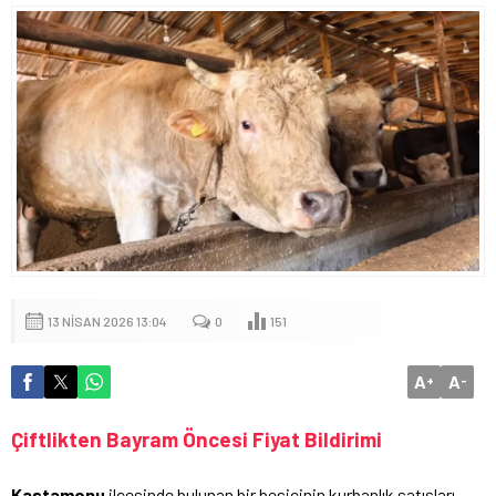
13 NISAN 2026 13:04
0
151
A
A
+
-
Çiftlikten Bayram Öncesi Fiyat Bildirimi
Kastamonu
ilçesinde bulunan bir besicinin kurbanlık satışları,