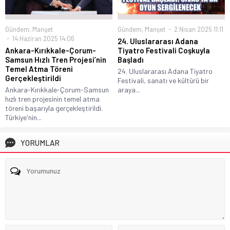
Gündem
,
Manşet
Gündem
,
Manşet
2 Nisan 2025 11:11
14 Haziran 2025 14:06
24. Uluslararası Adana
Ankara-Kırıkkale-Çorum-
Tiyatro Festivali Coşkuyla
Samsun Hızlı Tren Projesi’nin
Başladı
Temel Atma Töreni
24. Uluslararası Adana Tiyatro
Gerçekleştirildi
Festivali, sanatı ve kültürü bir
Ankara-Kırıkkale-Çorum-Samsun
araya...
hızlı tren projesinin temel atma
töreni başarıyla gerçekleştirildi.
Türkiye'nin...
YORUMLAR