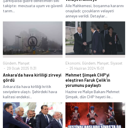
Şarkışla’da gübre denetimleri sıkı
takipte: mevzuata uyum ve güvenli
Aile Mahkemesi, boşanma kararını
tarım...
onayladı; çocukların velayeti
anneye verildi. Detaylar...
Gündem
,
Manşet
Ekonomi
,
Gündem
,
Manşet
,
Siyaset
29 Ocak 2025 11:31
25 Haziran 2024 15:01
Ankara’da hava kirliliği zirveyi
Mehmet Şimşek CHP’yi
gördü
eleştiren Faruk Çelik’in
yorumunu paylaştı
Ankara'da hava kirliliği kritik
seviyelere ulaştı. Şehirdeki hava
Hazine ve Maliye Bakanı Mehmet
kalitesi endeksi...
Şimşek, dün CHP heyeti ile...