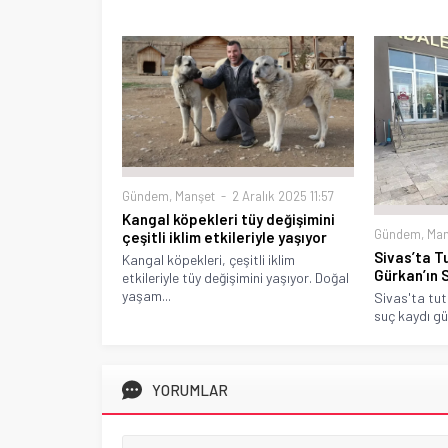
Gündem
,
Manşet
2 Aralık 2025 11:57
Kangal köpekleri tüy değişimini
Gündem
,
Man
çeşitli iklim etkileriyle yaşıyor
Sivas’ta T
Kangal köpekleri, çeşitli iklim
Gürkan’ın 
etkileriyle tüy değişimini yaşıyor. Doğal
yaşam...
Sivas'ta tu
suç kaydı gün
YORUMLAR