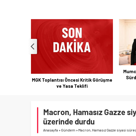
Mumcu Ailesiyle Görüşme 1,5 Saat
Mecidiye
Sürdü: Suikast Dosyasında Yeni
tik Görüşme
Gelişmeler
Macron, Hamasız Gazze siya
üzerinde durdu
Anasayfa
»
Gündem
»
Macron, Hamasız Gazze siyasi süreç