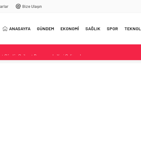
arlar
Bize Ulaşın
ANASAYFA
GÜNDEM
EKONOMİ
SAĞLIK
SPOR
TEKNOL
at Sürdü: Suikast Dosyasında Yeni Gelişmeler
ayatını kaybeden kadın kimliği
ni Oyuncularla İlk Hazırlıklar
ı Serin Bir Durak
üşme ve Yasa Teklifi