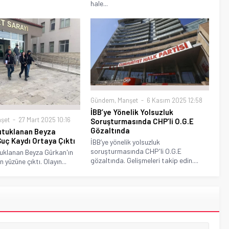
hale...
Gündem
,
Manşet
6 Kasım 2025 12:58
İBB’ye Yönelik Yolsuzluk
şet
27 Mart 2025 10:16
Soruşturmasında CHP’li O.G.E
Gözaltında
utuklanan Beyza
Suç Kaydı Ortaya Çıktı
İBB’ye yönelik yolsuzluk
soruşturmasında CHP'li O.G.E
tuklanan Beyza Gürkan'ın
gözaltında. Gelişmeleri takip edin....
 yüzüne çıktı. Olayın...