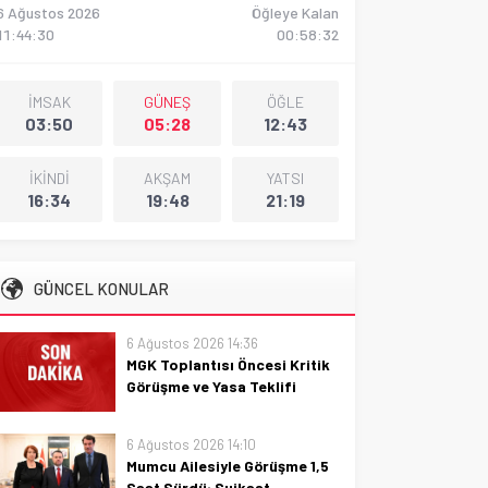
6 Ağustos 2026
Öğleye Kalan
11:44:31
00:58:31
İMSAK
GÜNEŞ
ÖĞLE
03:50
05:28
12:43
İKİNDİ
AKŞAM
YATSI
16:34
19:48
21:19
GÜNCEL KONULAR
6 Ağustos 2026 14:36
MGK Toplantısı Öncesi Kritik
Görüşme ve Yasa Teklifi
MGK toplantısı öncesi kritik
görüşme ve yasa teklifinin
6 Ağustos 2026 14:10
ayrıntılarıyla güvenlik, politika
Mumcu Ailesiyle Görüşme 1,5
ve kamu yararı odaklı özet bir
Saat Sürdü: Suikast