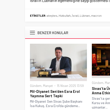
İsrail’in Lübnan’ın egemenliğine saygı göstermesi 
ETİKETLER:
ateşkes
,
Hizbullah
,
İsrail
,
Lübnan
,
macron
BENZER KONULAR
Gündem
,
Man
Gündem
,
Manşet
15 Nisan 2025 13:59
Sivas’ta Ü
Mil-Diyanet Sen’den Esra Erol
Anma Etkin
Yayınına Sert Tepki
Sivas'ta ger
Mil-Diyanet Sen Sivas Şube Başkanı
Kursu ve Anm
İsa Kukuş, Esra Erol’da gündeme...
uzmanlar...