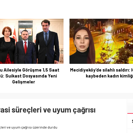
Muğlaspor’da Transfer Rüzgâr
köy’de silahlı saldırı: Hayatını
Oyuncularla İlk Hazırlıkl
kaybeden kadın kimliği
si süreçleri ve uyum çağrısı
leri ve uyum çağrısı üzerinde durdu