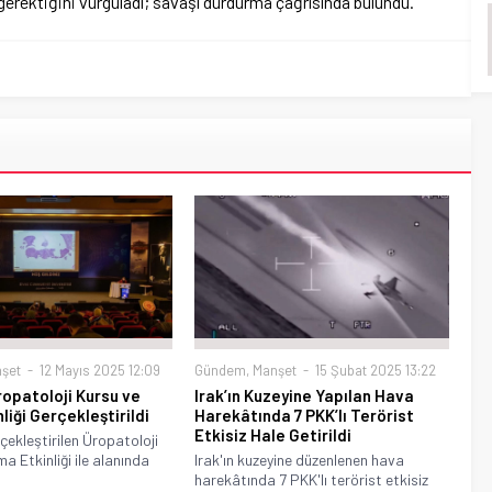
gerektiğini vurguladı; savaşı durdurma çağrısında bulundu.
şet
12 Mayıs 2025 12:09
Gündem
,
Manşet
15 Şubat 2025 13:22
ropatoloji Kursu ve
Irak’ın Kuzeyine Yapılan Hava
liği Gerçekleştirildi
Harekâtında 7 PKK’lı Terörist
Etkisiz Hale Getirildi
çekleştirilen Üropatoloji
a Etkinliği ile alanında
Irak'ın kuzeyine düzenlenen hava
harekâtında 7 PKK'lı terörist etkisiz