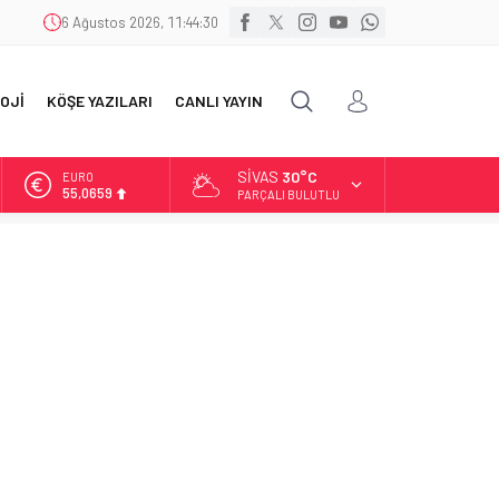
6 Ağustos 2026, 11:44:31
OJİ
KÖŞE YAZILARI
CANLI YAYIN
SIVAS
30°C
ALTIN
6.521,17
PARÇALI BULUTLU
BİST
13.685,30
DOLAR
47,5953
EURO
55,0659