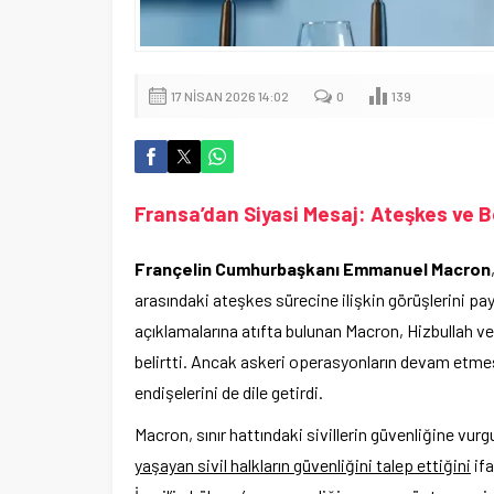
17 NISAN 2026 14:02
0
139
Fransa’dan Siyasi Mesaj: Ateşkes ve B
Françelin Cumhurbaşkanı Emmanuel Macron
arasındaki ateşkes sürecine ilişkin görüşlerini pa
açıklamalarına atıfta bulunan Macron, Hizbullah ve
belirtti. Ancak askeri operasyonların devam etme
endişelerini de dile getirdi.
Macron, sınır hattındaki sivillerin güvenliğine vur
yaşayan sivil halkların güvenliğini talep ettiğini
ifa