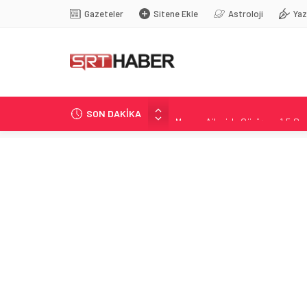
Gazeteler
Sitene Ekle
Astroloji
Yaz
SON DAKİKA
Mumcu Ailesiyle Görüşme 1,5 Sa
Mecidiyeköy’de silahlı saldırı: H
Muğlaspor’da Transfer Rüzgârı: Ye
Buzluk Mağarası’nda Sıcağa Karş
MGK Toplantısı Öncesi Kritik Gör