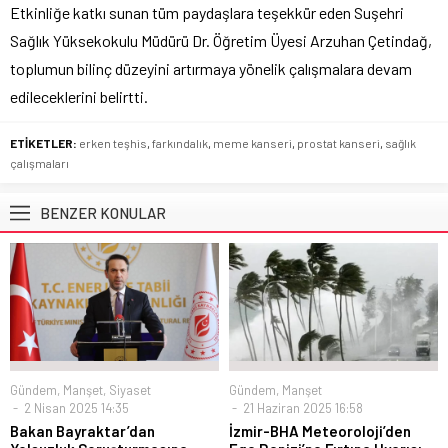
Etkinliğe katkı sunan tüm paydaşlara teşekkür eden Suşehri
Sağlık Yüksekokulu Müdürü Dr. Öğretim Üyesi Arzuhan Çetindağ,
toplumun bilinç düzeyini artırmaya yönelik çalışmalara devam
edileceklerini belirtti.
ETİKETLER:
erken teşhis
,
farkındalık
,
meme kanseri
,
prostat kanseri
,
sağlık
çalışmaları
BENZER KONULAR
Gündem
,
Manşet
,
Siyaset
Gündem
,
Manşet
2 Nisan 2025 14:35
21 Haziran 2025 16:58
Bakan Bayraktar’dan
İzmir-BHA Meteoroloji’den