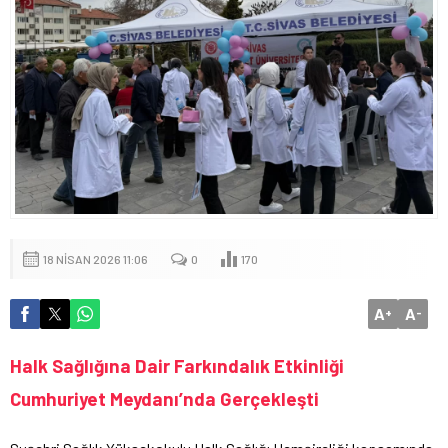
18 NISAN 2026 11:06
0
170
A
A
+
-
Halk Sağlığına Dair Farkındalık Etkinliği
Cumhuriyet Meydanı’nda Gerçekleşti