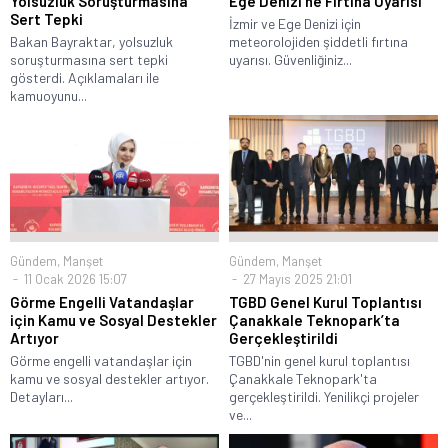
Yolsuzluk Soruşturmasına
Ege Denizi’ne Fırtına Uyarısı
Sert Tepki
İzmir ve Ege Denizi için
Bakan Bayraktar, yolsuzluk
meteorolojiden şiddetli fırtına
soruşturmasına sert tepki
uyarısı. Güvenliğiniz...
gösterdi. Açıklamaları ile
kamuoyunu...
Gündem
,
Manşet
Gündem
,
Manşet
11 Ocak 2026 15:07
27 Mayıs 2025 21:01
Görme Engelli Vatandaşlar
TGBD Genel Kurul Toplantısı
için Kamu ve Sosyal Destekler
Çanakkale Teknopark’ta
Artıyor
Gerçekleştirildi
Görme engelli vatandaşlar için
TGBD'nin genel kurul toplantısı
kamu ve sosyal destekler artıyor.
Çanakkale Teknopark'ta
Detayları...
gerçekleştirildi. Yenilikçi projeler
ve...