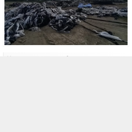
16 NISAN 2026 11:04
0
177
A
A
+
-
Gelecek Dönemin Başlangıç Noktası
Türkiye, Sıfır Atık Projesi kapsamında tek kullanımlık plastik
ürünlerin kullanımını azaltmaya yönelik çalışmalarını sürdürüyor.
Çevre Şehircilik ve İklim Değişikliği Bakanlığı, tek kullanımlık
plastikler, deniz çöpleri ve mikroplastiklerle mücadele amacıyla