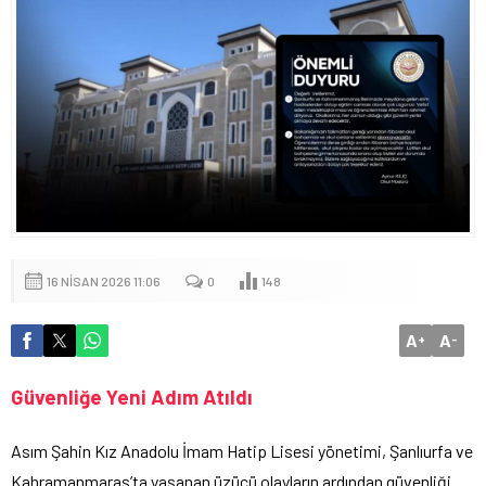
16 NISAN 2026 11:06
0
148
A
A
+
-
Güvenliğe Yeni Adım Atıldı
Asım Şahin Kız Anadolu İmam Hatip Lisesi yönetimi, Şanlıurfa ve
Kahramanmaraş’ta yaşanan üzücü olayların ardından güvenliği