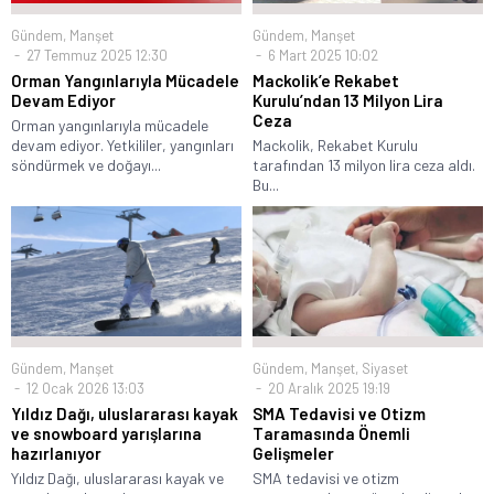
Gündem
,
Manşet
Gündem
,
Manşet
6 Mart 2025 10:02
27 Temmuz 2025 12:30
Mackolik’e Rekabet
Orman Yangınlarıyla Mücadele
Kurulu’ndan 13 Milyon Lira
Devam Ediyor
Ceza
Orman yangınlarıyla mücadele
Mackolik, Rekabet Kurulu
devam ediyor. Yetkililer, yangınları
tarafından 13 milyon lira ceza aldı.
söndürmek ve doğayı...
Bu...
Gündem
,
Manşet
Gündem
,
Manşet
,
Siyaset
12 Ocak 2026 13:03
20 Aralık 2025 19:19
Yıldız Dağı, uluslararası kayak
SMA Tedavisi ve Otizm
ve snowboard yarışlarına
Taramasında Önemli
hazırlanıyor
Gelişmeler
Yıldız Dağı, uluslararası kayak ve
SMA tedavisi ve otizm