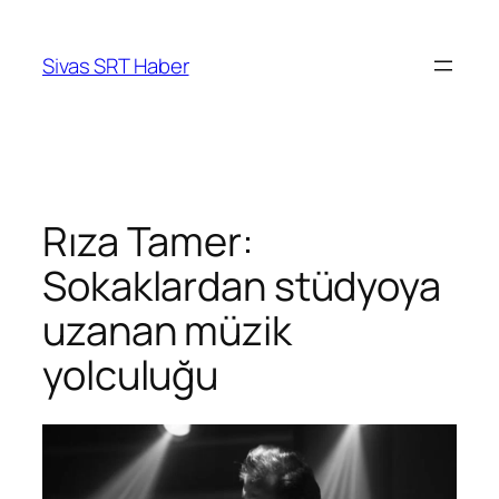
İçeriğe
geç
Sivas SRT Haber
Rıza Tamer:
Sokaklardan stüdyoya
uzanan müzik
yolculuğu