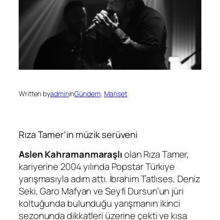
Written by
admin
in
Gündem
, 
Manşet
Rıza Tamer’in müzik serüveni
Aslen Kahramanmaraşlı
olan Rıza Tamer,
kariyerine 2004 yılında Popstar Türkiye
yarışmasıyla adım attı. İbrahim Tatlıses, Deniz
Seki, Garo Mafyan ve Seyfi Dursun’un jüri
koltuğunda bulunduğu yarışmanın ikinci
sezonunda dikkatleri üzerine çekti ve kısa