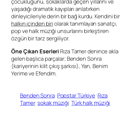
çocukluğunu, sokaklarda geçen yıllarını ve
yaşadığı dramatik kayıpları anlatırken
dinleyicileriyle derin bir bağ kurdu. Kendini bir
halkın içinden biri
olarak tanımlayan sanatçı,
pop ve halk müziği unsurlarını birleştiren
özgün bir tarz sergiliyor.
Öne Çıkan Eserleri
Rıza Tamer denince akla
gelen başlıca parçalar;
Benden Sonra
(kariyerinin kilit çıkış şarkısı),
Yan
,
Benim
Yerime
ve
Efendim
.
Benden Sonra
Popstar Türkiye
Rıza
Tamer
sokak müziği
Türk halk müziği