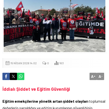
15 NISAN 2026 14:02
0
163
A
A
+
-
İddialı Şiddet ve Eğitim Güvenliği
Eğitim emekçilerine yönelik artan şiddet olayları
toplumsal
değerlerin sarsıldığını ve eğitim kurumlarının güvenliğinin