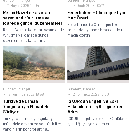
Gündem
,
Manşet
Gündem
,
Manşet
11 Mayıs 2026 10:04
24 Ocak 2025 00:17
Resmi Gazete kararları
Fenerbahçe – Olimpique Lyon
yayımlandı: Yürütme ve
Maç Özeti
idarede güncel düzenlemeler
Fenerbahçe ile Olimpique Lyon
Resmi Gazete kararları yayımlandı:
arasında oynanan heyecan dolu
yürütme ve idarede güncel
maçın özetini...
düzenlemeler, kararlar...
Gündem
,
Manşet
Gündem
,
Manşet
15 Temmuz 2025 18:58
12 Temmuz 2025 18:00
Türkiye’de Orman
İŞKUR’dan Engelli ve Eski
Yangınlarıyla Mücadele
Hükümlülerin İş Birliğine Yeni
Sürüyor
Adım
Türkiye'de orman yangınlarıyla
İŞKUR, engelli ve eski hükümlülerin
mücadele devam ediyor. Yetkililer,
iş birliği için yeni adımlar...
yangınların kontrol altına...