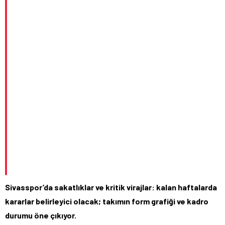
Sivasspor’da sakatlıklar ve kritik virajlar: kalan haftalarda
kararlar belirleyici olacak; takımın form grafiği ve kadro
durumu öne çıkıyor.