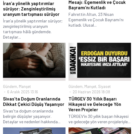
Mesajı: Egemenlik ve Çocuk
İran’a yönelik yaptırımlar
Bayramı’nı Kutladı
sürüyor: Zenginleştirilmiş
uranyum tartışması sürüyor
Fahrettin Altun, 23 Nisan
Egemenlik ve Çocuk Bayramı'nı
İran’a yönelik yaptırımlar sürüyor;
kutladı. Ulusal...
zenginleştirilmiş uranyum
tartışması hâlâ gündemde.
Detaylar...
Gündem
,
Manşet
Gündem
,
Manşet
,
Siyaset
6 Aralık 2025 13:16
20 Haziran 2026 18:08
Sivas’ta Doğum Oranlarında
TÜRGEV 30 Yıllık Başarı
Dikkat Çekici Düşüş Yaşanıyor
Hikayesi ve Geleceğe Yön
Veren Projeler
Sivas'ta doğum oranlarında
belirgin düşüşler yaşanıyor.
TÜRGEV’in 30 yıllık başarı hikayesi
Detaylar ve nedenleri hakkında...
ve geleceğe yön veren projeleriyle...