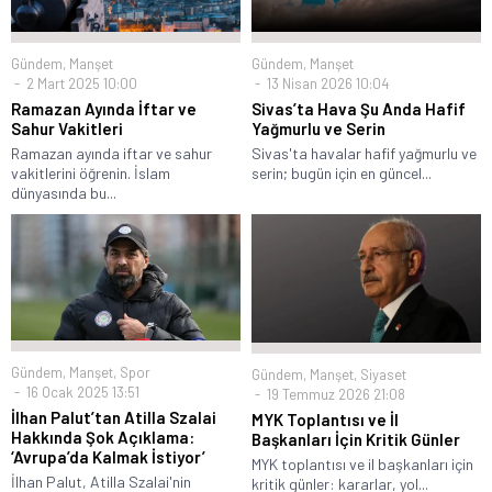
Gündem
,
Manşet
Gündem
,
Manşet
2 Mart 2025 10:00
13 Nisan 2026 10:04
Ramazan Ayında İftar ve
Sivas’ta Hava Şu Anda Hafif
Sahur Vakitleri
Yağmurlu ve Serin
Ramazan ayında iftar ve sahur
Sivas'ta havalar hafif yağmurlu ve
vakitlerini öğrenin. İslam
serin; bugün için en güncel...
dünyasında bu...
Gündem
,
Manşet
,
Spor
Gündem
,
Manşet
,
Siyaset
16 Ocak 2025 13:51
19 Temmuz 2026 21:08
İlhan Palut’tan Atilla Szalai
MYK Toplantısı ve İl
Hakkında Şok Açıklama:
Başkanları İçin Kritik Günler
‘Avrupa’da Kalmak İstiyor’
MYK toplantısı ve il başkanları için
İlhan Palut, Atilla Szalai'nin
kritik günler: kararlar, yol...