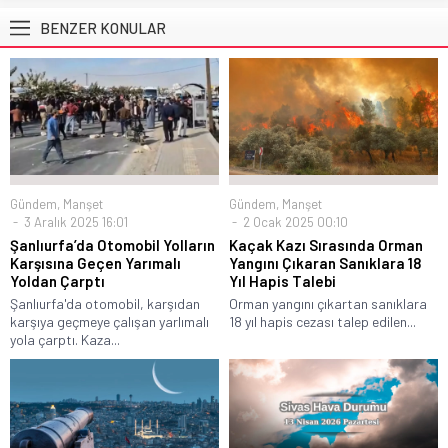
BENZER KONULAR
Gündem
,
Manşet
Gündem
,
Manşet
3 Aralık 2025 16:01
2 Ocak 2025 00:10
Şanlıurfa’da Otomobil Yolların
Kaçak Kazı Sırasında Orman
Karşısına Geçen Yarımalı
Yangını Çıkaran Sanıklara 18
Yoldan Çarptı
Yıl Hapis Talebi
Şanlıurfa'da otomobil, karşıdan
Orman yangını çıkartan sanıklara
karşıya geçmeye çalışan yarlımalı
18 yıl hapis cezası talep edilen...
yola çarptı. Kaza...