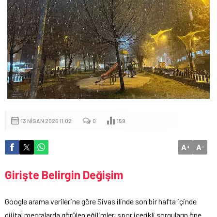
13 NISAN 2026 11:02
0
159
A
A
+
-
Girişte Belirgin Değişim
Google arama verilerine göre Sivas ilinde son bir hafta içinde
dijital mecralarda görülen eğilimler, spor içerikli sorguların öne