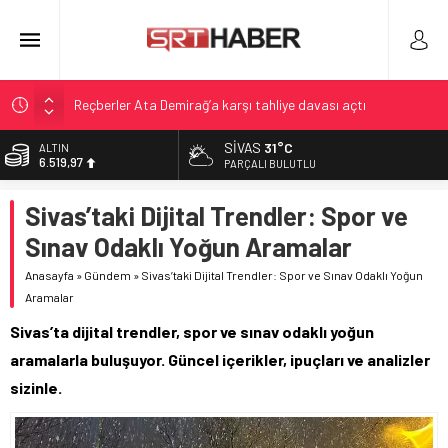
Reçberler Ata Demirağ’a karşı tahliye davası açtı
Ben Gurion’da Yakıt Tankerlere Geçici Operasyonla Yoğunluk
SIVAS
31°C
ALTIN
Kontrolü
6.519,97
PARÇALI BULUTLU
Tahliye Davası ve Alt Kiralama İddiası: Reçber Çifti Ata
BİST
Demirağ’a Karşı
Sivas’taki Dijital Trendler: Spor ve
13.798,82
Nadir Kanserle Mücadele: Sydney Towle Hayatını Kaybetti
Sınav Odaklı Yoğun Aramalar
DOLAR
47,7025
Varşova Tren İstasyonu Önünde Aniden Saldırı Yaşamı Şoke
Anasayfa
»
Gündem
»
Sivas’taki Dijital Trendler: Spor ve Sınav Odaklı Yoğun
Etti
Aramalar
EURO
55,0112
Sivas’ta dijital trendler, spor ve sınav odaklı yoğun
aramalarla buluşuyor. Güncel içerikler, ipuçları ve analizler
sizinle.