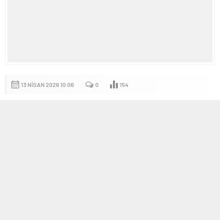
13 NISAN 2026 10:06
0
154
A
A
+
-
Antalya Demre’de 4.7 büyüklüğünde deprem
Bugün sabah 08:48 sularında Antalya’nın Demre ilçesinde 4.7
büyüklüğünde deprem meydana geldi. Kandilli Rasathanesi ve
AFAD gibi kurumların verilerine göre deprem, yerel saatle
belirtilen saatte kaydedildi.