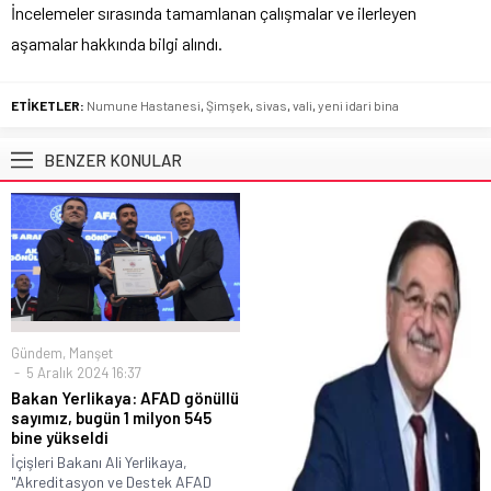
İncelemeler sırasında tamamlanan çalışmalar ve ilerleyen
aşamalar hakkında bilgi alındı.
ETİKETLER:
Numune Hastanesi
,
Şimşek
,
sivas
,
vali
,
yeni idari bina
BENZER KONULAR
Gündem
,
Manşet
5 Aralık 2024 16:37
Bakan Yerlikaya: AFAD gönüllü
sayımız, bugün 1 milyon 545
bine yükseldi
İçişleri Bakanı Ali Yerlikaya,
"Akreditasyon ve Destek AFAD