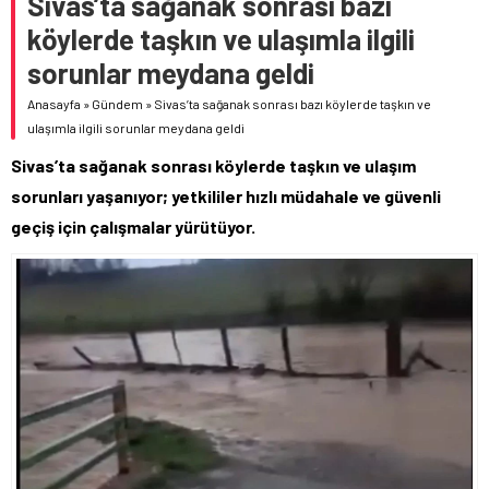
Sivas’ta sağanak sonrası bazı
köylerde taşkın ve ulaşımla ilgili
sorunlar meydana geldi
Anasayfa
»
Gündem
»
Sivas’ta sağanak sonrası bazı köylerde taşkın ve
ulaşımla ilgili sorunlar meydana geldi
Sivas’ta sağanak sonrası köylerde taşkın ve ulaşım
sorunları yaşanıyor; yetkililer hızlı müdahale ve güvenli
geçiş için çalışmalar yürütüyor.