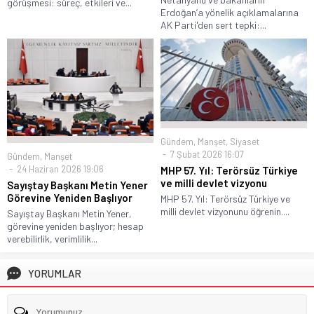
görüşmesi: süreç, etkileri ve...
Erdoğan’a yönelik açıklamalarına
AK Parti'den sert tepki:...
Gündem
,
Manşet
,
Siyaset
7 Şubat 2026 16:07
Gündem
,
Manşet
24 Haziran 2026 19:06
MHP 57. Yıl: Terörsüz Türkiye
ve milli devlet vizyonu
Sayıştay Başkanı Metin Yener
Görevine Yeniden Başlıyor
MHP 57. Yıl: Terörsüz Türkiye ve
milli devlet vizyonunu öğrenin....
Sayıştay Başkanı Metin Yener,
görevine yeniden başlıyor; hesap
verebilirlik, verimlilik...
YORUMLAR