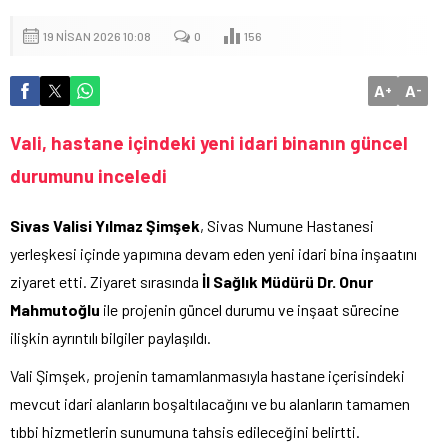
19 NISAN 2026 10:08
0
156
A
A
+
-
Vali, hastane içindeki yeni idari binanın güncel
durumunu inceledi
Sivas Valisi Yılmaz Şimşek
, Sivas Numune Hastanesi
yerleşkesi içinde yapımına devam eden yeni idari bina inşaatını
ziyaret etti. Ziyaret sırasında
İl Sağlık Müdürü Dr. Onur
Mahmutoğlu
ile projenin güncel durumu ve inşaat sürecine
ilişkin ayrıntılı bilgiler paylaşıldı.
Vali Şimşek, projenin tamamlanmasıyla hastane içerisindeki
mevcut idari alanların boşaltılacağını ve bu alanların tamamen
tıbbi hizmetlerin sunumuna tahsis edileceğini belirtti.