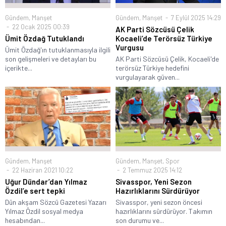
Gündem
,
Manşet
Gündem
,
Manşet
7 Eylül 2025 14:29
22 Ocak 2025 00:39
AK Parti Sözcüsü Çelik
Ümit Özdağ Tutuklandı
Kocaeli’de Terörsüz Türkiye
Vurgusu
Ümit Özdağ'ın tutuklanmasıyla ilgili
son gelişmeleri ve detayları bu
AK Parti Sözcüsü Çelik, Kocaeli'de
içerikte...
terörsüz Türkiye hedefini
vurgulayarak güven...
Gündem
,
Manşet
,
Spor
Gündem
,
Manşet
2 Temmuz 2025 14:12
22 Haziran 2021 10:22
Sivasspor, Yeni Sezon
Uğur Dündar’dan Yılmaz
Hazırlıklarını Sürdürüyor
Özdil’e sert tepki
Sivasspor, yeni sezon öncesi
Dün akşam Sözcü Gazetesi Yazarı
hazırlıklarını sürdürüyor. Takımın
Yılmaz Özdil sosyal medya
son durumu ve...
hesabından...