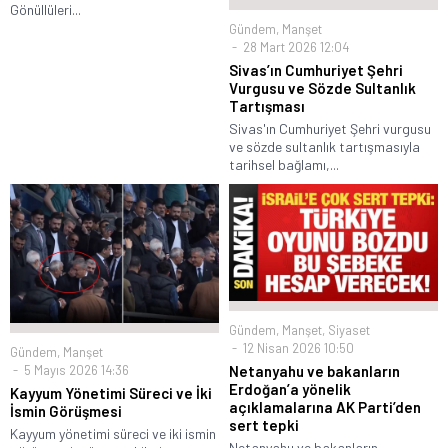
Gönüllüleri...
Gündem
,
Manşet
28 Mart 2026 12:04
Sivas’ın Cumhuriyet Şehri
Vurgusu ve Sözde Sultanlık
Tartışması
Sivas'ın Cumhuriyet Şehri vurgusu
ve sözde sultanlık tartışmasıyla
tarihsel bağlamı,...
Gündem
,
Manşet
,
Siyaset
12 Nisan 2026 10:50
Gündem
,
Manşet
5 Mayıs 2026 14:36
Netanyahu ve bakanların
Erdoğan’a yönelik
Kayyum Yönetimi Süreci ve İki
açıklamalarına AK Parti’den
İsmin Görüşmesi
sert tepki
Kayyum yönetimi süreci ve iki ismin
Netanyahu ve bakanların