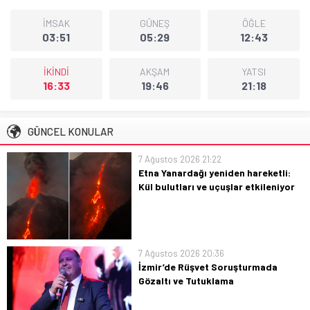
İMSAK
GÜNEŞ
ÖĞLE
03:51
05:29
12:43
İKİNDİ
AKŞAM
YATSI
16:33
19:46
21:18
GÜNCEL KONULAR
7 Ağustos 2026 21:22
Etna Yanardağı yeniden hareketli:
Kül bulutları ve uçuşlar etkileniyor
Etna Yanardağı yeniden hareketli: kül
bulutları uçuşları etkiliyor; bölge halkı
ve yetkililer güvenlik için önlemleri
artırdı.
7 Ağustos 2026 20:36
İzmir’de Rüşvet Soruşturmada
Gözaltı ve Tutuklama
İzmir'de rüşvet iddiası: gözaltı ve