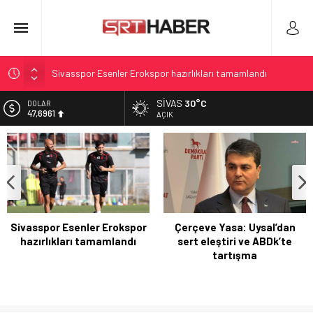
Sivasspor Esenler Erokspor hazırlıkları tamamlandı
Çerçeve Yasa: Uysal’dan sert eleştiri ve ABDk’te tartışma
SIVAS
30°C
DOLAR
47,6961
Rapunzel sendromu: 15 yaşında midesinden dev saç yumağı
AÇIK
çıktı
EURO
55,1808
Etna Yanardağı yeniden hareketli: Kül bulutları ve uçuşlar
etkileniyor
ALTIN
6.662,82
İzmir’de Rüşvet Soruşturmada Gözaltı ve Tutuklama
BİST
13.779,39
Sivasspor Esenler Erokspor
Çerçeve Yasa: Uysal’dan
hazırlıkları tamamlandı
sert eleştiri ve ABDk’te
tartışma