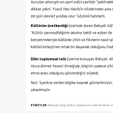
kurulan ahengin en ayırt edici vasfıdır.”
şeklindeki
dikkat çekti. Yusuf Has Hacib’in sözlerinden yola 
bir gün devlet yoldaş olur.”
sözünü hatırlattı.
Kültürün üretkenliği
üzerinde duran Bahçeli, kül
“Kültür zannedildiğinin aksine taklit ve ezber i
benzetmeleriyle kültürde zihin ve fikirlerin nasıl iş
kültürü birleştiren ortak bir dayanak olduğunu ifade 
Dilin toplumsal rolü
üzerine konuşan Bahçeli, dili
Hoca Ahmet Yesevi örneğiyle, bilginin sadece zihin
etme aracı olduğunu gösterdiğini söyledi.
Not: İçerikte verilen bilgiler kaynak gösterilmişti
çıkarılmıştır.
ETİKETLER:
Bahçeli
,
bilgi
,
Kültür
,
Siyaset ve Liderlik Okulu
,
t