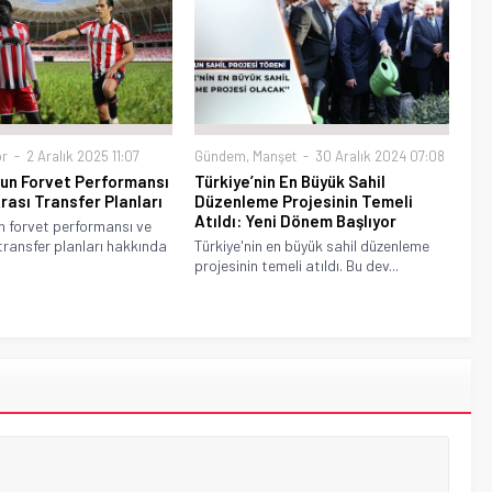
r
2 Aralık 2025 11:07
Gündem
,
Manşet
30 Aralık 2024 07:08
un Forvet Performansı
Türkiye’nin En Büyük Sahil
rası Transfer Planları
Düzenleme Projesinin Temeli
Atıldı: Yeni Dönem Başlıyor
n forvet performansı ve
transfer planları hakkında
Türkiye'nin en büyük sahil düzenleme
projesinin temeli atıldı. Bu dev...