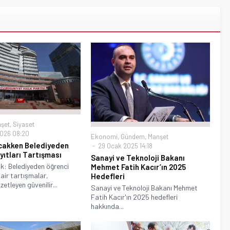
şet
,
Siyaset
026 08:20
Ekonomi
,
Gündem
,
Manşet
ıcakken Belediyeden
29 Ocak 2025 14:18
yıtları Tartışması
Sanayi ve Teknoloji Bakanı
ak: Belediyeden öğrenci
Mehmet Fatih Kacır’ın 2025
dair tartışmalar,
Hedefleri
zetleyen güvenilir...
Sanayi ve Teknoloji Bakanı Mehmet
Fatih Kacır'ın 2025 hedefleri
hakkında...