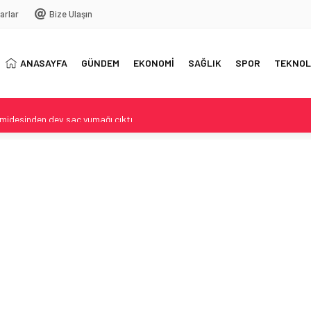
arlar
Bize Ulaşın
ANASAYFA
GÜNDEM
EKONOMİ
SAĞLIK
SPOR
TEKNOL
midesinden dev saç yumağı çıktı
ak Savunma Anlaşması
ng Walker Betty Bromage
irme ve Öne Çıkan Noktalar
ştiri ve ABDk’te tartışma