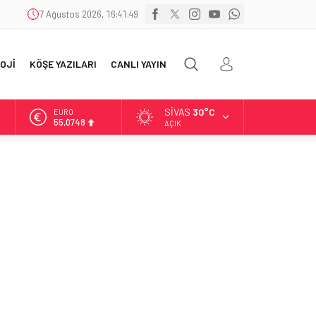
7 Ağustos 2026, 16:41:50
OJİ
KÖŞE YAZILARI
CANLI YAYIN
SIVAS
30°C
ALTIN
6.623,43
AÇIK
BİST
13.785,25
DOLAR
47,7048
EURO
55,0748