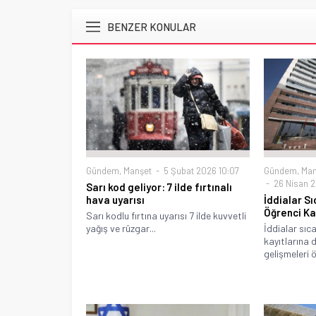
BENZER KONULAR
Gündem
,
Manşet
5 Şubat 2026 10:07
Gündem
,
Man
26 Nisan 2
Sarı kod geliyor: 7 ilde fırtınalı
hava uyarısı
İddialar S
Öğrenci Ka
Sarı kodlu fırtına uyarısı 7 ilde kuvvetli
yağış ve rüzgar...
İddialar sıc
kayıtlarına 
gelişmeleri ö