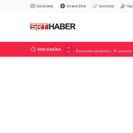
Gazeteler
Sitene Ekle
Astroloji
Yaz
SON DAKİKA
Rapunzel sendromu: 15 yaşında 
Mekke Zirvesiyle Kurulmuş Ort
97 Yaşında Rekoru Yenileyen Wi
Haber Analizi: İçerik Değerlend
Çerçeve Yasa: Uysal’dan sert ele