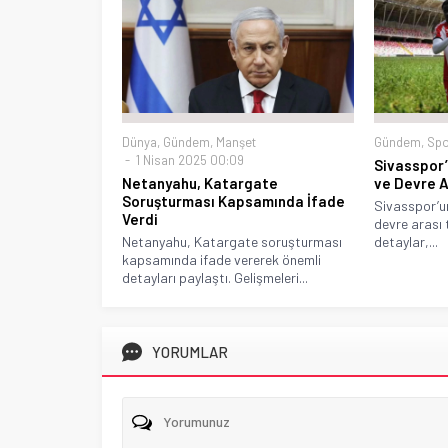
Dünya
,
Gündem
,
Manşet
Gündem
,
Spo
1 Nisan 2025 00:09
Sivasspor’
Netanyahu, Katargate
ve Devre A
Soruşturması Kapsamında İfade
Sivasspor’u
Verdi
devre arası 
Netanyahu, Katargate soruşturması
detaylar,...
kapsamında ifade vererek önemli
detayları paylaştı. Gelişmeleri...
YORUMLAR