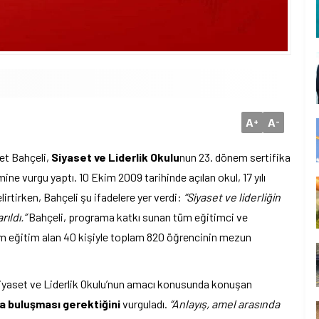
A
A
+
-
et Bahçeli,
Siyaset ve Liderlik Okulu
nun 23. dönem sertifika
mine vurgu yaptı. 10 Ekim 2009 tarihinde açılan okul, 17 yılı
lirtirken, Bahçeli şu ifadelere yer verdi:
“Siyaset ve liderliğin
ıldı.”
Bahçeli, programa katkı sunan tüm eğitimci ve
m eğitim alan 40 kişiyle toplam 820 öğrencinin mezun
yaset ve Liderlik Okulu’nun amacı konusunda konuşan
la buluşması gerektiğini
vurguladı.
“Anlayış, amel arasında