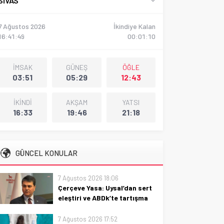
SIVAS
7 Ağustos 2026
İkindiye Kalan
16:41:50
00:01:09
İMSAK
GÜNEŞ
ÖĞLE
03:51
05:29
12:43
İKİNDİ
AKŞAM
YATSI
16:33
19:46
21:18
GÜNCEL KONULAR
7 Ağustos 2026 18:06
Çerçeve Yasa: Uysal’dan sert
eleştiri ve ABDk’te tartışma
Çerçeve Yasa’yı eleştiren
7 Ağustos 2026 17:52
Uysal’ın açıklamaları ve ABD’deki