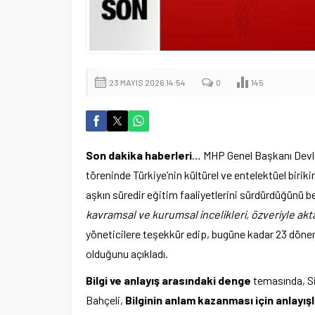
23 MAYIS 2026 14:54
0
145
Son dakika haberleri
… MHP Genel Başkanı Devl
töreninde Türkiye’nin kültürel ve entelektüel biriki
aşkın süredir eğitim faaliyetlerini sürdürdüğünü be
kavramsal ve kurumsal incelikleri, özveriyle aktar
yöneticilere teşekkür edip, bugüne kadar 23 döne
olduğunu açıkladı.
Bilgi ve anlayış arasındaki denge
temasında, Si
Bahçeli,
Bilginin anlam kazanması için anlayış