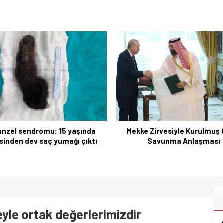
97 Yaşında Rekoru Yenileye
Walker Betty Bromag
e Zirvesiyle Kurulmuş Ortak
Savunma Anlaşması
reyle ortak değerlerimizdir