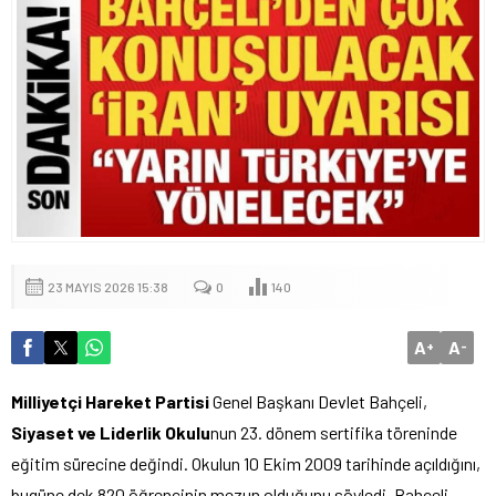
23 MAYIS 2026 15:38
0
140
A
A
+
-
Milliyetçi Hareket Partisi
Genel Başkanı Devlet Bahçeli,
Siyaset ve Liderlik Okulu
nun 23. dönem sertifika töreninde
eğitim sürecine değindi. Okulun 10 Ekim 2009 tarihinde açıldığını,
bugüne dek 820 öğrencinin mezun olduğunu söyledi. Bahçeli,