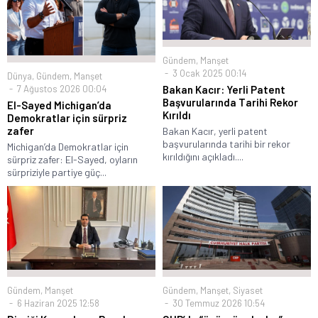
Gündem
,
Manşet
3 Ocak 2025 00:14
Dünya
,
Gündem
,
Manşet
7 Ağustos 2026 00:04
Bakan Kacır: Yerli Patent
Başvurularında Tarihi Rekor
El-Sayed Michigan’da
Kırıldı
Demokratlar için sürpriz
zafer
Bakan Kacır, yerli patent
başvurularında tarihi bir rekor
Michigan’da Demokratlar için
kırıldığını açıkladı....
sürpriz zafer: El-Sayed, oyların
sürpriziyle partiye güç...
Gündem
,
Manşet
Gündem
,
Manşet
,
Siyaset
6 Haziran 2025 12:58
30 Temmuz 2026 10:54