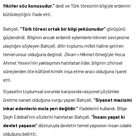
fikirler söz konusudur.”
dedi ve Türk töresinin bilgiyle erdemin
bütünleştiğini ifade etti.
Bahçeli,
“Türk töresi ortak bir bilgi yekûunudur”
görüşünü
güçlendirdi. Bilginin ancak erdemli eylemlerle hikmet seviyesine
ulaştığını söyleyen Bahçeli, dilin toplumu millet haline getiren
temel unsur olduğuna değindi.
Divan-ı Hikmet
örneğiyle Hoca
Ahmet Yesevi’nin yaklaşımını hatırlatan lider, bilginin zihinsel
süreçlerden öte kültürel kimlik inşa etme aracı olduğuna işaret
etti.
Siyasetin toplumsal sorunlar karşısında rasyonel çözümler
üretme sanatı olduğuna vurgu yapan Bahçeli,
“Siyaset mazisini
inkar edenlerin mola yeri değildir.”
ifadelerini kullandı. Bilge
Şeyh Edebali’nin sözlerini hatırlatan Bahçeli,
“İnsanı yaşat ki
devlet yaşasın”
düsturuyla devletin temel yapısının insan odaklı
olduğunu belirtti.