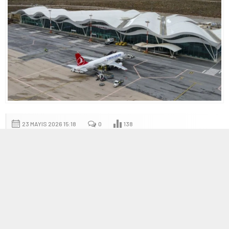
23 MAYIS 2026 15:18
0
138
A
A
+
-
Ulaştırma ve Altyapı Bakanı Abdulkadir Uraloğlu
kurban bayramı öncesinde havayolu
taşımacılığında artan yolcu talebini karşılamak
amacıyla alınan yeni tedbirleri duyurdu. Bakan,