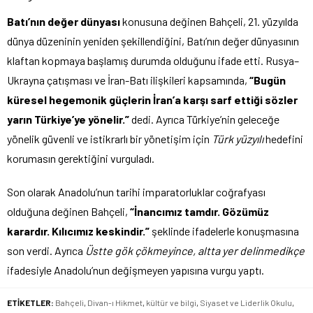
Batı’nın değer dünyası
konusuna değinen Bahçeli, 21. yüzyılda
dünya düzeninin yeniden şekillendiğini, Batı’nın değer dünyasının
klaftan kopmaya başlamış durumda olduğunu ifade etti. Rusya–
Ukrayna çatışması ve İran-Batı ilişkileri kapsamında,
“Bugün
küresel hegemonik güçlerin İran’a karşı sarf ettiği sözler
yarın Türkiye’ye yönelir.”
dedi. Ayrıca Türkiye’nin geleceğe
yönelik güvenli ve istikrarlı bir yönetişim için
Türk yüzyılı
hedefini
korumasın gerektiğini vurguladı.
Son olarak Anadolu’nun tarihi imparatorluklar coğrafyası
olduğuna değinen Bahçeli,
“İnancımız tamdır. Gözümüz
karardır. Kılıcımız keskindir.”
şeklinde ifadelerle konuşmasına
son verdi. Ayrıca
Üstte gök çökmeyince, altta yer delinmedikçe
ifadesiyle Anadolu’nun değişmeyen yapısına vurgu yaptı.
ETİKETLER:
Bahçeli
,
Divan-ı Hikmet
,
kültür ve bilgi
,
Siyaset ve Liderlik Okulu
,