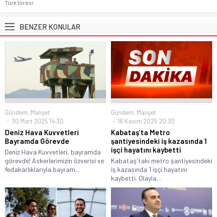
Türk töresi
BENZER KONULAR
Gündem
,
Manşet
Gündem
,
Manşet
30 Mart 2025 14:30
16 Kasım 2025 20:30
Deniz Hava Kuvvetleri
Kabataş’ta Metro
Bayramda Görevde
şantiyesindeki iş kazasında 1
işçi hayatını kaybetti
Deniz Hava Kuvvetleri, bayramda
görevde! Askerlerimizin özverisi ve
Kabataş'taki metro şantiyesindeki
fedakarlıklarıyla bayram...
iş kazasında 1 işçi hayatını
kaybetti. Olayla...