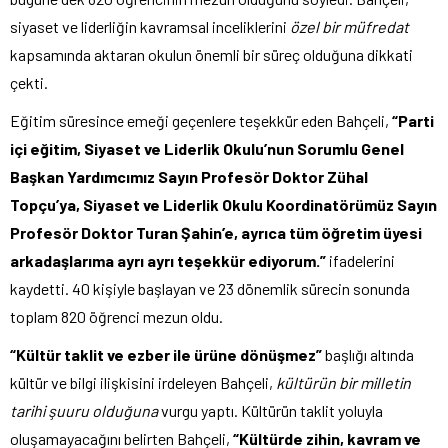
siyaset ve liderliğin kavramsal inceliklerini
özel bir müfredat
kapsamında aktaran okulun önemli bir süreç olduğuna dikkati
çekti.
Eğitim süresince emeği geçenlere teşekkür eden Bahçeli,
“Parti
içi eğitim, Siyaset ve Liderlik Okulu’nun Sorumlu Genel
Başkan Yardımcımız Sayın Profesör Doktor Zühal
Topçu’ya, Siyaset ve Liderlik Okulu Koordinatörümüz Sayın
Profesör Doktor Turan Şahin’e, ayrıca tüm öğretim üyesi
arkadaşlarıma ayrı ayrı teşekkür ediyorum.”
ifadelerini
kaydetti. 40 kişiyle başlayan ve 23 dönemlik sürecin sonunda
toplam 820 öğrenci mezun oldu.
“Kültür taklit ve ezber ile ürüne dönüşmez”
başlığı altında
kültür ve bilgi ilişkisini irdeleyen Bahçeli,
kültürün bir milletin
tarihi şuuru olduğuna
vurgu yaptı. Kültürün taklit yoluyla
oluşamayacağını belirten Bahçeli,
“Kültürde zihin, kavram ve