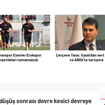
 Yasa: Uysal’dan sert eleştiri
ve ABDk’te tartışma
Rapunzel sendromu: 15 ya
midesinden dev saç yumağı 
 düşüş sonrası devre kesici devreye