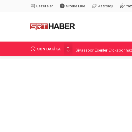
Gazeteler
Sitene Ekle
Astroloji
Yaz
SON DAKİKA
Sivasspor Esenler Erokspor hazı
Çerçeve Yasa: Uysal’dan sert ele
Rapunzel sendromu: 15 yaşında 
Mekke Zirvesiyle Kurulmuş Ort
İzmir’de Rüşvet Soruşturmada G