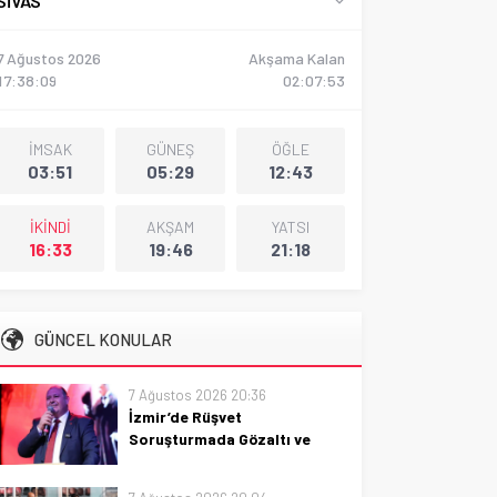
SIVAS
7 Ağustos 2026
Akşama Kalan
17:38:10
02:07:51
İMSAK
GÜNEŞ
ÖĞLE
03:51
05:29
12:43
İKİNDİ
AKŞAM
YATSI
16:33
19:46
21:18
GÜNCEL KONULAR
7 Ağustos 2026 20:36
İzmir’de Rüşvet
Soruşturmada Gözaltı ve
Tutuklama
İzmir'de rüşvet iddiası: gözaltı