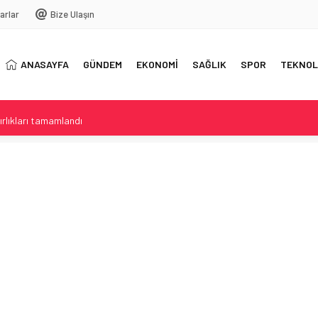
arlar
Bize Ulaşın
ANASAYFA
GÜNDEM
EKONOMİ
SAĞLIK
SPOR
TEKNOL
rlıkları tamamlandı
ştiri ve ABDk’te tartışma
midesinden dev saç yumağı çıktı
ak Savunma Anlaşması
özaltı ve Tutuklama