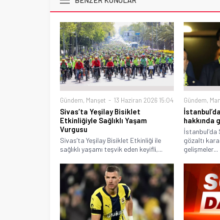
Gündem
,
Manşet
13 Haziran 2026 15:04
Gündem
,
Man
Sivas’ta Yeşilay Bisiklet
İstanbul’d
Etkinliğiyle Sağlıklı Yaşam
hakkında g
Vurgusu
İstanbul'da
Sivas’ta Yeşilay Bisiklet Etkinliği ile
gözaltı karar
sağlıklı yaşamı teşvik eden keyifli,...
gelişmeler...