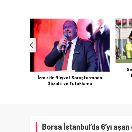
Sivasspor Esenler Erokspor
Çerçeve
hazırlıkları tamamlandı
şturmada
lama
Borsa İstanbul’da 6’yı aşan