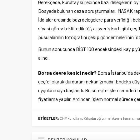
Gerekçede, kurultay sürecinde bazı delegelerin oy te
Dosyada bulunan ceza soruşturmaları, MASAK raporla
İddialar arasında bazı delegelere para verildiği, b
siyasi görev teklif edildiği, alışveriş kartı gibi çeş
pusulalarının fotoğrafını çekip göndermelerinin is
Bunun sonucunda BİST 100 endeksindeki kayıp yüzd
alındı.
Borsa devre kesici nedir?
Borsa İstanbul’da devr
geçici olarak durduran mekanizmadır. Endeks düşü
uygulanmaya başlandı. Bu süreçte işlem emirleri t
fiyatlama yapılır. Ardından işlem normal sürece ger
ETİKETLER:
CHP kurultayı
,
Kılıçdaroğlu
,
mahkeme kararı
,
mut
BENZER KONULAR