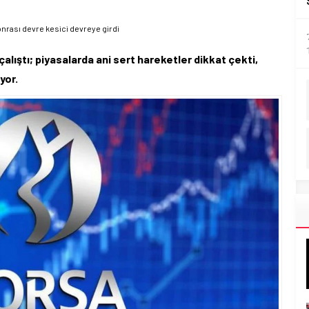
onrası devre kesici devreye girdi
çalıştı; piyasalarda ani sert hareketler dikkat çekti,
yor.