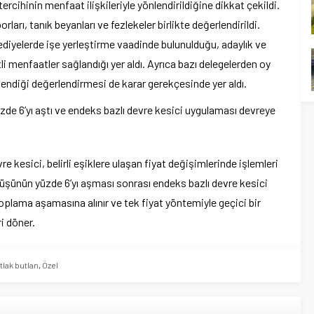
rcihinin menfaat ilişkileriyle yönlendirildiğine dikkat çekildi.
rı, tanık beyanları ve fezlekeler birlikte değerlendirildi.
elediyelerde işe yerleştirme vaadinde bulunulduğu, adaylık ve
itli menfaatler sağlandığı yer aldı. Ayrıca bazı delegelerden oy
tendiği değerlendirmesi de karar gerekçesinde yer aldı.
e 6’yı aştı ve endeks bazlı devre kesici uygulaması devreye
e kesici, belirli eşiklere ulaşan fiyat değişimlerinde işlemleri
şünün yüzde 6’yı aşması sonrası endeks bazlı devre kesici
oplama aşamasına alınır ve tek fiyat yöntemiyle geçici bir
i döner.
lak butlan
,
Özel