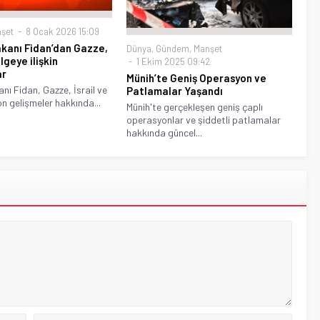
şet
8 Ocak 2026 15:09
Bakanı Fidan’dan Gazze,
Dünya
,
Gündem
,
Manşet
ölgeye ilişkin
1 Ekim 2025 09:42
ar
Münih’te Geniş Operasyon ve
anı Fidan, Gazze, İsrail ve
Patlamalar Yaşandı
n gelişmeler hakkında...
Münih'te gerçekleşen geniş çaplı
operasyonlar ve şiddetli patlamalar
hakkında güncel...