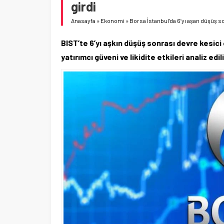
girdi
Anasayfa
»
Ekonomi
»
Borsa İstanbul’da 6’yı aşan düşüş s
BIST’te 6’yı aşkın düşüş sonrası devre kesici 
yatırımcı güveni ve likidite etkileri analiz edili