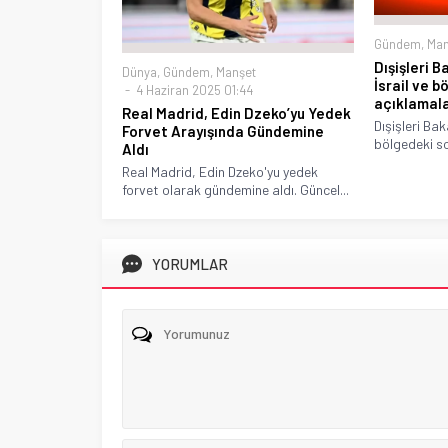
Gündem
,
Man
Dışişleri 
Dünya
,
Gündem
,
Manşet
İsrail ve b
4 Haziran 2025 01:44
açıklamal
Real Madrid, Edin Dzeko’yu Yedek
Dışişleri Bak
Forvet Arayışında Gündemine
bölgedeki so
Aldı
Real Madrid, Edin Dzeko'yu yedek
forvet olarak gündemine aldı. Güncel...
YORUMLAR