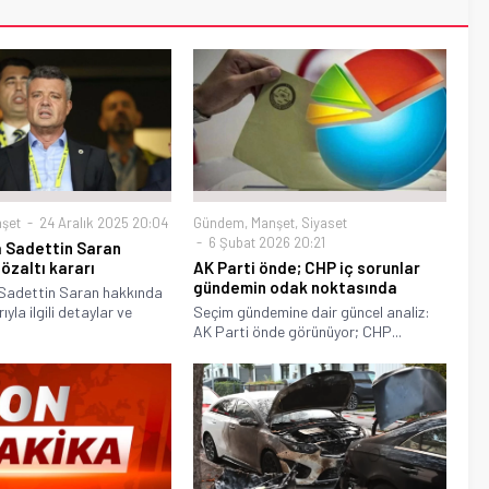
şet
24 Aralık 2025 20:04
Gündem
,
Manşet
,
Siyaset
6 Şubat 2026 20:21
a Sadettin Saran
özaltı kararı
AK Parti önde; CHP iç sorunlar
gündemin odak noktasında
 Sadettin Saran hakkında
ıyla ilgili detaylar ve
Seçim gündemine dair güncel analiz:
AK Parti önde görünüyor; CHP...