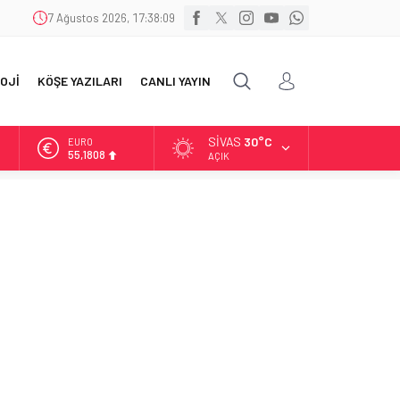
7 Ağustos 2026, 17:38:10
OJİ
KÖŞE YAZILARI
CANLI YAYIN
SIVAS
30°C
ALTIN
6.662,82
AÇIK
BİST
13.779,39
DOLAR
47,6961
EURO
55,1808