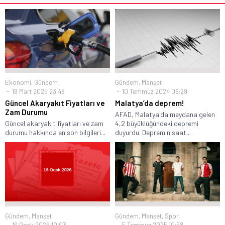
Ekonomi
,
Gündem
Gündem
,
Manşet
18 Mart 2025 23:48
10 Temmuz 2024 09:29
Güncel Akaryakıt Fiyatları ve
Malatya’da deprem!
Zam Durumu
AFAD, Malatya'da meydana gelen
Güncel akaryakıt fiyatları ve zam
4,2 büyüklüğündeki depremi
durumu hakkında en son bilgileri...
duyurdu. Depremin saat...
Gündem
,
Manşet
Gündem
,
Manşet
,
Spor