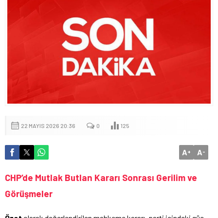
22 MAYIS 2026 20:36
0
125
A
A
+
-
CHP’de Mutlak Butlan Kararı Sonrası Gerilim ve
Görüşmeler
Özet
olarak değerlendirilen mahkeme kararı, parti içindeki güç