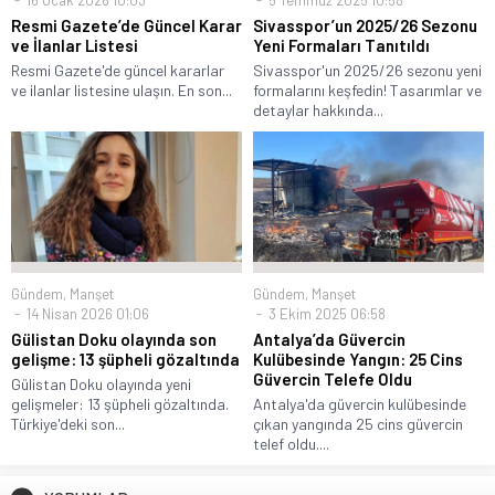
16 Ocak 2026 10:03
5 Temmuz 2025 10:58
Resmi Gazete’de Güncel Karar
Sivasspor’un 2025/26 Sezonu
ve İlanlar Listesi
Yeni Formaları Tanıtıldı
Resmi Gazete'de güncel kararlar
Sivasspor'un 2025/26 sezonu yeni
ve ilanlar listesine ulaşın. En son...
formalarını keşfedin! Tasarımlar ve
detaylar hakkında...
Gündem
,
Manşet
Gündem
,
Manşet
14 Nisan 2026 01:06
3 Ekim 2025 06:58
Gülistan Doku olayında son
Antalya’da Güvercin
gelişme: 13 şüpheli gözaltında
Kulübesinde Yangın: 25 Cins
Güvercin Telefe Oldu
Gülistan Doku olayında yeni
gelişmeler: 13 şüpheli gözaltında.
Antalya'da güvercin kulübesinde
Türkiye'deki son...
çıkan yangında 25 cins güvercin
telef oldu....