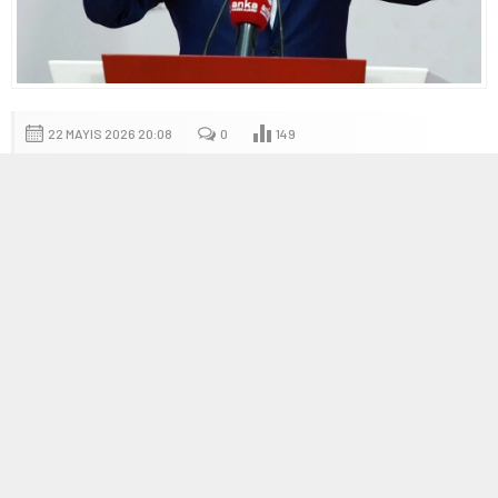
22 MAYIS 2026 20:08
0
149
A
A
+
-
CHP 38. Olağan Kurultayı ve kurulların itiraz süreci
Ankara Bölge Adliye Mahkemesi 36. Hukuk Dairesi
, CHP’nin
4-5 Kasım 2023 tarihlerinde gerçekleştirilen 38. Olağan
Kurultayı’nı
mutlak butlan
nedeniyle sakat bularak iptal etti.
Kararda, kurultay sonrası yapılan tüm olağan ve olağanüstü
kurultayların geçersiz olduğuna hükmedildi ve Kemal Kılıçdaroğlu
ile önceki parti organlarının görevlerine devamına karar verildi.