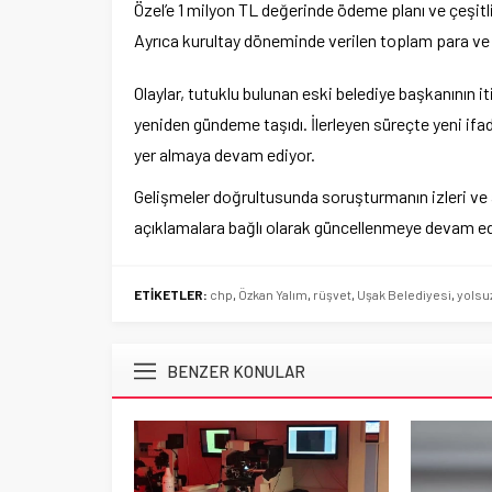
Özel’e 1 milyon TL değerinde ödeme planı ve çeşitli
Ayrıca kurultay döneminde verilen toplam para ve değ
Olaylar, tutuklu bulunan eski belediye başkanının iti
yeniden gündeme taşıdı. İlerleyen süreçte yeni if
yer almaya devam ediyor.
Gelişmeler doğrultusunda soruşturmanın izleri ve 
açıklamalara bağlı olarak güncellenmeye devam ed
ETİKETLER:
chp
,
Özkan Yalım
,
rüşvet
,
Uşak Belediyesi
,
yolsu
BENZER KONULAR