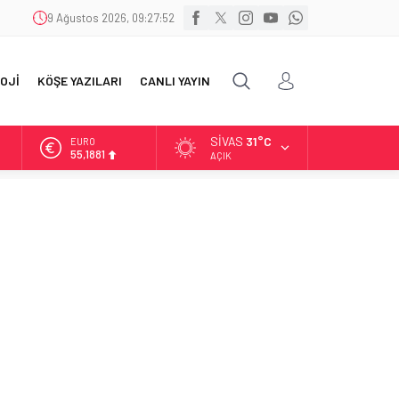
9 Ağustos 2026, 09:27:53
OJİ
KÖŞE YAZILARI
CANLI YAYIN
SIVAS
31°C
ALTIN
6.660,55
AÇIK
BİST
13.779,39
DOLAR
47,7111
EURO
55,1881