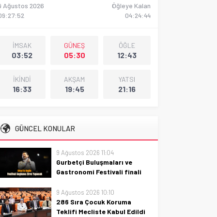
9 Ağustos 2026
Öğleye Kalan
09:27:53
04:24:43
İMSAK
GÜNEŞ
ÖĞLE
03:52
05:30
12:43
İKİNDİ
AKŞAM
YATSI
16:33
19:45
21:16
GÜNCEL KONULAR
9 Ağustos 2026 11:04
Gurbetçi Buluşmaları ve
Gastronomi Festivali finali
sürprizlerle dolu
9 Ağustos 2026 10:10
Gurbetçi Buluşmaları ve
286 Sıra Çocuk Koruma
Gastronomi Festivali finali
Teklifi Mecliste Kabul Edildi
sürprizlerle dolu: lezzetler,