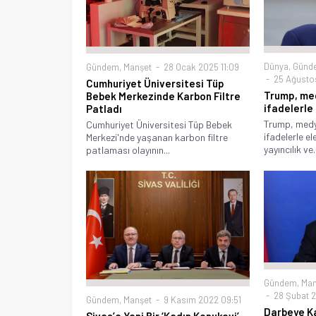
Dünya
,
Günd
Gündem
,
Manşet
28 Ocak 2025 11:09
25 Ağusto
Cumhuriyet Üniversitesi Tüp
Trump, med
Bebek Merkezinde Karbon Filtre
ifadelerle 
Patladı
Trump, medya
Cumhuriyet Üniversitesi Tüp Bebek
ifadelerle e
Merkezi'nde yaşanan karbon filtre
yayıncılık ve..
patlaması olayının...
Gündem
,
Man
28 Şubat 2
Gündem
,
Manşet
9 Kasım 2022 09:51
Darbeye Kar