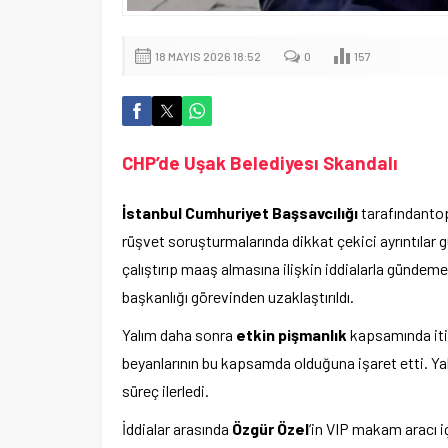
18 MAYIS 2026 18:52
0
157
CHP’de Uşak Belediyesı Skandalı
İstanbul Cumhuriyet Başsavcılığı
tarafındantop
rüşvet soruşturmalarında dikkat çekici ayrıntılar 
çalıştırıp maaş almasına ilişkin iddialarla günde
başkanlığı görevinden uzaklaştırıldı.
Yalım daha sonra
etkin pişmanlık
kapsamında iti
beyanlarının bu kapsamda olduğuna işaret etti. Yal
süreç ilerledi.
İddialar arasında
Özgür Özel
‘in VIP makam aracı i