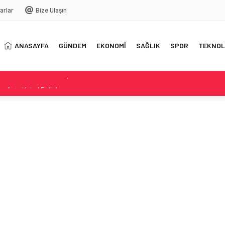
arlar
Bize Ulaşın
ANASAYFA
GÜNDEM
EKONOMİ
SAĞLIK
SPOR
TEKNOL
cliste Kabul Edildi
rinde Yeni Kesinti Oranları
ıcaklık 31°C’ye Kadar Yükseliyor
arlar Özeti
i Festivali finali sürprizlerle dolu