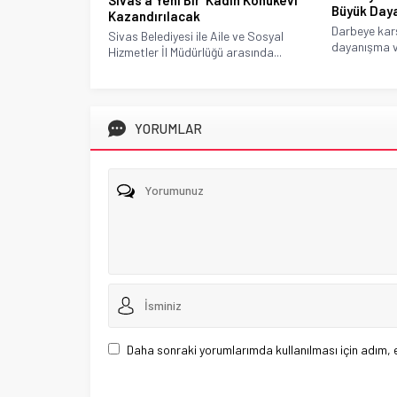
Sivas’a Yeni Bir ‘Kadın Konukevi’
Büyük Daya
Kazandırılacak
Darbeye karş
Sivas Belediyesi ile Aile ve Sosyal
dayanışma ve 
Hizmetler İl Müdürlüğü arasında...
YORUMLAR
Daha sonraki yorumlarımda kullanılması için adım, 