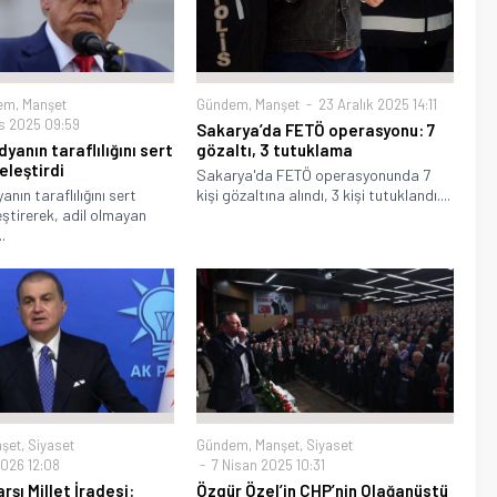
em
,
Manşet
Gündem
,
Manşet
23 Aralık 2025 14:11
s 2025 09:59
Sakarya’da FETÖ operasyonu: 7
yanın taraflılığını sert
gözaltı, 3 tutuklama
eleştirdi
Sakarya'da FETÖ operasyonunda 7
nın taraflılığını sert
kişi gözaltına alındı, 3 kişi tutuklandı....
leştirerek, adil olmayan
.
şet
,
Siyaset
Gündem
,
Manşet
,
Siyaset
026 12:08
7 Nisan 2025 10:31
şı Millet İradesi:
Özgür Özel’in CHP’nin Olağanüstü