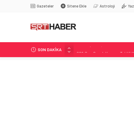
Gazeteler
Sitene Ekle
Astroloji
Yaz
SON DAKİKA
286 Sıra Çocuk Koruma Teklifi Me
Belediyelerde Aydınlatma Giderle
Sivas’ta Günlük Hava Tahmini: S
Resmi Gazete’de Yayımlanan Kar
Gurbetçi Buluşmaları ve Gastronom