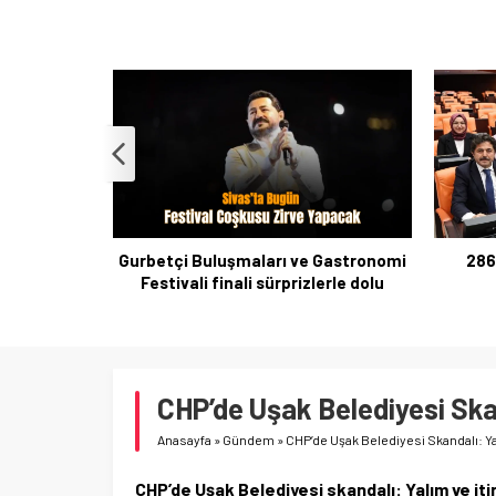
 Gastronomi
286 Sıra Çocuk Koruma Teklifi
B
erle dolu
Mecliste Kabul Edildi
Gider
CHP’de Uşak Belediyesi Skan
Anasayfa
»
Gündem
»
CHP’de Uşak Belediyesi Skandalı: Yal
CHP’de Uşak Belediyesi skandalı: Yalım ve itir