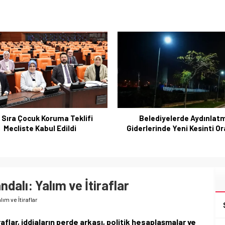
elediyelerde Aydınlatma
Sivas’ta Günlük Hava Tahm
lerinde Yeni Kesinti Oranları
Sıcaklık 31°C’ye Kadar Yüks
dalı: Yalım ve İtiraflar
ım ve İtiraflar
aflar, iddiaların perde arkası, politik hesaplaşmalar ve