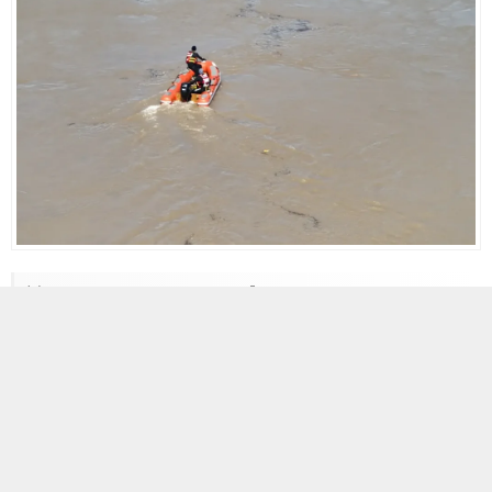
18 MAYIS 2026 16:04
0
166
A
A
+
-
Olayın Detayları
Kaza, dün sabah saatlerinde Koyulhisar ilçesi D-100 kara yolu