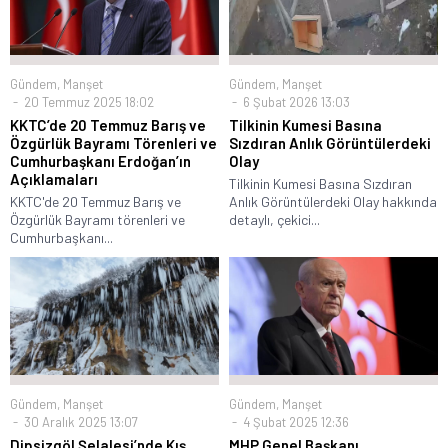
Gündem
,
Manşet
Gündem
,
Manşet
20 Temmuz 2025 18:02
6 Şubat 2026 13:03
KKTC’de 20 Temmuz Barış ve
Tilkinin Kumesi Basına
Özgürlük Bayramı Törenleri ve
Sızdıran Anlık Görüntülerdeki
Cumhurbaşkanı Erdoğan’ın
Olay
Açıklamaları
Tilkinin Kumesi Basına Sızdıran
KKTC'de 20 Temmuz Barış ve
Anlık Görüntülerdeki Olay hakkında
Özgürlük Bayramı törenleri ve
detaylı, çekici...
Cumhurbaşkanı...
Gündem
,
Manşet
Gündem
,
Manşet
30 Aralık 2025 13:07
4 Şubat 2025 12:36
Dipsizgöl Şelalesi’nde Kış
MHP Genel Başkanı