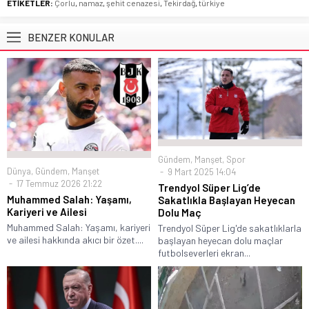
ETİKETLER:
Çorlu
,
namaz
,
şehit cenazesi
,
Tekirdağ
,
türkiye
BENZER KONULAR
Gündem
,
Manşet
,
Spor
Dünya
,
Gündem
,
Manşet
9 Mart 2025 14:04
17 Temmuz 2026 21:22
Trendyol Süper Lig’de
Muhammed Salah: Yaşamı,
Sakatlıkla Başlayan Heyecan
Kariyeri ve Ailesi
Dolu Maç
Muhammed Salah: Yaşamı, kariyeri
Trendyol Süper Lig'de sakatlıklarla
ve ailesi hakkında akıcı bir özet....
başlayan heyecan dolu maçlar
futbolseverleri ekran...