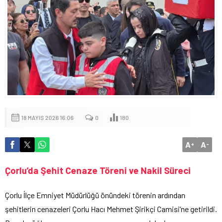
18 MAYIS 2026 16:06
0
180
A
A
+
-
Çorlu’da Şehit Cenaze Töreni ve Nakil Süreci
Çorlu İlçe Emniyet Müdürlüğü önündeki törenin ardından
şehitlerin cenazeleri Çorlu Hacı Mehmet Şirikçi Camisi’ne getirildi.