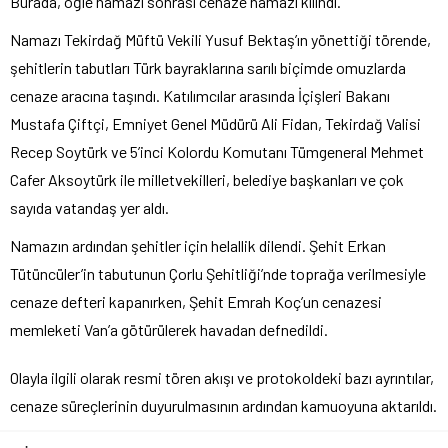
Burada, öğle namazı sonrası cenaze namazı kılındı.
Namazı Tekirdağ Müftü Vekili Yusuf Bektaş’ın yönettiği törende,
şehitlerin tabutları Türk bayraklarına sarılı biçimde omuzlarda
cenaze aracına taşındı. Katılımcılar arasında İçişleri Bakanı
Mustafa Çiftçi, Emniyet Genel Müdürü Ali Fidan, Tekirdağ Valisi
Recep Soytürk ve 5’inci Kolordu Komutanı Tümgeneral Mehmet
Cafer Aksoytürk ile milletvekilleri, belediye başkanları ve çok
sayıda vatandaş yer aldı.
Namazın ardından şehitler için helallik dilendi. Şehit Erkan
Tütüncüler’in tabutunun Çorlu Şehitliği’nde toprağa verilmesiyle
cenaze defteri kapanırken, Şehit Emrah Koç’un cenazesi
memleketi Van’a götürülerek havadan defnedildi.
Olayla ilgili olarak resmi tören akışı ve protokoldeki bazı ayrıntılar,
cenaze süreçlerinin duyurulmasının ardından kamuoyuna aktarıldı.