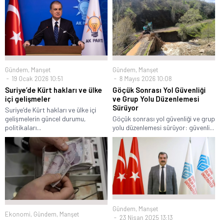
Gündem
,
Manşet
Gündem
,
Manşet
19 Ocak 2026 10:51
8 Mayıs 2026 10:08
Suriye’de Kürt hakları ve ülke
Göçük Sonrası Yol Güvenliği
içi gelişmeler
ve Grup Yolu Düzenlemesi
Sürüyor
Suriye’de Kürt hakları ve ülke içi
gelişmelerin güncel durumu,
Göçük sonrası yol güvenliği ve grup
politikaları...
yolu düzenlemesi sürüyor: güvenli...
Gündem
,
Manşet
Ekonomi
,
Gündem
,
Manşet
23 Nisan 2025 13:13