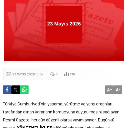
23 MAYIS 2026 10:04
0
138
A
A
+
-
Türkiye Cumhuriyeti’nin yasama, yürütme ve yargı organları
tarafından alınan kararların kamuoyuna duyurulmasını sağlayan
Resmi Gazete, her gün düzenli olarak yayımlanıyor. Bugünkü
sayıda,
YÖNETMELİKLER
bölümünde enerji piyasaları ile