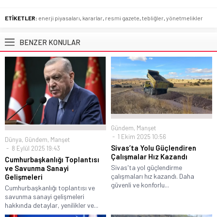
ETİKETLER:
enerji piyasaları
,
kararlar
,
resmi gazete
,
tebliğler
,
yönetmelikler
BENZER KONULAR
Gündem
,
Manşet
1 Ekim 2025 10:56
Dünya
,
Gündem
,
Manşet
Sivas’ta Yolu Güçlendiren
8 Eylül 2025 19:43
Çalışmalar Hız Kazandı
Cumhurbaşkanlığı Toplantısı
Sivas'ta yol güçlendirme
ve Savunma Sanayi
çalışmaları hız kazandı. Daha
Gelişmeleri
güvenli ve konforlu...
Cumhurbaşkanlığı toplantısı ve
savunma sanayi gelişmeleri
hakkında detaylar, yenilikler ve...