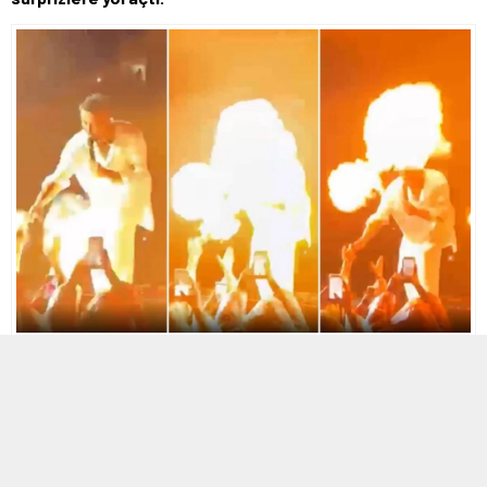
23 MAYIS 2026 09:50
0
133
A
A
+
-