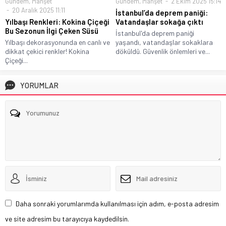
Gündem
,
Manşet
Gündem
,
Manşet
2 Ekim 2025 15:14
20 Aralık 2025 11:11
İstanbul’da deprem paniği:
Yılbaşı Renkleri: Kokina Çiçeği
Vatandaşlar sokağa çıktı
Bu Sezonun İlgi Çeken Süsü
İstanbul'da deprem paniği
Yılbaşı dekorasyonunda en canlı ve
yaşandı, vatandaşlar sokaklara
dikkat çekici renkler! Kokina
döküldü. Güvenlik önlemleri ve...
Çiçeği...
YORUMLAR
Daha sonraki yorumlarımda kullanılması için adım, e-posta adresim
ve site adresim bu tarayıcıya kaydedilsin.