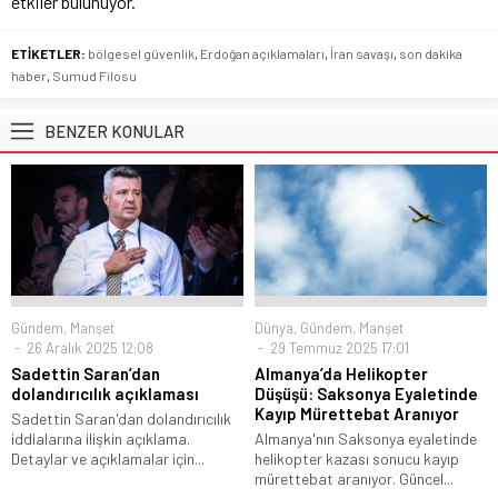
etkiler bulunuyor.
ETİKETLER:
bölgesel güvenlik
,
Erdoğan açıklamaları
,
İran savaşı
,
son dakika
haber
,
Sumud Filosu
BENZER KONULAR
Gündem
,
Manşet
Dünya
,
Gündem
,
Manşet
26 Aralık 2025 12:08
29 Temmuz 2025 17:01
Sadettin Saran’dan
Almanya’da Helikopter
dolandırıcılık açıklaması
Düşüşü: Saksonya Eyaletinde
Kayıp Mürettebat Aranıyor
Sadettin Saran'dan dolandırıcılık
iddialarına ilişkin açıklama.
Almanya'nın Saksonya eyaletinde
Detaylar ve açıklamalar için...
helikopter kazası sonucu kayıp
mürettebat aranıyor. Güncel...