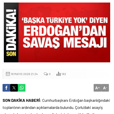
18 MAYIS 2026 21:24
0
192
A
A
+
-
SON DAKİKA HABERİ
: Cumhurbaşkanı Erdoğan başkanlığındaki
toplantının ardından açıklamalarda bulundu. Çorlu’daki asayiş