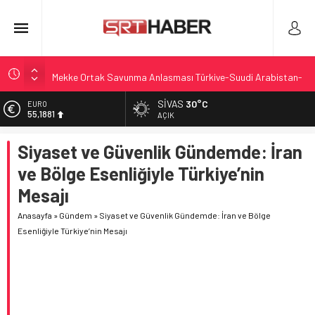
Mekke Ortak Savunma Anlaşması Türkiye-Suudi Arabistan-
Pakistan
SIVAS
30°C
ALTIN
Sanatçılar için çağrı: Barış ve dayanışma vurgusu
6.660,55
AÇIK
Ekipler arası hazırlık maçıyla haftaya odaklanıldı
BİST
Siyaset ve Güvenlik Gündemde: İran
13.779,39
Göçükte Yaşamını Yitiren İşçi Sayısı Artarken Soruşturma
Sürüyor
ve Bölge Esenliğiyle Türkiye’nin
DOLAR
47,7111
Yangınlar Hakkında Adli Süreçler Yakından Takip Ediliyor
Mesajı
EURO
Anasayfa
»
Gündem
»
Siyaset ve Güvenlik Gündemde: İran ve Bölge
55,1881
Esenliğiyle Türkiye’nin Mesajı