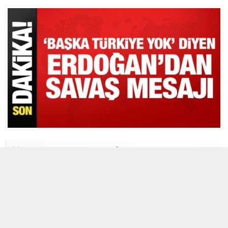
18 MAYIS 2026 21:08
0
195
A
A
+
-
SON DAKİKA HABERİ
Cumhurbaşkanı başkanlığındaki Kabine
Toplantısı sonrasında önemli açıklamalar yapıldı. Bakanlar ve