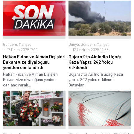
Dünya
,
Gündem
,
Manşet
Gündem
,
Manşet
12 Haziran 2025 12:58
17 Ekim 2025 17:14
Gujarat’ta Air India Uçağı
Hakan Fidan ve Alman Dışişleri
Kaza Yaptı: 242 Yolcu
Bakanı vize diyaloğunu
Etkilendi
yeniden canlandırdı
Gujarat'ta Air India uçağı kaza
Hakan Fidan ve Alman Dışişleri
yaptı, 242 yolcu etkilendi.
Bakanı vize diyaloğunu yeniden
Detaylar...
canlandırarak...