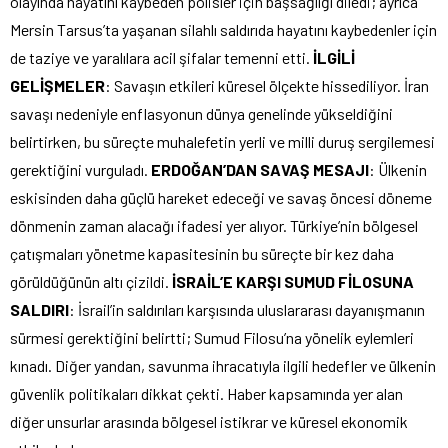
olayında hayatını kaybeden polisler için başsağlığı diledi; ayrıca
Mersin Tarsus’ta yaşanan silahlı saldırıda hayatını kaybedenler için
de taziye ve yaralılara acil şifalar temenni etti.
İLGİLİ
GELİŞMELER
: Savaşın etkileri küresel ölçekte hissediliyor. İran
savaşı nedeniyle enflasyonun dünya genelinde yükseldiğini
belirtirken, bu süreçte muhalefetin yerli ve milli duruş sergilemesi
gerektiğini vurguladı.
ERDOĞAN’DAN SAVAŞ MESAJI
: Ülkenin
eskisinden daha güçlü hareket edeceği ve savaş öncesi döneme
dönmenin zaman alacağı ifadesi yer alıyor. Türkiye’nin bölgesel
çatışmaları yönetme kapasitesinin bu süreçte bir kez daha
görüldüğünün altı çizildi.
İSRAİL’E KARŞI SUMUD FİLOSUNA
SALDIRI
: İsrail’in saldırıları karşısında uluslararası dayanışmanın
sürmesi gerektiğini belirtti; Sumud Filosu’na yönelik eylemleri
kınadı. Diğer yandan, savunma ihracatıyla ilgili hedefler ve ülkenin
güvenlik politikaları dikkat çekti. Haber kapsamında yer alan
diğer unsurlar arasında bölgesel istikrar ve küresel ekonomik