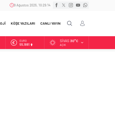
9 Ağustos 2026, 10:29:15
OJİ
KÖŞE YAZILARI
CANLI YAYIN
SIVAS
30°C
ALTIN
6.660,55
AÇIK
BİST
13.779,39
DOLAR
47,7111
EURO
55,1881