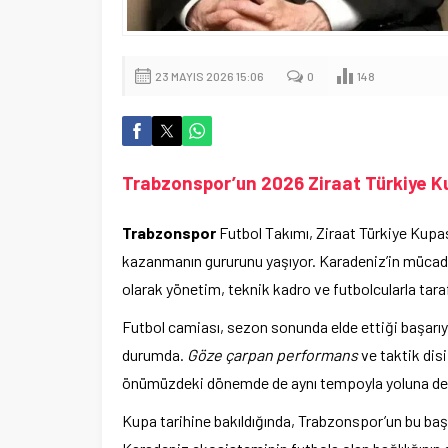
23 MAYIS 2026 15:06
0
148
Trabzonspor’un 2026 Ziraat Türkiye Ku
Trabzonspor
Futbol Takımı, Ziraat Türkiye Kupas
kazanmanın gururunu yaşıyor. Karadeniz’in mücadel
olarak yönetim, teknik kadro ve futbolcularla taraft
Futbol camiası, sezon sonunda elde ettiği başarıy
durumda.
Göze çarpan performans
ve taktik disi
önümüzdeki dönemde de aynı tempoyla yoluna dev
Kupa tarihine bakıldığında, Trabzonspor’un bu başa