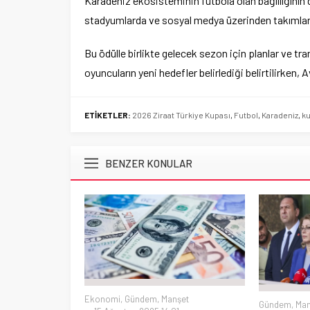
Karadeniz ekosisteminin futbola olan bağlılığının d
stadyumlarda ve sosyal medya üzerinden takımlar
Bu ödülle birlikte gelecek sezon için planlar ve tr
oyuncuların yeni hedefler belirlediği belirtilirken
ETİKETLER:
2026 Ziraat Türkiye Kupası
,
Futbol
,
Karadeniz
,
k
BENZER KONULAR
Ekonomi
,
Gündem
,
Manşet
Gündem
,
Man