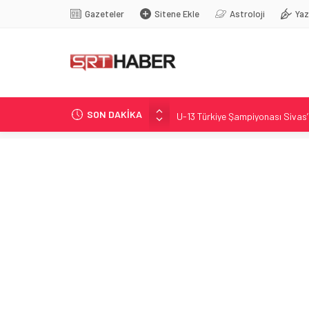
Gazeteler
Sitene Ekle
Astroloji
Yaz
SON DAKİKA
U-13 Türkiye Şampiyonası Sivas’
Mahalle sürpriziyle doğum günü 
Gurbetçi Buluşmaları ve Gastronom
286 Sıra Çocuk Koruma Teklifi Me
Belediye Kuru Havuzun Açılışını