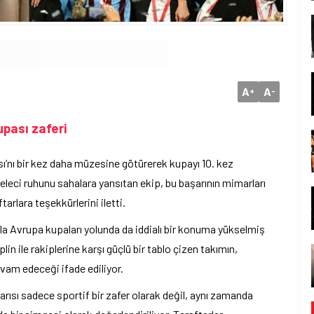
A
A
+
-
pası zaferi
ı’nı bir kez daha müzesine götürerek kupayı 10. kez
eci ruhunu sahalara yansıtan ekip, bu başarının mimarları
arlara teşekkürlerini iletti.
la Avrupa kupaları yolunda da iddialı bir konuma yükselmiş
plin ile rakiplerine karşı güçlü bir tablo çizen takımın,
am edeceği ifade ediliyor.
rısı sadece sportif bir zafer olarak değil, aynı zamanda