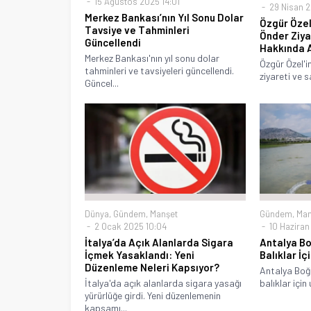
15 Ağustos 2025 14:01
29 Nisan 20
Merkez Bankası’nın Yıl Sonu Dolar
Özgür Özel
Tavsiye ve Tahminleri
Önder Ziya
Güncellendi
Hakkında 
Merkez Bankası'nın yıl sonu dolar
Özgür Özel'i
tahminleri ve tavsiyeleri güncellendi.
ziyareti ve 
Güncel...
Dünya
,
Gündem
,
Manşet
Gündem
,
Man
2 Ocak 2025 10:04
10 Haziran
İtalya’da Açık Alanlarda Sigara
Antalya B
İçmek Yasaklandı: Yeni
Balıklar İç
Düzenleme Neleri Kapsıyor?
Antalya Boğ
İtalya'da açık alanlarda sigara yasağı
balıklar için
yürürlüğe girdi. Yeni düzenlemenin
kapsamı...