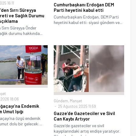
25 16:11
Cumhurbaşkanı Erdoğan DEM
’den Sırrı Süreyya
Parti heyetini kabul etti
reti ve Sağlık Durumu
Cumhurbaşkanı Erdoğan, DEM Parti
Açıklama
heyetini kabul etti: siyasi gündem ve...
n Sırrı Süreyya Önder
sağlık durumu hakkında...
şet
 2026 18:06
Gündem
,
Manşet
oğaçayı’na Endemik
25 Ağustos 2025 11:59
in Umut Işığı
Gazze’de Gazeteciler ve Sivil
açayı’na özgü endemik
Can Kaybı Artıyor
 umut dolu bir gelecek:...
Gazze'de gazeteciler ve sivil
kayıplarındaki artış endişe yaratıyor.