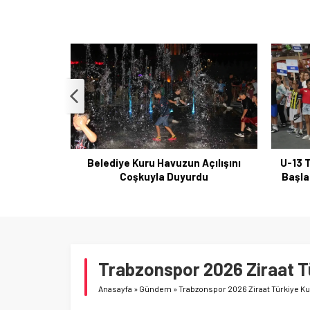
Açılışını
U-13 Türkiye Şampiyonası Sivas’ta
Maha
du
Başladı: 64 İlden 781 Sporcu Kaydı
Trabzonspor 2026 Ziraat T
Anasayfa
»
Gündem
»
Trabzonspor 2026 Ziraat Türkiye K