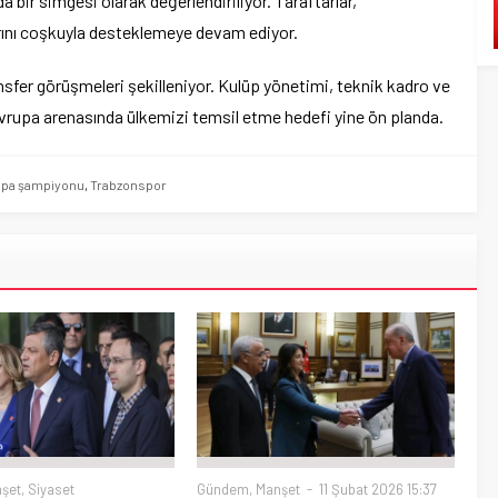
a bir simgesi olarak değerlendiriliyor. Taraftarlar,
ını coşkuyla desteklemeye devam ediyor.
ansfer görüşmeleri şekilleniyor. Kulüp yönetimi, teknik kadro ve
, Avrupa arenasında ülkemizi temsil etme hedefi yine ön planda.
upa şampiyonu
,
Trabzonspor
şet
,
Siyaset
Gündem
,
Manşet
11 Şubat 2026 15:37