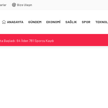
arlar
Bize Ulaşın
ANASAYFA
GÜNDEM
EKONOMİ
SAĞLIK
SPOR
TEKNOL
ta Başladı: 64 İlden 781 Sporcu Kaydı
kutlaması
i Festivali finali sürprizlerle dolu
cliste Kabul Edildi
 Coşkuyla Duyurdu