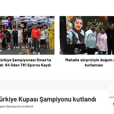
lle sürpriziyle doğum günü
Gurbetçi Buluşmaları ve Gas
kutlaması
Festivali finali sürprizlerle
ürkiye Kupası Şampiyonu kutlandı
upası Şampiyonu kutlandı