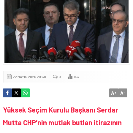
22 MAYIS 2026 20:38
0
143
A
A
+
-
Yüksek Seçim Kurulu Başkanı Serdar
Mutta
CHP’nin mutlak butlan itirazının