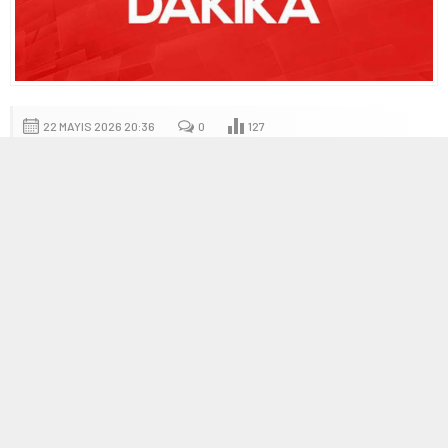
22 MAYIS 2026 20:36
0
127
A
A
+
-
CHP’de Mutlak Butlan Kararı Sonrası Gerilim ve
Görüşmeler
Özet
olarak değerlendirilen mahkeme kararı, parti içindeki güç
dengelerini yeniden şekillendirecek nitelikte. Karar ile birlikte bazı
yöneticilerin tedbiren görevlerinden uzaklaştırılması ve yeni
atamaların gündeme gelmesi bekleniyor. Bu gelişmelerin
siyasette yarattığı gerilim, taraflar arasındaki iletişimin nasıl