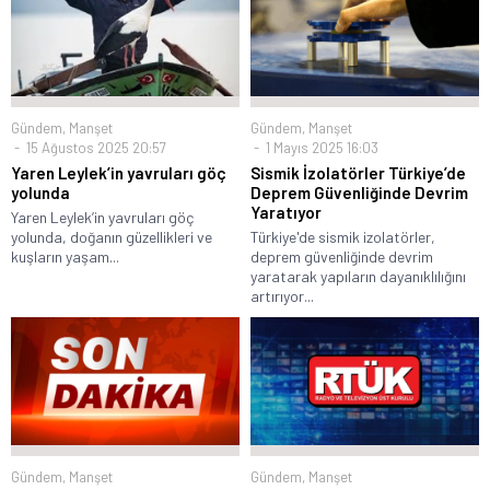
Gündem
,
Manşet
Gündem
,
Manşet
15 Ağustos 2025 20:57
1 Mayıs 2025 16:03
Yaren Leylek’in yavruları göç
Sismik İzolatörler Türkiye’de
yolunda
Deprem Güvenliğinde Devrim
Yaratıyor
Yaren Leylek’in yavruları göç
yolunda, doğanın güzellikleri ve
Türkiye'de sismik izolatörler,
kuşların yaşam...
deprem güvenliğinde devrim
yaratarak yapıların dayanıklılığını
artırıyor...
Gündem
,
Manşet
Gündem
,
Manşet