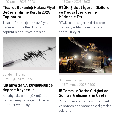
10 Şubat 2025 09:18
15 Ocak 2026 15:03
Ticaret Bakanlığı Haksız Fiyat
RTÜK, Şiddet İçeren Dizilere
Değerlendirme Kurulu 2025
ve Medya İçeriklerine
Toplantısı
Müdahale Etti
Ticaret Bakanlığı Haksız Fiyat
RTÜK, şiddet içeren dizilere ve
Değerlendirme Kurulu 2025
medya içeriklerine müdahale
toplantısında, fiyat artışları...
ederek izleyici...
Gündem
,
Manşet
28 Eylül 2025 13:58
Gündem
,
Manşet
15 Temmuz 2026 09:02
Kütahya’da 5.5 büyüklüğünde
deprem kaydedildi
15 Temmuz Darbe Girişimi ve
Sonrası Gelişmelerin Özeti
Kütahya'da 5.5 büyüklüğünde
deprem meydana geldi. Güncel
15 Temmuz darbe girişiminin özeti
haberler ve detaylar...
ve sonrasında yaşanan gelişmeler,
etkileri...