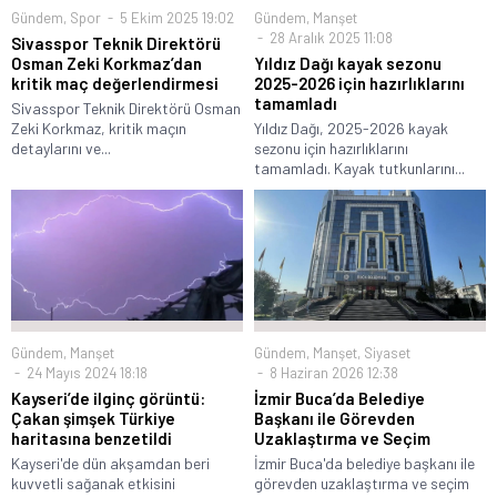
Gündem
,
Spor
5 Ekim 2025 19:02
Gündem
,
Manşet
28 Aralık 2025 11:08
Sivasspor Teknik Direktörü
Osman Zeki Korkmaz’dan
Yıldız Dağı kayak sezonu
kritik maç değerlendirmesi
2025-2026 için hazırlıklarını
tamamladı
Sivasspor Teknik Direktörü Osman
Zeki Korkmaz, kritik maçın
Yıldız Dağı, 2025-2026 kayak
detaylarını ve...
sezonu için hazırlıklarını
tamamladı. Kayak tutkunlarını...
Gündem
,
Manşet
Gündem
,
Manşet
,
Siyaset
24 Mayıs 2024 18:18
8 Haziran 2026 12:38
Kayseri’de ilginç görüntü:
İzmir Buca’da Belediye
Çakan şimşek Türkiye
Başkanı ile Görevden
haritasına benzetildi
Uzaklaştırma ve Seçim
Kayseri'de dün akşamdan beri
İzmir Buca'da belediye başkanı ile
kuvvetli sağanak etkisini
görevden uzaklaştırma ve seçim