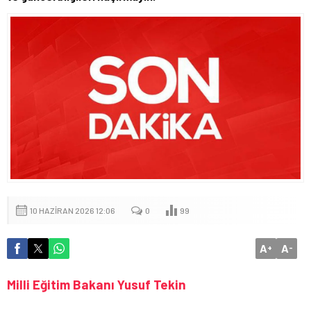
10 HAZIRAN 2026 12:06
0
99
A
A
+
-
Milli Eğitim Bakanı Yusuf Tekin