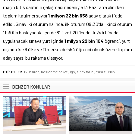
maçın bitiş saatinin çakışması nedeniyle 13 Haziran’a alınırken
toplam katılımcı sayısı
1 milyon 22 bin 658
aday olarak ifade
edildi. Sınav iki oturum halinde, ilk oturum 09:30’da, ikinci oturum
11:30’da başlayacak. İçerde 81 il ve 920 ilçede, 4.244 binada
uygulanacak sınava yurt içinde
1 milyon 22 bin 104
öğrenci, yurt
dışında ise 8 ülke ve 11 merkezde 554 öğrenci olmak üzere toplam
aday sayısı bu rakama ulaşıyor.
ETİKETLER:
13 Haziran
,
beslenme paketi
,
lgs
,
sınav tarihi
,
Yusuf Tekin
BENZER KONULAR