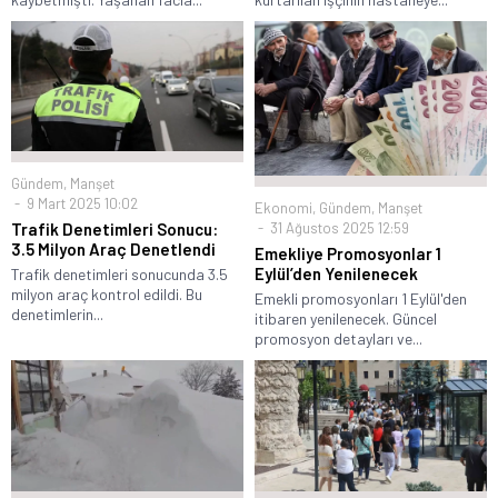
Gündem
,
Manşet
9 Mart 2025 10:02
Ekonomi
,
Gündem
,
Manşet
31 Ağustos 2025 12:59
Trafik Denetimleri Sonucu:
3.5 Milyon Araç Denetlendi
Emekliye Promosyonlar 1
Eylül’den Yenilenecek
Trafik denetimleri sonucunda 3.5
milyon araç kontrol edildi. Bu
Emekli promosyonları 1 Eylül'den
denetimlerin...
itibaren yenilenecek. Güncel
promosyon detayları ve...