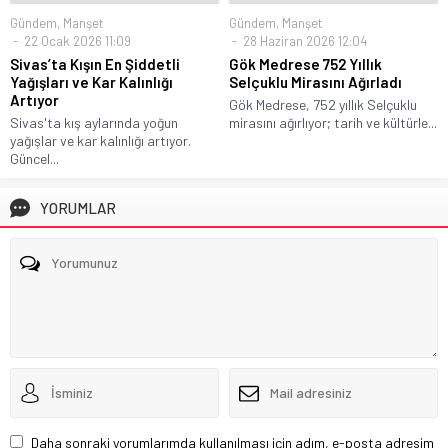
Gündem
,
Manşet
Gündem
,
Manşet
22 Ocak 2026 11:09
28 Haziran 2026 12:04
Sivas’ta Kışın En Şiddetli
Gök Medrese 752 Yıllık
Yağışları ve Kar Kalınlığı
Selçuklu Mirasını Ağırladı
Artıyor
Gök Medrese, 752 yıllık Selçuklu
Sivas'ta kış aylarında yoğun
mirasını ağırlıyor; tarih ve kültürle...
yağışlar ve kar kalınlığı artıyor.
Güncel...
YORUMLAR
Daha sonraki yorumlarımda kullanılması için adım, e-posta adresim