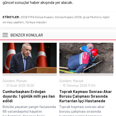
güncel sonuçlar haber akışında yer alacak.
ETİKETLER:
2026 FIFA Dünya Kupası
,
Dünya Kupası 2026
,
grup fikstürü
,
ligler
ve maç saatleri
,
Türkiye maçları
BENZER KONULAR
Gündem
,
Manşet
Gündem
,
Manşet
21 Ocak 2025 19:00
15 Temmuz 2026 17:04
Cumhurbaşkanı Erdoğan
Toprak Kayması Sonrası Akar
duyurdu: 1 günlük milli yas ilan
Borusu Çalışması Sırasında
edildi
Kurtarılan İşçi Hastanede
Bolu’da yaşanan yangın faciasında
Toprak kayması sonrası akar
66 vatandaşımız hayatını
borusu çalışması sırasında
kaybetmişti. Yaşanan facia...
kurtarılan işçinin hastaneye...