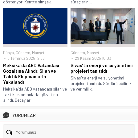
gösteriyor. Kentte şimşek...
süreçlerini...
Dünya
,
Gündem
,
Manşet
Gündem
,
Manşet
6 Temmuz 2025 12:58
29 Kasım 2025 10:03
Meksika’da ABD Vatandaşı
Sivas’ta enerji ve su yönetimi
Gözaltına Alındı: Silah ve
projeleri tanıtıldı
Taktik Ekipmanlarla
Sivas'ta enerji ve su yönetimi
Yakalandı
projeleri tanıtıldı. Sürdürülebilirlik
Meksika'da ABD vatandaşı silah ve
ve verimlilik...
taktik ekipmanlarla gözaltına
alındı. Detaylar...
YORUMLAR