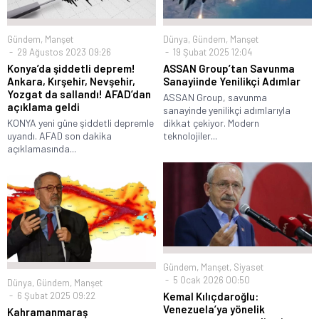
Gündem
,
Manşet
Dünya
,
Gündem
,
Manşet
29 Ağustos 2023 09:26
19 Şubat 2025 12:04
Konya’da şiddetli deprem!
ASSAN Group’tan Savunma
Ankara, Kırşehir, Nevşehir,
Sanayiinde Yenilikçi Adımlar
Yozgat da sallandı! AFAD’dan
ASSAN Group, savunma
açıklama geldi
sanayinde yenilikçi adımlarıyla
KONYA yeni güne şiddetli depremle
dikkat çekiyor. Modern
uyandı. AFAD son dakika
teknolojiler...
açıklamasında...
Gündem
,
Manşet
,
Siyaset
5 Ocak 2026 00:50
Dünya
,
Gündem
,
Manşet
6 Şubat 2025 09:22
Kemal Kılıçdaroğlu:
Venezuela’ya yönelik
Kahramanmaraş