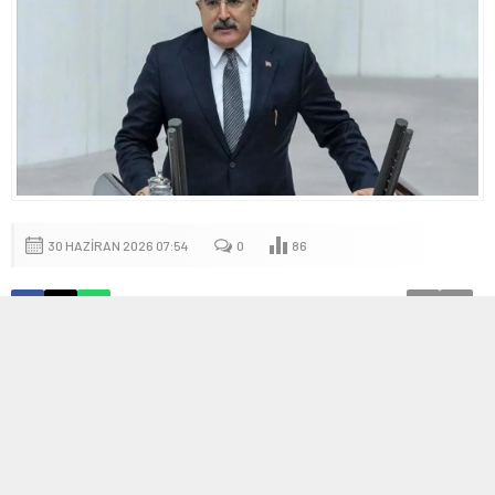
30 HAZIRAN 2026 07:54
0
86
A
A
+
-
Turkuvaz Medya’ya Yönelik Saldırılara Kararlı
Mesaj
AK Parti Genel Başkan Yardımcısı Hüseyin Yayman
Turkuvaz
Medya’ya yönelik saldırılara tepki gösterdi. Yayman,
“Turkuvaz