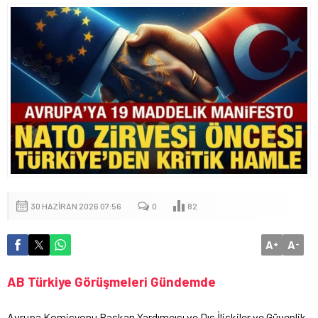
30 HAZIRAN 2026 07:56
0
82
A
A
+
-
AB Türkiye Görüşmeleri Gündemde
Avrupa Komisyonu Başkan Yardımcısı ve Dış İlişkiler ve Güvenlik