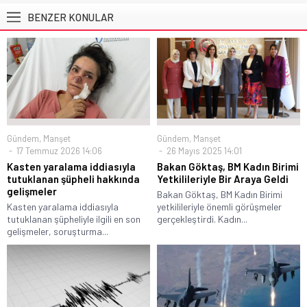
BENZER KONULAR
Gündem
,
Manşet
Gündem
,
Manşet
17 Temmuz 2026 14:06
26 Mayıs 2025 14:01
Kasten yaralama iddiasıyla
Bakan Göktaş, BM Kadın Birimi
tutuklanan şüpheli hakkında
Yetkilileriyle Bir Araya Geldi
gelişmeler
Bakan Göktaş, BM Kadın Birimi
Kasten yaralama iddiasıyla
yetkilileriyle önemli görüşmeler
tutuklanan şüpheliyle ilgili en son
gerçekleştirdi. Kadın...
gelişmeler, soruşturma...