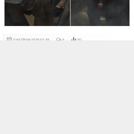
3 HAZIRAN 2026 02:36
0
151
A
A
+
-
Mehmed: Fetihler Sultanı çekimlerinde ilginç
anlar yaşandı
TRT 1’in merakla izlenen dizisi Mehmed: Fetihler Sultanı’nın
setinde konuk olarak yer alan iki milli güreşçi, Taha Akgül ile Rıza
Kayaalp’in birlikte çalıştığı sahnede sürpriz bir olay çıktı. Fetih
sahnesine hazırlanan kale kapısına koçbaşıyla yüklenen ikili,
beklenmedik bir anda kapının yerinden oynamasına neden oldu.