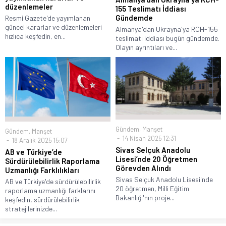
düzenlemeler
155 Teslimatı İddiası
Gündemde
Resmi Gazete'de yayımlanan
güncel kararlar ve düzenlemeleri
Almanya'dan Ukrayna'ya RCH-155
hızlıca keşfedin, en...
teslimatı iddiası bugün gündemde.
Olayın ayrıntıları ve...
Gündem
,
Manşet
Gündem
,
Manşet
14 Nisan 2025 12:31
18 Aralık 2025 15:07
Sivas Selçuk Anadolu
AB ve Türkiye’de
Lisesi’nde 20 Öğretmen
Sürdürülebilirlik Raporlama
Görevden Alındı
Uzmanlığı Farklılıkları
Sivas Selçuk Anadolu Lisesi'nde
AB ve Türkiye'de sürdürülebilirlik
20 öğretmen, Milli Eğitim
raporlama uzmanlığı farklarını
Bakanlığı'nın proje...
keşfedin, sürdürülebilirlik
stratejilerinizde...