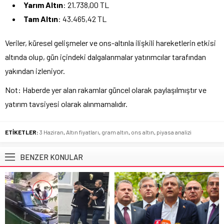
Yarım Altın
: 21.738,00 TL
Tam Altın
: 43.465,42 TL
Veriler, küresel gelişmeler ve ons-altınla ilişkili hareketlerin etkisi
altında olup, gün içindeki dalgalanmalar yatırımcılar tarafından
yakından izleniyor.
Not: Haberde yer alan rakamlar güncel olarak paylaşılmıştır ve
yatırım tavsiyesi olarak alınmamalıdır.
ETİKETLER:
3 Haziran
,
Altın fiyatları
,
gram altın
,
ons altın
,
piyasa analizi
BENZER KONULAR