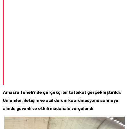
Amasra Tüneli’nde gerçekçi bir tatbikat gerçekleştirildi:
Önlemler, iletişim ve acil durum koordinasyonu sahneye
alındı; güvenli ve etkili müdahale vurgulandı.