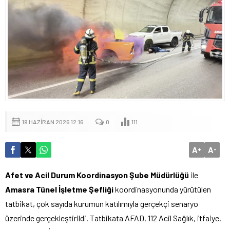
19 HAZIRAN 2026 12:16
0
111
A
A
+
-
Afet ve Acil Durum Koordinasyon Şube Müdürlüğü
ile
Amasra Tünel İşletme Şefliği
koordinasyonunda yürütülen
tatbikat, çok sayıda kurumun katılımıyla gerçekçi senaryo
üzerinde gerçekleştirildi. Tatbikata AFAD, 112 Acil Sağlık, itfaiye,