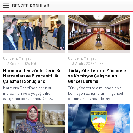
BENZER KONULAR
Gündem
,
Manşet
Gündem
,
Manşet
7 Kasım 2025 14:02
3 Aralık 2025 12:55
Marmara Denizi’nde Derin Su
Türkiye’de Terörle Mücadele
Mercanları ve Biyoçeşitlilik
ve Komisyon Çalışmaları
Çalışması Sonuçlandı
Güncel Durumu
Marmara Denizi'nde derin su
Türkiye’de terörle mücadele ve
mercanları ve biyoçeşitlilik
komisyon çalışmalarının güncel
çalışması sonuçlandı. Deniz...
durumu hakkında detaylı...