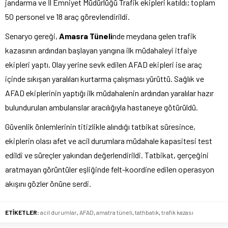
jandarma ve İl Emniyet Müdürlüğü Trafik ekipleri katıldı; toplam
50 personel ve 18 araç görevlendirildi.
Senaryo gereği,
Amasra Tüneli
nde meydana gelen trafik
kazasının ardından başlayan yangına ilk müdahaleyi itfaiye
ekipleri yaptı. Olay yerine sevk edilen AFAD ekipleri ise araç
içinde sıkışan yaralıları kurtarma çalışması yürüttü. Sağlık ve
AFAD ekiplerinin yaptığı ilk müdahalenin ardından yaralılar hazır
bulundurulan ambulanslar aracılığıyla hastaneye götürüldü.
Güvenlik önlemlerinin titizlikle alındığı tatbikat süresince,
ekiplerin olası afet ve acil durumlara müdahale kapasitesi test
edildi ve süreçler yakından değerlendirildi. Tatbikat, gerçeğini
aratmayan görüntüler eşliğinde felt-koordine edilen operasyon
akışını gözler önüne serdi.
ETİKETLER:
acil durumlar
,
AFAD
,
amatra tüneli
,
tathbatık
,
trafik kazası