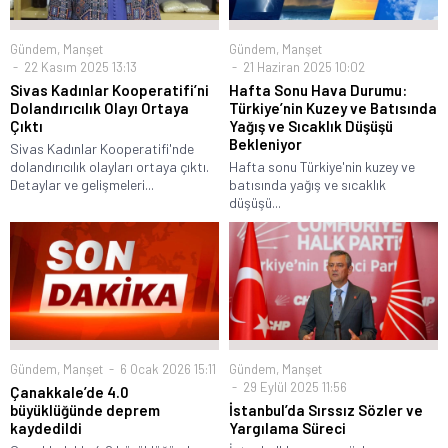
Gündem
,
Manşet
Gündem
,
Manşet
22 Kasım 2025 13:13
21 Haziran 2025 10:02
Sivas Kadınlar Kooperatifi’ni
Hafta Sonu Hava Durumu:
Dolandırıcılık Olayı Ortaya
Türkiye’nin Kuzey ve Batısında
Çıktı
Yağış ve Sıcaklık Düşüşü
Bekleniyor
Sivas Kadınlar Kooperatifi'nde
dolandırıcılık olayları ortaya çıktı.
Hafta sonu Türkiye'nin kuzey ve
Detaylar ve gelişmeleri...
batısında yağış ve sıcaklık
düşüşü...
Gündem
,
Manşet
6 Ocak 2026 15:11
Gündem
,
Manşet
29 Eylül 2025 11:56
Çanakkale’de 4.0
büyüklüğünde deprem
İstanbul’da Sırssız Sözler ve
kaydedildi
Yargılama Süreci