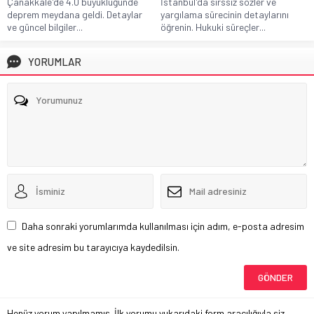
Çanakkale'de 4.0 büyüklüğünde
İstanbul'da sırssız sözler ve
deprem meydana geldi. Detaylar
yargılama sürecinin detaylarını
ve güncel bilgiler...
öğrenin. Hukuki süreçler...
YORUMLAR
Daha sonraki yorumlarımda kullanılması için adım, e-posta adresim
ve site adresim bu tarayıcıya kaydedilsin.
Henüz yorum yapılmamış. İlk yorumu yukarıdaki form aracılığıyla siz