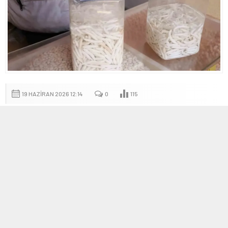
19 HAZIRAN 2026 12:14
0
115
A
A
+
-
Haber Analizi: Kenger sakızı ve pazardaki
dinamizm
Kenger sakızı
, ilkbahar aylarında doğada yetişen kenger
bitkisinin kökünden elde edilen beyaz süt kıvamındaki özden
üretilir. Üretim süreci zahmetli olduğundan toplama miktarı sınırlı