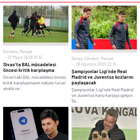
Gündem
,
Manşet
23 Mayıs 2026 10:10
Dünya
,
Gündem
,
Manşet
28 Ağustos 2025 22:31
Sivas’ta BAL mücadelesi
öncesi kritik karşılaşma
Şampiyonlar Ligi’nde Real
Madrid ve Juventus kozlarını
Sivas’taki BAL mücadelesi öncesi
paylaşacak
kritik karşılaşmanın nabzını tutan
analiz ve...
Şampiyonlar Ligi'nde Real Madrid
ve Juventus karşı karşıya geliyor.
İki...