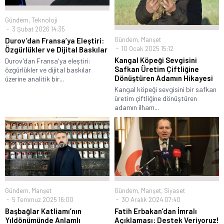
Gündem
,
Teknoloji
3 Şubat 2026 14:35
Gündem
,
Manşet
Durov’dan Fransa’ya Eleştiri:
10 Ocak 2025 15:12
Özgürlükler ve Dijital Baskılar
Kangal Köpeği Sevgisini
Durov'dan Fransa'ya eleştiri:
Safkan Üretim Çiftliğine
özgürlükler ve dijital baskılar
Dönüştüren Adamın Hikayesi
üzerine analitik bir...
Kangal köpeği sevgisini bir safkan
üretim çiftliğine dönüştüren
adamın ilham...
Gündem
,
Manşet
Gündem
,
Manşet
,
Siyaset
5 Temmuz 2025 16:00
30 Aralık 2024 07:40
Başbağlar Katliamı’nın
Fatih Erbakan’dan İmralı
Yıldönümünde Anlamlı
Açıklaması: Destek Veriyoruz!