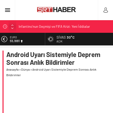
Infantino’nun Geçmişi ve FIFA Krizi: Yeni İddialar
Eskien Doğrultusunda Sivasspor Yeni Sezona Hazırlıkta
SIVAS
30°C
ALTIN
6.660,55
Dunedin Meclis toplantısında banyodan bağlandı
AÇIK
Etna Yanardağı yeniden hareketli: Kül bulutları ve uçuşlar
BİST
Android Uyarı Sistemiyle Deprem
13.779,39
etkileniyor
Sonrası Anlık Bildirimler
Infantino’ya ilişkin eski UEFA dönemi iddiaları yeniden
DOLAR
47,7111
gündemde
Anasayfa
»
Dünya
»
Android Uyarı Sistemiyle Deprem Sonrası Anlık
Bildirimler
EURO
55,1881