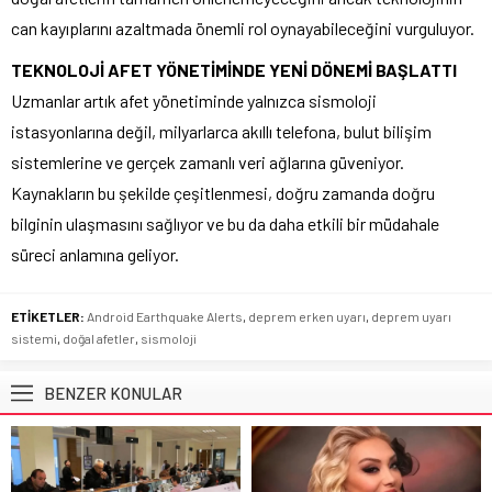
can kayıplarını azaltmada önemli rol oynayabileceğini vurguluyor.
TEKNOLOJİ AFET YÖNETİMİNDE YENİ DÖNEMİ BAŞLATTI
Uzmanlar artık afet yönetiminde yalnızca sismoloji
istasyonlarına değil, milyarlarca akıllı telefona, bulut bilişim
sistemlerine ve gerçek zamanlı veri ağlarına güveniyor.
Kaynakların bu şekilde çeşitlenmesi, doğru zamanda doğru
bilginin ulaşmasını sağlıyor ve bu da daha etkili bir müdahale
süreci anlamına geliyor.
ETİKETLER:
Android Earthquake Alerts
,
deprem erken uyarı
,
deprem uyarı
sistemi
,
doğal afetler
,
sismoloji
BENZER KONULAR