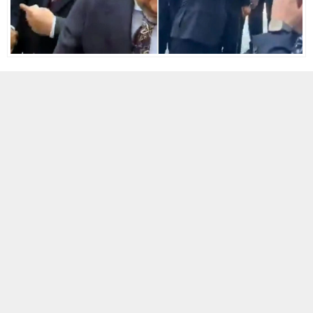
25 HAZIRAN 2026 14:50
0
91
A
A
+
-
Güncel transfer iddialarının ardından siyaset kulislerinde
hareketlilik sürüyor.
Nevşehir Belediye Başkanı Rasim Arı ile
Keçiören Belediye Başkanı Mesut Özarslan’ın AK Parti Genel
Merkezi’ne çağrıldığına dair iddialar güç kazanırken, temasların
içeriği ve kapsamı merakla bekleniyor. Yetkili kaynaklardan
edinilen bilgiye göre taraflar, parti mekanizmalarıyla temaslarını
sürdürmekte ve karar süreçleri hakkında bir eskiz oluşturmaya
çalışıyorlar. Bu süreçte iki ismin de mevcut görevlerinden