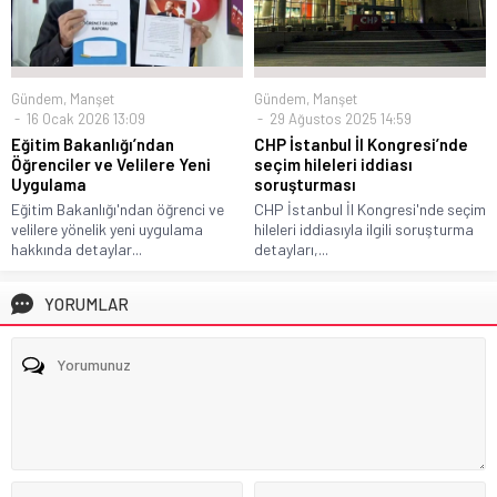
Gündem
,
Manşet
Gündem
,
Manşet
16 Ocak 2026 13:09
29 Ağustos 2025 14:59
Eğitim Bakanlığı’ndan
CHP İstanbul İl Kongresi’nde
Öğrenciler ve Velilere Yeni
seçim hileleri iddiası
Uygulama
soruşturması
Eğitim Bakanlığı'ndan öğrenci ve
CHP İstanbul İl Kongresi'nde seçim
velilere yönelik yeni uygulama
hileleri iddiasıyla ilgili soruşturma
hakkında detaylar...
detayları,...
YORUMLAR