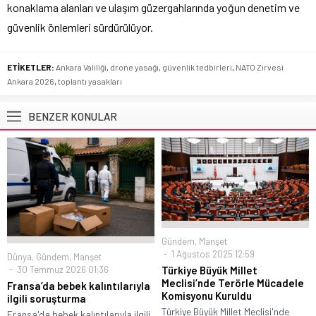
konaklama alanları ve ulaşım güzergahlarında yoğun denetim ve
güvenlik önlemleri sürdürülüyor.
ETİKETLER:
Ankara Valiliği
,
drone yasağı
,
güvenlik tedbirleri
,
NATO Zirvesi
Ankara 2026
,
toplantı yasakları
BENZER KONULAR
Gündem
,
Manşet
1 Ağustos 2025 12:59
Dünya
,
Gündem
,
Manşet
30 Temmuz 2026 01:36
Türkiye Büyük Millet
Meclisi’nde Terörle Mücadele
Fransa’da bebek kalıntılarıyla
Komisyonu Kuruldu
ilgili soruşturma
Türkiye Büyük Millet Meclisi'nde
Fransa'da bebek kalıntılarıyla ilgili