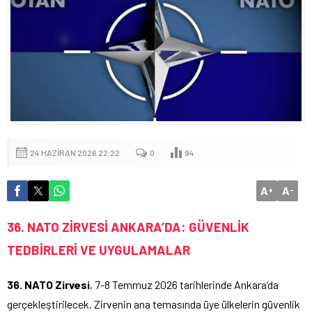
24 HAZIRAN 2026 22:22
0
94
A
A
+
-
36. NATO ZİRVESİ ANKARA’DA: GÜVENLİK
TEDBİRLERİ VE UYGULAMALAR
36. NATO Zirvesi
, 7-8 Temmuz 2026 tarihlerinde Ankara’da
gerçekleştirilecek. Zirvenin ana temasında üye ülkelerin güvenlik