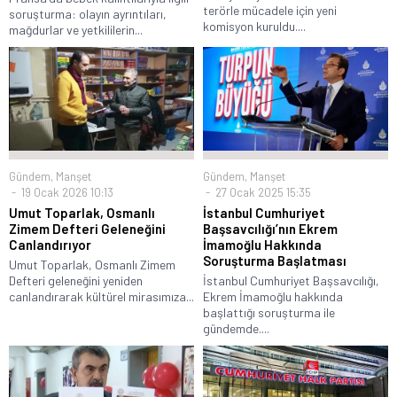
terörle mücadele için yeni
soruşturma: olayın ayrıntıları,
komisyon kuruldu....
mağdurlar ve yetkililerin...
Gündem
,
Manşet
Gündem
,
Manşet
19 Ocak 2026 10:13
27 Ocak 2025 15:35
Umut Toparlak, Osmanlı
İstanbul Cumhuriyet
Zimem Defteri Geleneğini
Başsavcılığı’nın Ekrem
Canlandırıyor
İmamoğlu Hakkında
Soruşturma Başlatması
Umut Toparlak, Osmanlı Zimem
Defteri geleneğini yeniden
İstanbul Cumhuriyet Başsavcılığı,
canlandırarak kültürel mirasımıza...
Ekrem İmamoğlu hakkında
başlattığı soruşturma ile
gündemde....