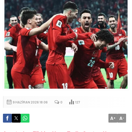
9 HAZIRAN 2026 18:06
0
127
A
A
+
-