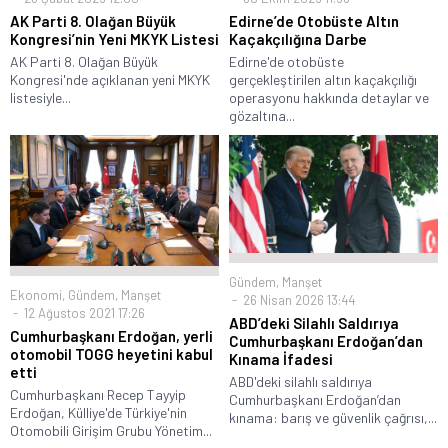
AK Parti 8. Olağan Büyük
Edirne’de Otobüste Altın
Kongresi’nin Yeni MKYK Listesi
Kaçakçılığına Darbe
AK Parti 8. Olağan Büyük
Edirne'de otobüste
Kongresi'nde açıklanan yeni MKYK
gerçekleştirilen altın kaçakçılığı
listesiyle...
operasyonu hakkında detaylar ve
gözaltına...
Gündem
,
Manşet
Ekonomi
,
Gündem
,
Manşet
26 Nisan 2026 13:44
12 Ağustos 2021 17:26
ABD’deki Silahlı Saldırıya
Cumhurbaşkanı Erdoğan, yerli
Cumhurbaşkanı Erdoğan’dan
otomobil TOGG heyetini kabul
Kınama İfadesi
etti
ABD'deki silahlı saldırıya
Cumhurbaşkanı Recep Tayyip
Cumhurbaşkanı Erdoğan’dan
Erdoğan, Külliye'de Türkiye'nin
kınama: barış ve güvenlik çağrısı,...
Otomobili Girişim Grubu Yönetim...