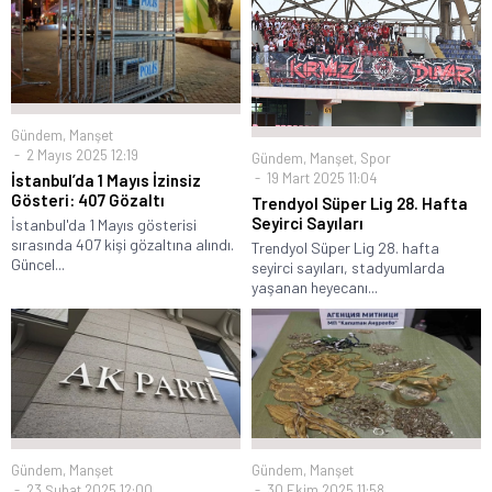
Gündem
,
Manşet
2 Mayıs 2025 12:19
Gündem
,
Manşet
,
Spor
19 Mart 2025 11:04
İstanbul’da 1 Mayıs İzinsiz
Gösteri: 407 Gözaltı
Trendyol Süper Lig 28. Hafta
Seyirci Sayıları
İstanbul'da 1 Mayıs gösterisi
sırasında 407 kişi gözaltına alındı.
Trendyol Süper Lig 28. hafta
Güncel...
seyirci sayıları, stadyumlarda
yaşanan heyecanı...
Gündem
,
Manşet
Gündem
,
Manşet
23 Şubat 2025 12:00
30 Ekim 2025 11:58