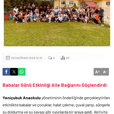
29 HAZIRAN 2026 12:10
0
90
A
A
+
-
Babalar Günü Etkinliği Aile Bağlarını Güçlendirdi
Yeniçubuk Anaokulu
yönetiminin önderliğinde gerçekleştirilen
etkinlikte babalar ve çocuklar, halat çekme, çuval yarışı, süngerle
su doldurma ve su savaşı gibi oyunlarda bir araya geldi. Aktivite