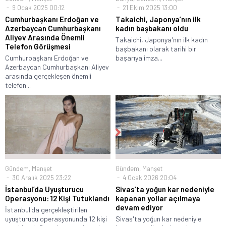
9 Ocak 2025 00:12
21 Ekim 2025 13:00
Cumhurbaşkanı Erdoğan ve
Takaichi, Japonya’nın ilk
Azerbaycan Cumhurbaşkanı
kadın başbakanı oldu
Aliyev Arasında Önemli
Takaichi, Japonya'nın ilk kadın
Telefon Görüşmesi
başbakanı olarak tarihi bir
Cumhurbaşkanı Erdoğan ve
başarıya imza...
Azerbaycan Cumhurbaşkanı Aliyev
arasında gerçekleşen önemli
telefon...
Gündem
,
Manşet
Gündem
,
Manşet
30 Aralık 2025 23:22
4 Ocak 2026 20:04
İstanbul’da Uyuşturucu
Sivas’ta yoğun kar nedeniyle
Operasyonu: 12 Kişi Tutuklandı
kapanan yollar açılmaya
devam ediyor
İstanbul'da gerçekleştirilen
uyuşturucu operasyonunda 12 kişi
Sivas'ta yoğun kar nedeniyle