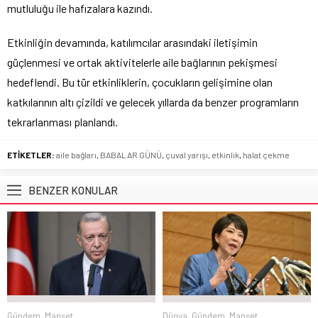
mutluluğu ile hafızalara kazındı.
Etkinliğin devamında, katılımcılar arasındaki iletişimin
güçlenmesi ve ortak aktivitelerle aile bağlarının pekişmesi
hedeflendi. Bu tür etkinliklerin, çocukların gelişimine olan
katkılarının altı çizildi ve gelecek yıllarda da benzer programların
tekrarlanması planlandı.
ETİKETLER:
aile bağları
,
BABALAR GÜNÜ
,
çuval yarışı
,
etkinlik
,
halat çekme
BENZER KONULAR
Gündem
,
Manşet
Dünya
,
Gündem
,
Manşet