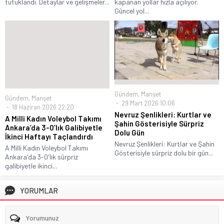
tutuklandı. Detaylar ve gelişmeler...
kapanan yollar hızla açılıyor.
Güncel yol...
Gündem
,
Manşet
Gündem
,
Manşet
29 Mart 2026 10:06
18 Haziran 2026 22:20
Nevruz Şenlikleri: Kurtlar ve
A Milli Kadın Voleybol Takımı
Şahin Gösterisiyle Sürpriz
Ankara’da 3-0’lık Galibiyetle
Dolu Gün
İkinci Haftayı Taçlandırdı
Nevruz Şenlikleri: Kurtlar ve Şahin
A Milli Kadın Voleybol Takımı
Gösterisiyle sürpriz dolu bir gün...
Ankara'da 3-0'lık sürpriz
galibiyetle ikinci...
YORUMLAR