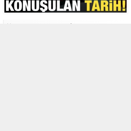
9 HAZIRAN 2026 10:24
0
120
A
A
+
-
Teşkilat Başkanlığı, Adana, Diyarbakır, Giresun ve Siirt il
başkanlıklarındaki değişim sürecinde yeni yönetimleri
oluşturmak için beş aşamalı bir yaklaşım izliyor. Temayül
yoklamasıyla başlayan süreç, sivil toplum kuruluşlarıyla temas,
bölgesel siyasi aktörlerle istişareler ve iş çevrelerinin
değerlendirilmesini kapsıyor.
TEMAYÜL YOKLAMASI
İlk adım olarak bu illerde bu hafta
başlayacak olan temayül yoklamalarıyla, teşkilat mensuplarının
görüşleri alınarak kimlerin il başkanı olabileceği belirlenmeye