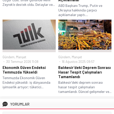
Zeyrek'e destek oldu. Detaylar ve...
ABD Başkanı Trump, Putin ve
Ukrayna hakkında çarpıcı
açıklamalar yaptı....
Gündem
,
Manşet
Gündem
,
Manşet
30 Temmuz 2026 11:08
16 Ağustos 2025 09:57
Ekonomik Güven Endeksi
Balıkesir’deki Deprem Sonrası
Temmuzda Yükseldi
Hasar Tespit Çalışmaları
Tamamlandı
Temmuzda Ekonomik Güven
Endeksi yükseldi: iş dünyasında
Balıkesir'deki deprem sonrası
iyimserlik artıyor; tüketici...
hasar tespit çalışmaları
tamamlandı. Güncel gelişmeler ve...
YORUMLAR