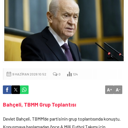
9 HAZIRAN 2026 10:52
0
124
A
A
+
-
Bahçeli, TBMM Grup Toplantısı
Devlet Bahçeli, TBMM’de partisinin grup toplantısında konuştu.
Konuşmaya başlamadan önce A Milli Futbol Takımı için