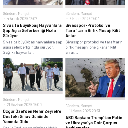
Gündem
,
Manşet
Gündem
,
Manşet
4 Aralık 2025 12:07
5 Nisan 2026 17:04
Sivas’ta Büyükbaş Hayvanlara
Sivasspor-Protokol ve
Şap Aşısı Seferberliği Hızla
Taraftarın Birlik Mesajı Kilit
Sürüyor
Anlar
Sivas'ta büyükbaş hayvanlara şap
Sivasspor protokol ve taraftarın
aşısı seferberliği hızla sürüyor.
birlik mesajını öne çıkaran kilit
Sağlıklı hayvanlar...
anlar;...
Gündem
,
Manşet
21 Haziran 2025 15:00
Gündem
,
Manşet
11 Mayıs 2025 20:31
Özgür Özel’den Nehir Zeyrek’e
Destek: Sınav Gününde
ABD Başkanı Trump’tan Putin
Yanında Oldu
ve Ukrayna’ya Dair Çarpıcı
Açıklamalar
Özgür Özel, sınav gününde Nehir