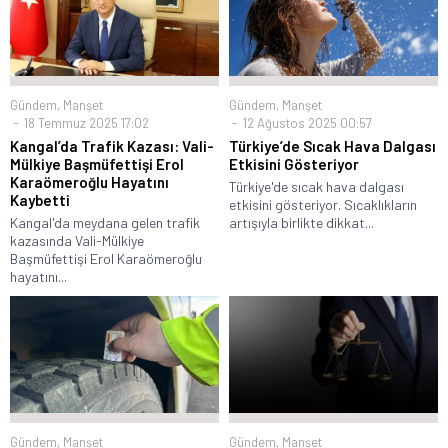
Gündem
,
Manşet
Gündem
,
Manşet
18 Temmuz 2025 17:02
12 Ağustos 2025 00:57
Kangal’da Trafik Kazası: Vali-
Türkiye’de Sıcak Hava Dalgası
Mülkiye Başmüfettişi Erol
Etkisini Gösteriyor
Karaömeroğlu Hayatını
Türkiye'de sıcak hava dalgası
Kaybetti
etkisini gösteriyor. Sıcaklıkların
Kangal'da meydana gelen trafik
artışıyla birlikte dikkat...
kazasında Vali-Mülkiye
Başmüfettişi Erol Karaömeroğlu
hayatını...
Gündem
,
Manşet
Gündem
,
Manşet