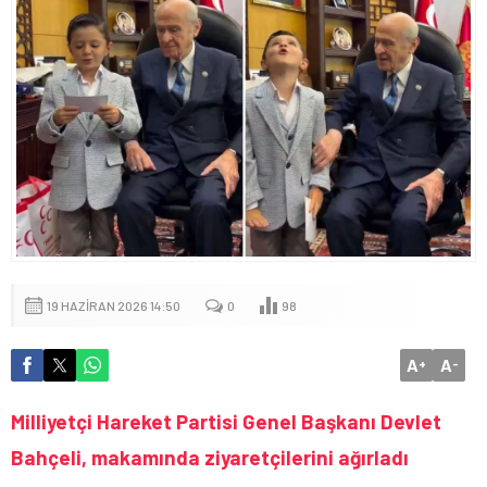
19 HAZIRAN 2026 14:50
0
98
A
A
+
-
Milliyetçi Hareket Partisi Genel Başkanı Devlet
Bahçeli, makamında ziyaretçilerini ağırladı