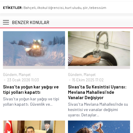
ETİKETLER:
Bahçeli
,
ilkokul öğrencisi
,
kurt uludu
,
şiir
,
tebessüm
BENZER KONULAR
Gündem
,
Manşet
Gündem
,
Manşet
23 Ocak 2026 11:03
15 Ekim 2025 17:02
Sivas’ta yoğun kar yağışı ve
Sivas’ta Su Kesintisi Uyarısı:
tipi yolları kapattı
Mevlana Mahallesi’nde
Vanalar Değişiyor
Sivas'ta yoğun kar yağışı ve tipi
yolları kapattı. Güvenlik ve...
Sivas'ta Mevlana Mahallesi’nde su
kesintisi ve vanalar değişimi
uyarısı. Detaylar...