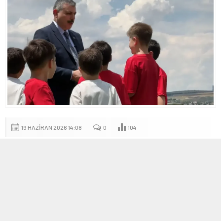
19 HAZIRAN 2026 14:08
0
104
A
A
+
-
Haber Özeti
İçişleri Bakanlığı birimleri
tarafından yürütülen çalışmalar
sonucu, kırsal bir alanda futbol oynayan çocukların topunun