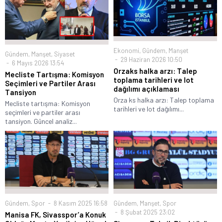
Ekonomi
,
Gündem
,
Manşet
Gündem
,
Manşet
,
Siyaset
29 Haziran 2026 10:50
6 Mayıs 2026 13:54
Orzaks halka arzı: Talep
Mecliste Tartışma: Komisyon
toplama tarihleri ve lot
Seçimleri ve Partiler Arası
dağılımı açıklaması
Tansiyon
Orza ks halka arzı: Talep toplama
Mecliste tartışma: Komisyon
tarihleri ve lot dağılımı...
seçimleri ve partiler arası
tansiyon. Güncel analiz...
Gündem
,
Spor
8 Kasım 2025 16:58
Gündem
,
Manşet
,
Spor
8 Şubat 2025 23:02
Manisa FK, Sivasspor’a Konuk