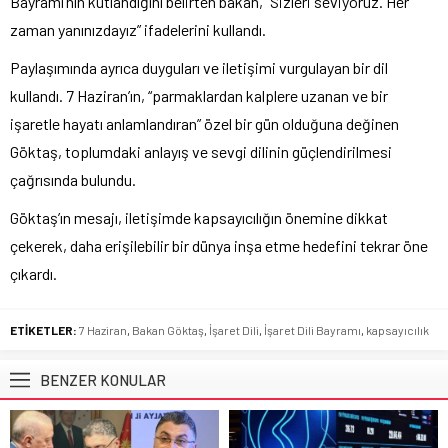
Bayramı’nın kutlandığını belirten bakan, “Sizleri seviyoruz. Her
zaman yanınızdayız” ifadelerini kullandı.
Paylaşımında ayrıca duyguları ve iletişimi vurgulayan bir dil
kullandı. 7 Haziran’ın, “parmaklardan kalplere uzanan ve bir
işaretle hayatı anlamlandıran” özel bir gün olduğuna değinen
Göktaş, toplumdaki anlayış ve sevgi dilinin güçlendirilmesi
çağrısında bulundu.
Göktaş’ın mesajı, iletişimde kapsayıcılığın önemine dikkat
çekerek, daha erişilebilir bir dünya inşa etme hedefini tekrar öne
çıkardı.
ETİKETLER:
7 Haziran
,
Bakan Göktaş
,
İşaret Dili
,
İşaret Dili Bayramı
,
kapsayıcılık
BENZER KONULAR