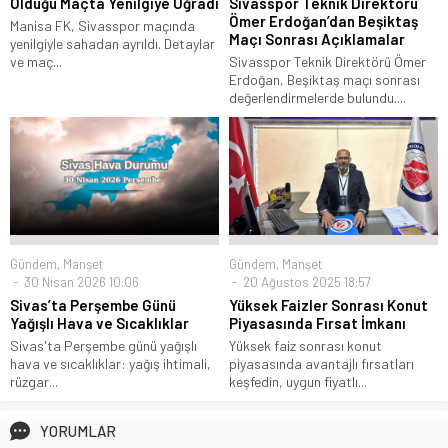
Olduğu Maçta Yenilgiye Uğradı
Sivasspor Teknik Direktörü
Ömer Erdoğan’dan Beşiktaş
Manisa FK, Sivasspor maçında
Maçı Sonrası Açıklamalar
yenilgiyle sahadan ayrıldı. Detaylar
ve maç...
Sivasspor Teknik Direktörü Ömer
Erdoğan, Beşiktaş maçı sonrası
değerlendirmelerde bulundu....
Gündem
,
Manşet
Gündem
,
Manşet
30 Nisan 2026 10:06
20 Ağustos 2025 18:57
Sivas’ta Perşembe Günü
Yüksek Faizler Sonrası Konut
Yağışlı Hava ve Sıcaklıklar
Piyasasında Fırsat İmkanı
Sivas'ta Perşembe günü yağışlı
Yüksek faiz sonrası konut
hava ve sıcaklıklar: yağış ihtimali,
piyasasında avantajlı fırsatları
rüzgar...
keşfedin, uygun fiyatlı...
YORUMLAR