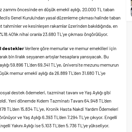
zammı öncesinde en düşük emekli aylığı, 20.000 TL taban
 Meclis Genel Kurulu’ndan yasal düzenleme çıkması halinde taban
ut tahminler ve kesinleşen rakamlar üzerinden bakıldığında, en
%18.40’lık nihai oranla 23.680 TL’ye çıkması öngörülüyor.
l destekler
Verilere göre memurlar ve memur emeklileri için
rak bin liralık seyyanen artışlar hesaplara yansıyacak. Bu
 aylığı 59.896 TL’den 69.341 TL’ye, üniversite mezunu memurun
düşük memur emekli aylığı da 26.889 TL’den 31.680 TL’ye
osyal destek ödemeleri, tazminat tavanı ve Yaş Aylığı gibi
kseldi. Yeni dönemde Kıdem Tazminatı Tavanı 64.948 TL’den
3.878 TL’den 15.834 TL’ye, Kronik Hasta Nakdi Yardım Ödemeleri
örünüyor ve Yaş Aylığı 6.393 TL’den 7.294 TL’ye çıkıyor. Engelli
gelli Yakını Aylığı ise 5.103 TL’den 5.736 TL’ye yükseliyor.