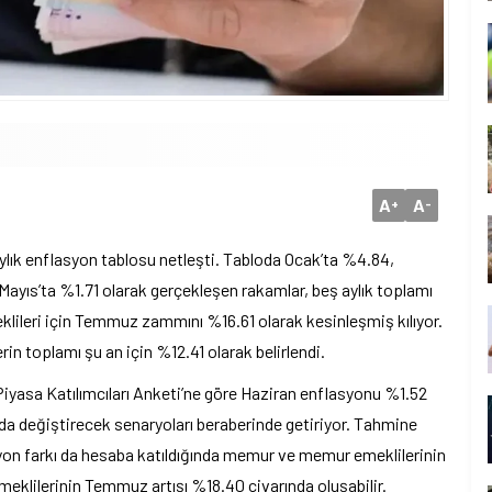
A
A
+
-
eş aylık enflasyon tablosu netleşti. Tabloda Ocak’ta %4.84,
Mayıs’ta %1.71 olarak gerçekleşen rakamlar, beş aylık toplamı
ileri için Temmuz zammını %16.61 olarak kesinleşmiş kılıyor.
rin toplamı şu an için %12.41 olarak belirlendi.
yasa Katılımcıları Anketi’ne göre Haziran enflasyonu %1.52
 değiştirecek senaryoları beraberinde getiriyor. Tahmine
yon farkı da hesaba katıldığında memur ve memur emeklilerinin
klilerinin Temmuz artışı %18.40 civarında oluşabilir.