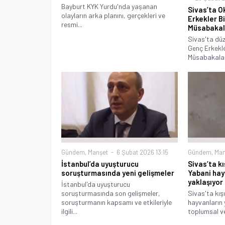
Bayburt KYK Yurdu'nda yaşanan
Sivas’ta O
olayların arka planını, gerçekleri ve
Erkekler B
resmi...
Müsabakal
Sivas'ta düz
Genç Erkekle
Müsabakaları
Gündem
,
Manşet
6 Şubat 2026 13:15
Gündem
,
Man
İstanbul’da uyuşturucu
Sivas’ta kı
soruşturmasında yeni gelişmeler
Yabani hay
yaklaşıyor
İstanbul'da uyuşturucu
soruşturmasında son gelişmeler,
Sivas'ta kış
soruşturmanın kapsamı ve etkileriyle
hayvanların 
ilgili...
toplumsal ve