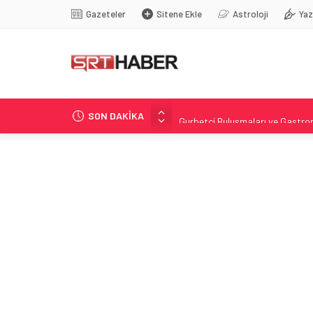
Gazeteler
Sitene Ekle
Astroloji
Yaz
SON DAKİKA
Gurbetçi Buluşmaları ve Gastrono
Messi Ailesinin Sağlık Sorunu: J
Cep telefonu çekmeyen köyde te
Anne ayı ve iki yavrusuyla karş
Sivas Gastronomi Festivali: Gurbe