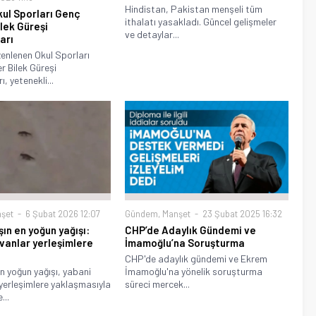
Hindistan, Pakistan menşeli tüm
kul Sporları Genç
ithalatı yasakladı. Güncel gelişmeler
ilek Güreşi
ve detaylar...
arı
enlenen Okul Sporları
r Bilek Güreşi
, yetenekli...
şet
6 Şubat 2026 12:07
Gündem
,
Manşet
23 Şubat 2025 16:32
şın en yoğun yağışı:
CHP’de Adaylık Gündemi ve
vanlar yerleşimlere
İmamoğlu’na Soruşturma
CHP'de adaylık gündemi ve Ekrem
ın yoğun yağışı, yabani
İmamoğlu'na yönelik soruşturma
yerleşimlere yaklaşmasıyla
süreci mercek...
...