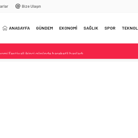
arlar
Bize Ulaşın
ANASAYFA
GÜNDEM
EKONOMİ
SAĞLIK
SPOR
TEKNOL
mi Festivali ikinci gününde hareketli başladı
orge Messi Hayatını Kaybetti
lsizle yaşam mücadelesi
ılaşan vatandaş kameraya aldı
tçi Buluşmalarıyla yoğrulan açılış ve ilçe lezzetleri