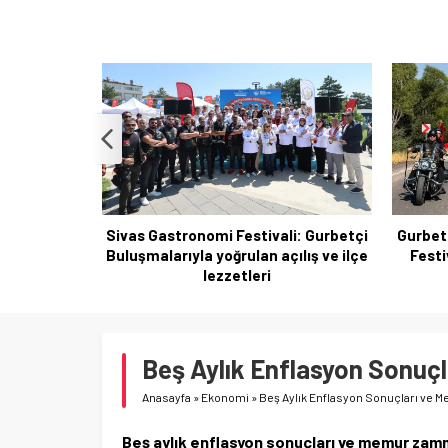
i: Gurbetçi
Gurbetçi Buluşmaları ve Gastronomi
ılış ve ilçe
Festivali ikinci gününde hareketli
Messi 
başladı
Beş Aylık Enflasyon Sonuç
Anasayfa
»
Ekonomi
»
Beş Aylık Enflasyon Sonuçları ve 
Beş aylık enflasyon sonuçları ve memur zammı