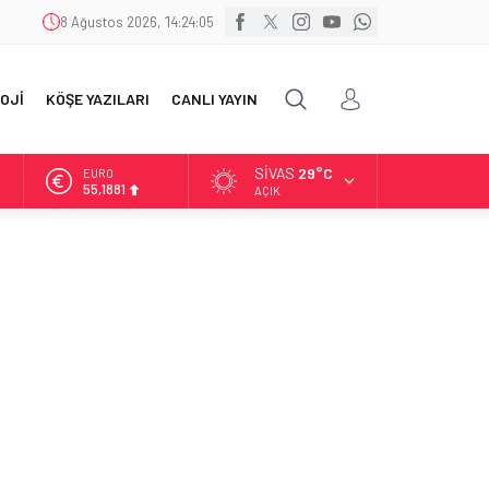
8 Ağustos 2026, 14:24:06
OJİ
KÖŞE YAZILARI
CANLI YAYIN
SIVAS
29°C
ALTIN
6.660,55
AÇIK
BİST
13.779,39
DOLAR
47,7111
EURO
55,1881