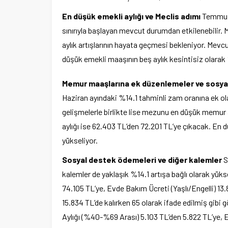
En düşük emekli aylığı ve Meclis adımı
Temmuz 
sınırıyla başlayan mevcut durumdan etkilenebilir.
aylık artışlarının hayata geçmesi bekleniyor. Mevc
düşük emekli maaşının beş aylık kesintisiz olarak 
Memur maaşlarına ek düzenlemeler ve sosya
Haziran ayındaki %14.1 tahminli zam oranına ek ola
gelişmelerle birlikte lise mezunu en düşük memur
aylığı ise 62.403 TL’den 72.201 TL’ye çıkacak. En 
yükseliyor.
Sosyal destek ödemeleri ve diğer kalemler
S
kalemler de yaklaşık %14.1 artışa bağlı olarak yü
74.105 TL’ye, Evde Bakım Ücreti (Yaşlı/Engelli) 1
15.834 TL’de kalırken 65 olarak ifade edilmiş gibi g
Aylığı (%40-%69 Arası) 5.103 TL’den 5.822 TL’ye, En