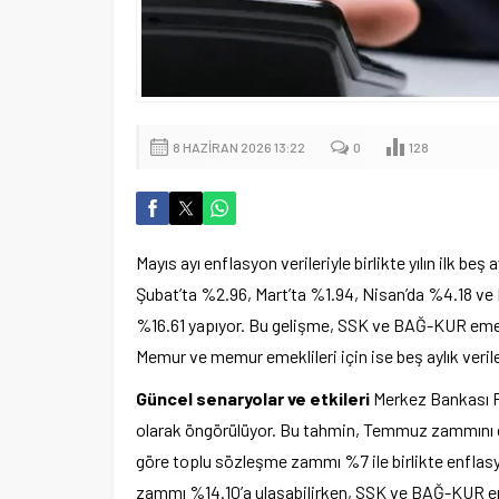
8 HAZIRAN 2026 13:22
0
128
Mayıs ayı enflasyon verileriyle birlikte yılın ilk b
Şubat’ta %2.96, Mart’ta %1.94, Nisan’da %4.18 ve 
%16.61 yapıyor. Bu gelişme, SSK ve BAĞ-KUR emekl
Memur ve memur emeklileri için ise beş aylık verile
Güncel senaryolar ve etkileri
Merkez Bankası Pi
olarak öngörülüyor. Bu tahmin, Temmuz zammını da
göre toplu sözleşme zammı %7 ile birlikte enflas
zammı %14.10’a ulaşabilirken, SSK ve BAĞ-KUR eme