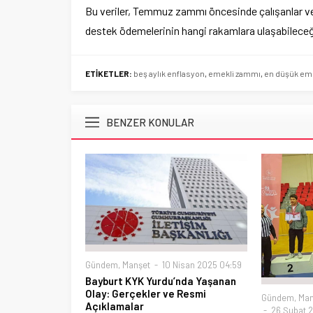
Bu veriler, Temmuz zammı öncesinde çalışanlar ve e
destek ödemelerinin hangi rakamlara ulaşabileceğ
ETİKETLER:
beş aylık enflasyon
,
emekli zammı
,
en düşük emek
BENZER KONULAR
Gündem
,
Manşet
10 Nisan 2025 04:59
Bayburt KYK Yurdu’nda Yaşanan
Olay: Gerçekler ve Resmi
Gündem
,
Man
Açıklamalar
26 Şubat 2