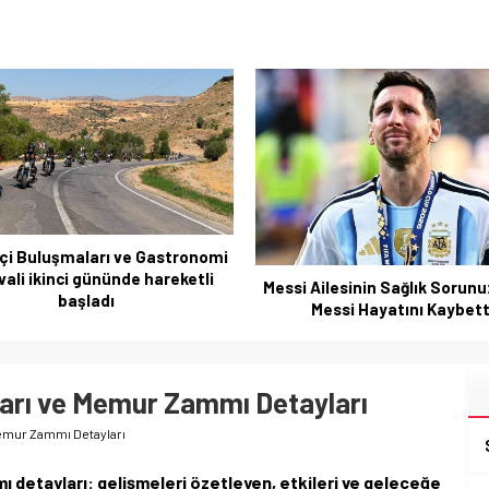
Cep telefonu çekmeyen k
telsizle yaşam mücadel
Ailesinin Sağlık Sorunu: Jorge
Messi Hayatını Kaybetti
ları ve Memur Zammı Detayları
Memur Zammı Detayları
 detayları: gelişmeleri özetleyen, etkileri ve geleceğe