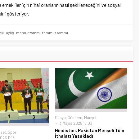
mekliler için nihai oranların nasıl şekilleneceğini ve sosyal
ini gösteriyor.
li aylığı
,
memur zammı
,
temmuz zammı
Dünya
,
Gündem
,
Manşet
3 Mayıs 2025 15:03
Hindistan, Pakistan Menşeli Tüm
şet
,
Spor
İthalatı Yasakladı
025 11:18