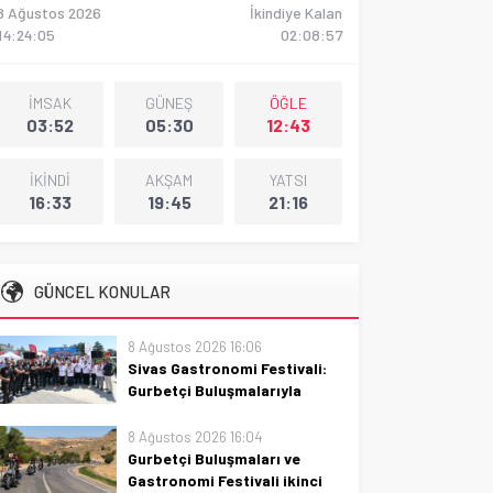
8 Ağustos 2026
İkindiye Kalan
14:24:06
02:08:56
İMSAK
GÜNEŞ
ÖĞLE
03:52
05:30
12:43
İKİNDİ
AKŞAM
YATSI
16:33
19:45
21:16
GÜNCEL KONULAR
8 Ağustos 2026 16:06
Sivas Gastronomi Festivali:
Gurbetçi Buluşmalarıyla
yoğrulan açılış ve ilçe
lezzetleri
8 Ağustos 2026 16:04
Gurbetçi Buluşmaları ve
Sivas Gastronomi Festivali
Gastronomi Festivali ikinci
açılışı gurbetçi buluşmalarıyla