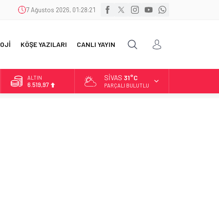
7 Ağustos 2026, 01:28:21
OJİ
KÖŞE YAZILARI
CANLI YAYIN
SIVAS
31°C
ALTIN
6.519,97
PARÇALI BULUTLU
BİST
13.798,82
DOLAR
47,7025
EURO
55,0112