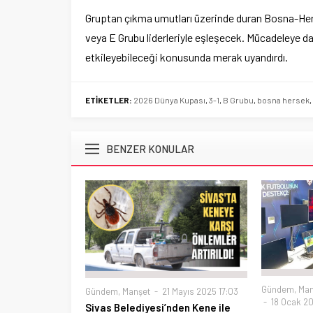
Gruptan çıkma umutları üzerinde duran Bosna-Herse
veya E Grubu liderleriyle eşleşecek. Mücadeleye dai
etkileyebileceği konusunda merak uyandırdı.
ETİKETLER:
2026 Dünya Kupası
,
3-1
,
B Grubu
,
bosna hersek
,
BENZER KONULAR
Gündem
,
Man
Gündem
,
Manşet
21 Mayıs 2025 17:03
18 Ocak 20
Sivas Belediyesi’nden Kene ile