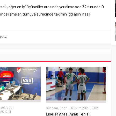
k, eğer en iyi üçüncüler arasında yer alırsa son 32 turunda D
r gelişmeler, turnuva sürecinde takımın iddiasını nasıl
Katar
şet
,
Spor
Gündem
,
Spor
6 Ekim 2025 15:02
25 12:41
Liseler Arası Ayak Tenisi