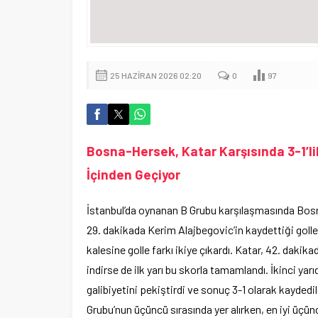
25 HAZIRAN 2026 02:20
0
97
Bosna-Hersek, Katar Karşısında 3-1’li
İçinden Geçiyor
İstanbul’da oynanan B Grubu karşılaşmasında Bos
29. dakikada Kerim Alajbegovic’in kaydettiği gol
kalesine golle farkı ikiye çıkardı. Katar, 42. dakik
indirse de ilk yarı bu skorla tamamlandı. İkinci y
galibiyetini pekiştirdi ve sonuç 3-1 olarak kayded
Grubu’nun üçüncü sırasında yer alırken, en iyi üçün