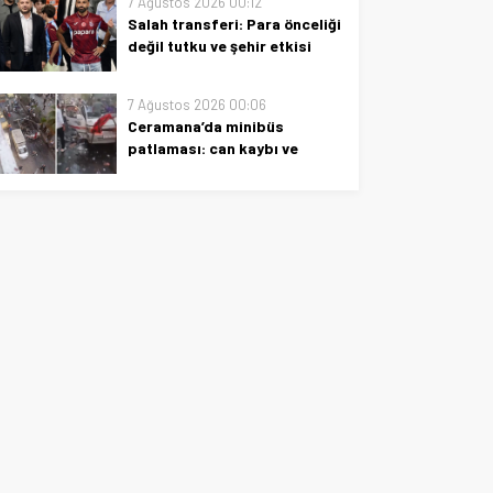
7 Ağustos 2026 00:12
olayın perde arkası, güvenlik
Salah transferi: Para önceliği
incelemeleri ve halkın tepkileri
değil tutku ve şehir etkisi
özetleniyor.
Salah transferi: tutku, şehir
etkisi ve para önceliği yok;
7 Ağustos 2026 00:06
kariyerinin odak noktası,
Ceramana’da minibüs
sahada yükselişin ardındaki
patlaması: can kaybı ve
dinamikler
yaralılar var
Ceramana’da minibüs
patlaması: can kaybı ve
yaralılar var. Son gelişmeler,
güvenlik önlemleri ve olay yerine
ilişkin en güncel bilgiler.