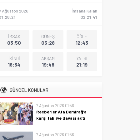
7 Ağustos 2026
İmsaka Kalan
01:28:21
02:21:40
İMSAK
GÜNEŞ
ÖĞLE
03:50
05:28
12:43
İKİNDİ
AKŞAM
YATSI
16:34
19:48
21:19
GÜNCEL KONULAR
7 Ağustos 2026 01:58
Reçberler Ata Demirağ’a
karşı tahliye davası açtı
Reçberler, Ata Demirağ’a karşı
tahliye davası açtı: davanın
7 Ağustos 2026 01:56
amacı, süreç ve olası etkileriyle