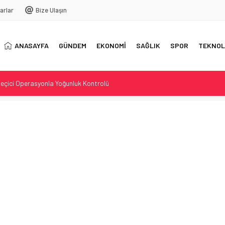
arlar
Bize Ulaşın
ANASAYFA
GÜNDEM
EKONOMİ
SAĞLIK
SPOR
TEKNOL
Geçici Operasyonla Yoğunluk Kontrolü
ddiası: Reçber Çifti Ata Demirağ’a Karşı
y Towle Hayatını Kaybetti
e Beyin Tümörüyle Mücadele
hliye davası açtı