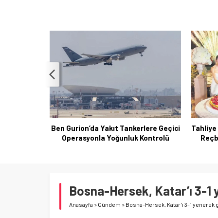
arşı tahliye
Ben Gurion’da Yakıt Tankerlere Geçici
Tahliye 
Operasyonla Yoğunluk Kontrolü
Reçbe
Bosna-Hersek, Katar’ı 3-1 
Anasayfa
»
Gündem
»
Bosna-Hersek, Katar’ı 3-1 yenerek 