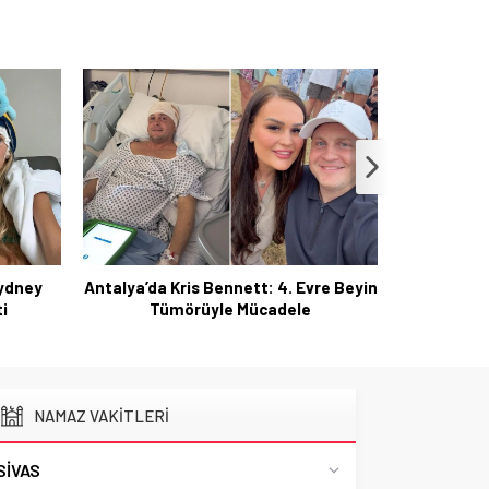
Sydney
Antalya’da Kris Bennett: 4. Evre Beyin
Ysbyty
i
Tümörüyle Mücadele
çatısı
NAMAZ VAKİTLERİ
SIVAS