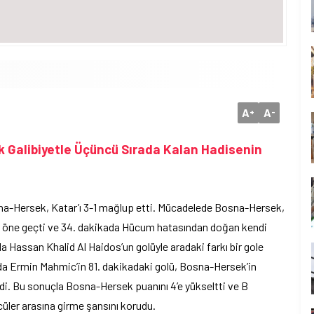
A
A
+
-
k Galibiyetle Üçüncü Sırada Kalan Hadisenin
na-Hersek, Katar’ı 3-1 mağlup etti. Mücadelede Bosna-Hersek,
le öne geçti ve 34. dakikada Hücum hatasından doğan kendi
ada Hassan Khalid Al Haidos’un golüyle aradaki farkı bir gole
arıda Ermin Mahmic’in 81. dakikadaki golü, Bosna-Hersek’in
ildi. Bu sonuçla Bosna-Hersek puanını 4’e yükseltti ve B
cüler arasına girme şansını korudu.