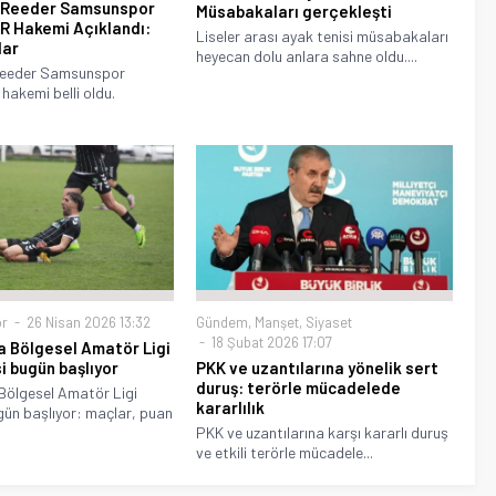
– Reeder Samsunspor
Müsabakaları gerçekleşti
R Hakemi Açıklandı:
Liseler arası ayak tenisi müsabakaları
lar
heyecan dolu anlara sahne oldu....
Reeder Samsunspor
hakemi belli oldu.
r
26 Nisan 2026 13:32
Gündem
,
Manşet
,
Siyaset
18 Şubat 2026 17:07
a Bölgesel Amatör Ligi
 bugün başlıyor
PKK ve uzantılarına yönelik sert
duruş: terörle mücadelede
Bölgesel Amatör Ligi
kararlılık
gün başlıyor: maçlar, puan
PKK ve uzantılarına karşı kararlı duruş
ve etkili terörle mücadele...