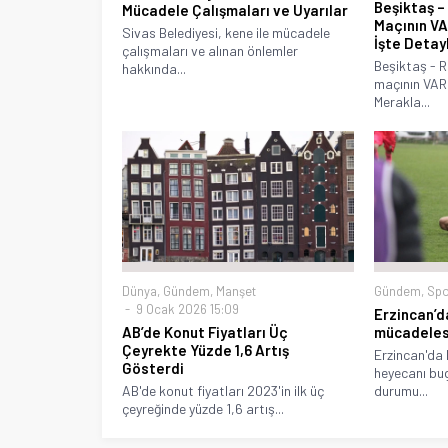
Beşiktaş 
Mücadele Çalışmaları ve Uyarılar
Maçının VA
Sivas Belediyesi, kene ile mücadele
İşte Detay
çalışmaları ve alınan önlemler
Beşiktaş - 
hakkında...
maçının VAR 
Merakla...
Dünya
,
Gündem
,
Manşet
Gündem
,
Spo
9 Ocak 2026 15:09
Erzincan’d
AB’de Konut Fiyatları Üç
mücadelesi
Çeyrekte Yüzde 1,6 Artış
Erzincan'da 
Gösterdi
heyecanı bu
AB'de konut fiyatları 2023'in ilk üç
durumu...
çeyreğinde yüzde 1,6 artış...