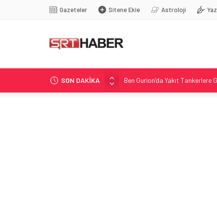
Gazeteler
Sitene Ekle
Astroloji
Yaz
SON DAKİKA
Ben Gurion’da Yakıt Tankerlere 
Tahliye Davası ve Alt Kiralama İ
Nadir Kanserle Mücadele: Sydne
Antalya’da Kris Bennett: 4. Evr
Reçberler Ata Demirağ’a karşı ta