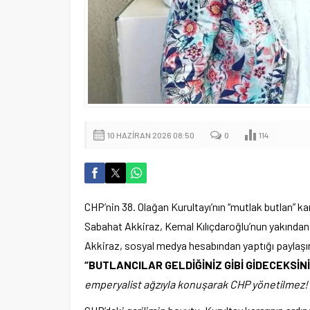
10 HAZIRAN 2026 08:50
0
114
CHP’nin 38. Olağan Kurultayı’nın “mutlak butlan” ka
Sabahat Akkiraz, Kemal Kılıçdaroğlu’nun yakından ta
Akkiraz, sosyal medya hesabından yaptığı paylaşım
“BUTLANCILAR GELDİĞİNİZ GİBİ GİDECEKSİNİ
emperyalist ağzıyla konuşarak CHP yönetilmez! Bu