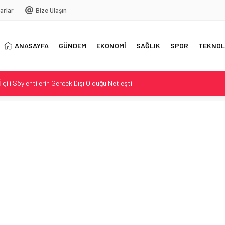
arlar
Bize Ulaşın
ANASAYFA
GÜNDEM
EKONOMİ
SAĞLIK
SPOR
TEKNOL
gili Söylentilerin Gerçek Dışı Olduğu Netleşti
transfer girişiminde bulundu
Gazze İçin Ortak Bildiri Yayımladı
temleri ve Devlet Müdahalesi
ddiası ve yönetim kararı