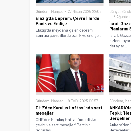
Gündem
,
Manşet
27 Nisan 2025 22:05
Dünya
,
Günd
8 Ağustos
Elazığ’da Deprem: Çevre İllerde
Panik ve Endişe
İsrail Gaz
Planlarını 
Elazığ'da meydana gelen deprem
sonrası çevre illerde panik ve endişe...
İsrail, Gazze
hızlandırıyor
detaylar...
Gündem
,
Manşet
9 Eylül 2025 09:57
Gündem
,
Man
CHP’den Kuruluş Haftası’nda sert
ANKARA’da
mesajlar
Tepki: ‘He
Gerçekler
CHP’den Kuruluş Haftası’nda dikkat
çekici ve sert mesajlar! Partinin
Ankara’dan Y
görüşleri...
Hezeyanlar v