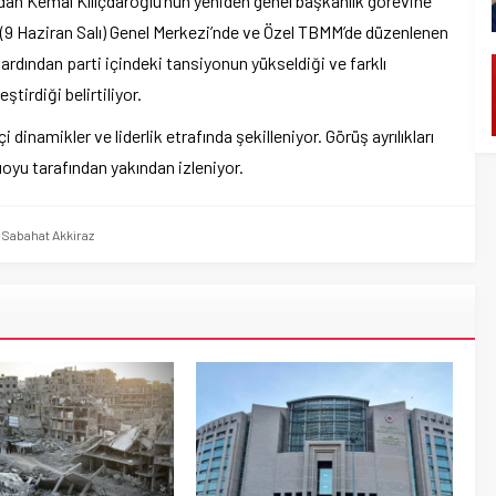
ndan Kemal Kılıçdaroğlu’nun yeniden genel başkanlık görevine
(9 Haziran Salı) Genel Merkezi’nde ve Özel TBMM’de düzenlenen
 ardından parti içindeki tansiyonun yükseldiği ve farklı
tirdiği belirtiliyor.
 dinamikler ve liderlik etrafında şekilleniyor. Görüş ayrılıkları
muoyu tarafından yakından izleniyor.
,
Sabahat Akkiraz