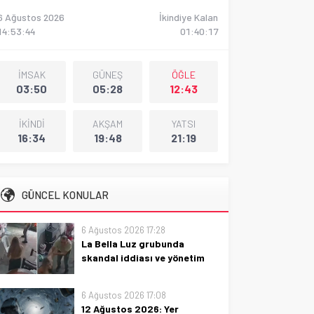
6 Ağustos 2026
İkindiye Kalan
14:53:46
01:40:16
İMSAK
GÜNEŞ
ÖĞLE
03:50
05:28
12:43
İKİNDİ
AKŞAM
YATSI
16:34
19:48
21:19
GÜNCEL KONULAR
6 Ağustos 2026 17:28
La Bella Luz grubunda
skandal iddiası ve yönetim
kararı
La Bella Luz grubunda skandal
6 Ağustos 2026 17:08
iddiası ve yönetim kararı:
12 Ağustos 2026: Yer