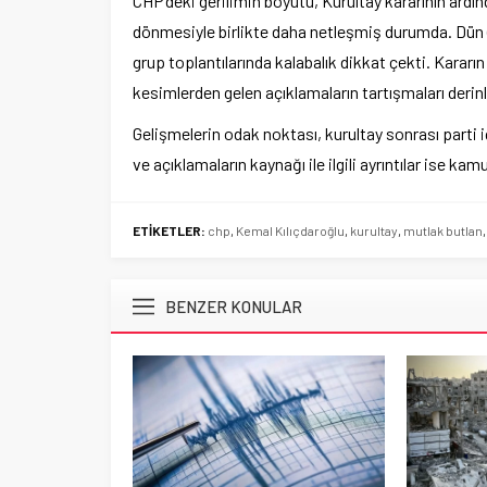
CHP’deki gerilimin boyutu, Kurultay kararının ardı
dönmesiyle birlikte daha netleşmiş durumda. Dün 
grup toplantılarında kalabalık dikkat çekti. Kararın
kesimlerden gelen açıklamaların tartışmaları derinleş
Gelişmelerin odak noktası, kurultay sonrası parti içi
ve açıklamaların kaynağı ile ilgili ayrıntılar ise ka
ETİKETLER:
chp
,
Kemal Kılıçdaroğlu
,
kurultay
,
mutlak butlan
BENZER KONULAR