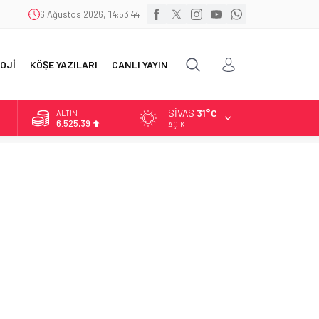
6 Ağustos 2026, 14:53:46
OJİ
KÖŞE YAZILARI
CANLI YAYIN
SIVAS
31°C
ALTIN
6.525,39
AÇIK
BİST
13.788,73
DOLAR
47,5954
EURO
55,0690