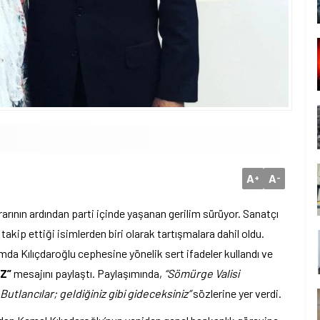
A
A
+
-
rarının ardından parti içinde yaşanan gerilim sürüyor. Sanatçı
kip ettiği isimlerden biri olarak tartışmalara dahil oldu.
da Kılıçdaroğlu cephesine yönelik sert ifadeler kullandı ve
Z”
mesajını paylaştı. Paylaşımında,
“Sömürge Valisi
tlancılar; geldiğiniz gibi gideceksiniz”
sözlerine yer verdi.