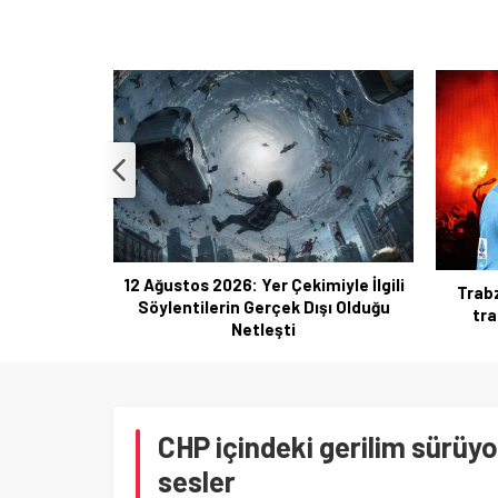
12 Ağustos 2026: Yer Çekimiyle İlgili
ndal iddiası
Trab
Söylentilerin Gerçek Dışı Olduğu
rı
tra
Netleşti
CHP içindeki gerilim sürüyo
sesler