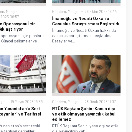
em
,
Manşet
Gündem
,
Manşet
26 Ekim 2025 16:44
 2025 09:57
İmamoğlu ve Necati Özkan’a
ze Operasyonu İçin
Casusluk Soruşturması Başlatıldı
Sıklaştırıyor
İmamoğlu ve Necati Özkan hakkında
 operasyonu için planlarını
casusluk soruşturması başlatıldı.
. Güncel gelişmeler ve
Detaylar ve...
şet
19 Mayıs 2025 19:59
Gündem
,
Manşet
28 Ocak 2025 11:07
n Yunanistan’a Sert
RTÜK Başkanı Şahin: Kanun dışı
zeyanlar’ ve Tarihsel
ve etik olmayan yayıncılık kabul
edilemez
unanistan’a sert tepki:
RTÜK Başkanı Şahin, yasa dışı ve etik
e tarihsel gerçekler.
dışı yayıncılığın kabul...