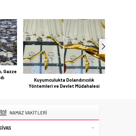
rı, Gazze
Tekerlekl
adı
akademik
Kuyumculukta Dolandırıcılık
Yöntemleri ve Devlet Müdahalesi
NAMAZ VAKİTLERİ
SIVAS