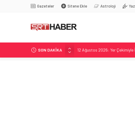
Gazeteler
Sitene Ekle
Astroloji
Yaz
SON DAKİKA
12 Ağustos 2026: Yer Çekimiyle İl
Trabzonspor Romelu Lukaku için 
Uluslararası Dışişleri Bakanları, 
Kuyumculukta Dolandırıcılık Yön
La Bella Luz grubunda skandal i