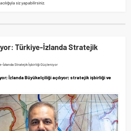
lığıyla siz yapabilirsiniz.
ıyor: Türkiye-İzlanda Stratejik
e-İzlanda Stratejik İşbirliği Güçleniyor
or; İzlanda Büyükelçiliği açılıyor; stratejik işbirliği ve