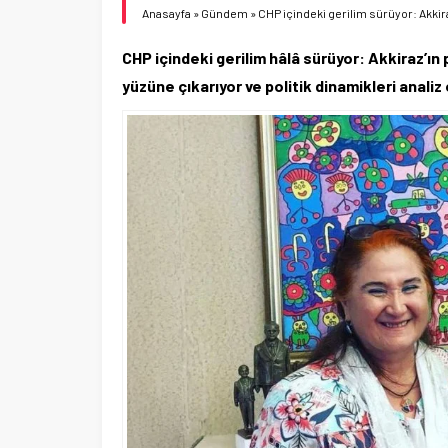
Anasayfa
»
Gündem
»
CHP içindeki gerilim sürüyor: Akkir
CHP içindeki gerilim hâlâ sürüyor: Akkiraz’ın 
yüzüne çıkarıyor ve politik dinamikleri analiz 