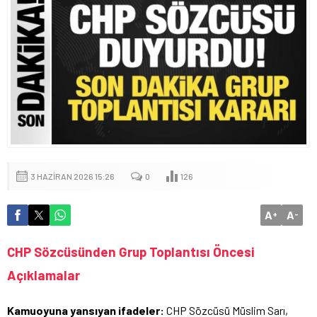
3 HAZIRAN 2026 15:26
0
126
A
A
+
-
CHP Sözcüsünden Grup Toplantısı Öncesi
Açıklamalar
Kamuoyuna yansıyan ifadeler:
CHP Sözcüsü Müslim Sarı,