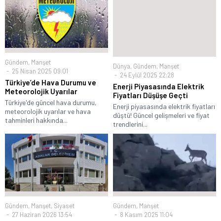
Gündem
,
Manşet
Dünya
,
Gündem
,
Manşet
25 Nisan 2025 09:01
24 Eylül 2025 22:28
Türkiye’de Hava Durumu ve
Enerji Piyasasında Elektrik
Meteorolojik Uyarılar
Fiyatları Düşüşe Geçti
Türkiye'de güncel hava durumu,
Enerji piyasasında elektrik fiyatları
meteorolojik uyarılar ve hava
düştü! Güncel gelişmeleri ve fiyat
tahminleri hakkında...
trendlerini...
Gündem
,
Manşet
,
Siyaset
Gündem
,
Manşet
27 Haziran 2026 13:54
8 Kasım 2025 11:04