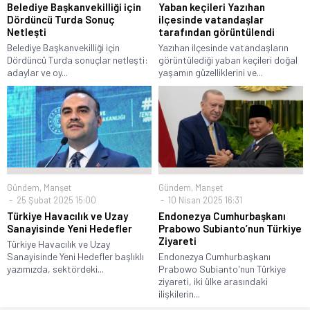
Belediye Başkanvekilliği için
Yaban keçileri Yazıhan
Dördüncü Turda Sonuç
ilçesinde vatandaşlar
Netleşti
tarafından görüntülendi
Belediye Başkanvekilliği için
Yazıhan ilçesinde vatandaşların
Dördüncü Turda sonuçlar netleşti:
görüntülediği yaban keçileri doğal
adaylar ve oy...
yaşamın güzelliklerini ve...
Gündem
,
Manşet
Gündem
,
Manşet
25 Şubat 2025 15:00
10 Nisan 2025 16:31
Türkiye Havacılık ve Uzay
Endonezya Cumhurbaşkanı
Sanayisinde Yeni Hedefler
Prabowo Subianto’nun Türkiye
Ziyareti
Türkiye Havacılık ve Uzay
Sanayisinde Yeni Hedefler başlıklı
Endonezya Cumhurbaşkanı
yazımızda, sektördeki...
Prabowo Subianto'nun Türkiye
ziyareti, iki ülke arasındaki
ilişkilerin...