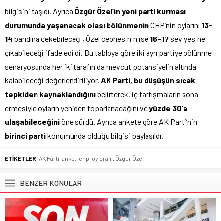
bilgisini taşıdı. Ayrıca
Özgür Özel’in yeni parti kurması
durumunda yaşanacak olası bölünmenin
CHP’nin oylarını
13-
14
bandına çekebileceği, Özel cephesinin ise
16-17
seviyesine
çıkabileceği ifade edildi. Bu tabloya göre iki ayrı partiye bölünme
senaryosunda her iki tarafın da mevcut potansiyelin altında
kalabileceği değerlendiriliyor.
AK Parti, bu düşüşün sıcak
tepkiden kaynaklandığını
belirterek, iç tartışmaların sona
ermesiyle oyların yeniden toparlanacağını ve
yüzde 30’a
ulaşabileceğini
öne sürdü. Ayrıca ankete göre AK Parti’nin
birinci parti
konumunda olduğu bilgisi paylaşıldı.
ETİKETLER:
AK Parti
,
anket
,
chp
,
oy oranı
,
Özgür Özel
BENZER KONULAR