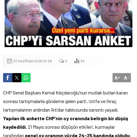
27 HAZIRAN 2026 07:08
0
93
A
A
+
-
CHP Genel Başkanı Kemal Kılıçdaroğlu’nun mutlak butlan kararı
sonrası tartışmalarla gündeme gelen parti, istifa ve ihraç
tartışmalarının ardından iktidar tablosunda sarsıntı yaşadı.
Yapılan ilk ankette CHP’nin oy oranında belirgin bir düşüş
kaydedildi.
21 Mayıs sonrası düşüşün etkileri, kurmaylar
tarafından
genel oy oranının yüzde 24-25 bandında olduğu