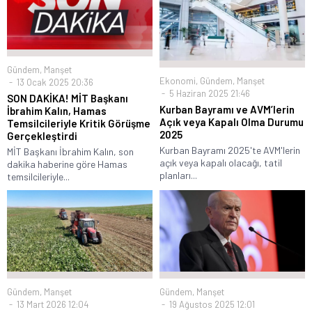
Gündem
,
Manşet
Ekonomi
,
Gündem
,
Manşet
13 Ocak 2025 20:36
5 Haziran 2025 21:46
SON DAKİKA! MİT Başkanı
Kurban Bayramı ve AVM’lerin
İbrahim Kalın, Hamas
Açık veya Kapalı Olma Durumu
Temsilcileriyle Kritik Görüşme
2025
Gerçekleştirdi
Kurban Bayramı 2025'te AVM'lerin
MİT Başkanı İbrahim Kalın, son
açık veya kapalı olacağı, tatil
dakika haberine göre Hamas
planları...
temsilcileriyle...
Gündem
,
Manşet
Gündem
,
Manşet
13 Mart 2026 12:04
19 Ağustos 2025 12:01