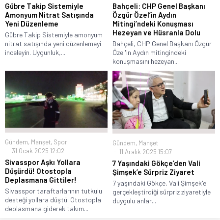
Gübre Takip Sistemiyle
Bahçeli: CHP Genel Başkanı
Amonyum Nitrat Satışında
Özgür Özel’in Aydın
Yeni Düzenleme
Mitingi’ndeki Konuşması
Hezeyan ve Hüsranla Dolu
Gübre Takip Sistemiyle amonyum
nitrat satışında yeni düzenlemeyi
Bahçeli, CHP Genel Başkanı Özgür
inceleyin. Uygunluk,...
Özel'in Aydın mitingindeki
konuşmasını hezeyan...
Gündem
,
Manşet
,
Spor
Gündem
,
Manşet
31 Ocak 2025 12:02
11 Aralık 2025 15:07
Sivasspor Aşkı Yollara
7 Yaşındaki Gökçe’den Vali
Düşürdü! Otostopla
Şimşek’e Sürpriz Ziyaret
Deplasmana Gittiler!
7 yaşındaki Gökçe, Vali Şimşek'e
Sivasspor taraftarlarının tutkulu
gerçekleştirdiği sürpriz ziyaretiyle
desteği yollara düştü! Otostopla
duygulu anlar...
deplasmana giderek takım...