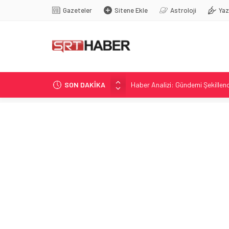
Gazeteler
Sitene Ekle
Astroloji
Yaz
SON DAKİKA
Haber Analizi: Gündemi Şekillend
Infantino’ya ilişkin eski UEFA d
Infantino’nun Geçmişi ve FIFA Kri
Eskien Doğrultusunda Sivasspor
Terörsüz Türkiye İçin Önemli Adım