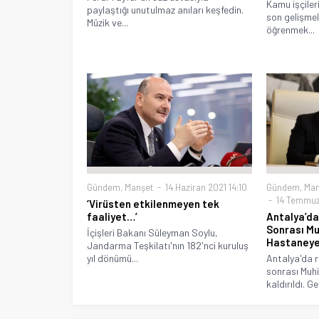
Kamu işçiler
paylaştığı unutulmaz anıları keşfedin.
son gelişmel
Müzik ve...
öğrenmek...
Gündem
,
Man
Gündem
,
Manşet
14 Haziran 2021 14:10
14 Temmuz
‘Virüsten etkilenmeyen tek
Antalya’da
faaliyet…’
Sonrası Mu
İçişleri Bakanı Süleyman Soylu,
Hastaneye 
Jandarma Teşkilatı'nın 182'nci kuruluş
Antalya'da 
yıl dönümü...
sonrası Muh
kaldırıldı. Ge