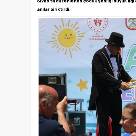
Sivas’ta düzenlenen çocuk şenliği büyük ilgi 
anılar biriktirdi.