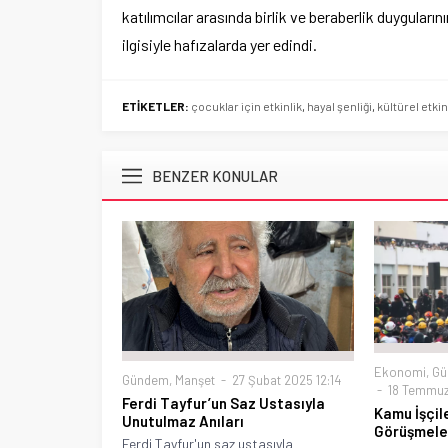
katılımcılar arasında birlik ve beraberlik duyguları
ilgisiyle hafızalarda yer edindi.
ETİKETLER:
çocuklar için etkinlik
,
hayal şenliği
,
kültürel etkin
BENZER KONULAR
Ekonomi
,
Gü
Gündem
,
Manşet
27 Şubat 2025 12:14
18 Temmuz
Ferdi Tayfur’un Saz Ustasıyla
Kamu İşçil
Unutulmaz Anıları
Görüşmele
Ferdi Tayfur'un saz ustasıyla