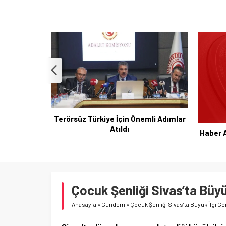
mli Adımlar
Infanti
Haber Analizi: Gündemi Şekillendiren
id
Gelişmeler
Çocuk Şenliği Sivas’ta Büyü
Anasayfa
»
Gündem
»
Çocuk Şenliği Sivas’ta Büyük İlgi G