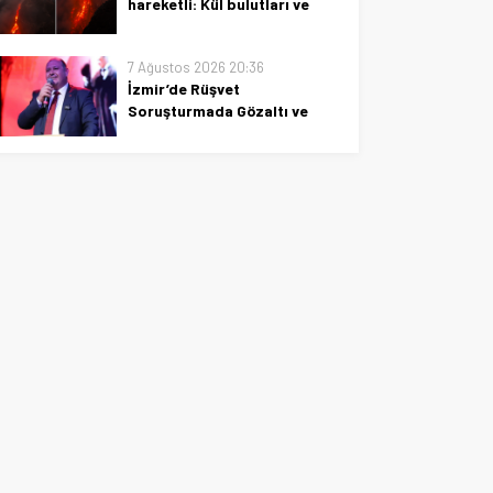
hareketli: Kül bulutları ve
uçuşlar etkileniyor
Etna Yanardağı yeniden
7 Ağustos 2026 20:36
hareketli: kül bulutları uçuşları
İzmir’de Rüşvet
etkiliyor; bölge halkı ve yetkililer
Soruşturmada Gözaltı ve
güvenlik için önlemleri artırdı.
Tutuklama
İzmir'de rüşvet iddiası: gözaltı
ve tutuklama gelişmeleri, olayın
ayrıntıları ve etkileri hakkında
güncel bilgiler.