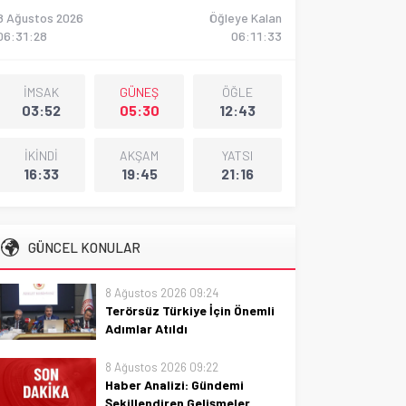
8 Ağustos 2026
Öğleye Kalan
06:31:29
06:11:32
İMSAK
GÜNEŞ
ÖĞLE
03:52
05:30
12:43
İKİNDİ
AKŞAM
YATSI
16:33
19:45
21:16
GÜNCEL KONULAR
8 Ağustos 2026 09:24
Terörsüz Türkiye İçin Önemli
Adımlar Atıldı
Terörsüz Türkiye için atılan kritik
8 Ağustos 2026 09:22
adımlar, güvenlik ve toplumsal
Haber Analizi: Gündemi
dayanışmayı güçlendirerek
Şekillendiren Gelişmeler
istikrarlı bir gelecek vaad