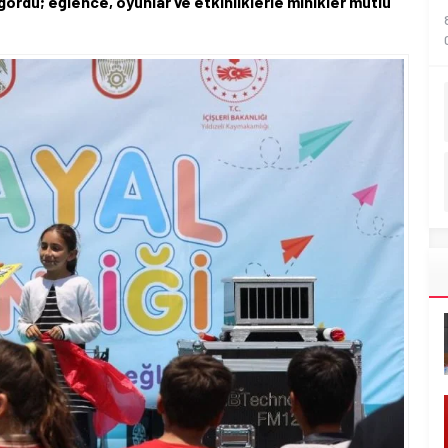
gördü; eğlence, oyunlar ve etkinliklerle minikler mutlu