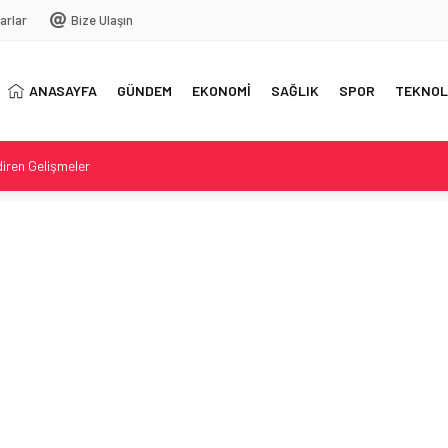
arlar
Bize Ulaşın
ANASAYFA
GÜNDEM
EKONOMİ
SAĞLIK
SPOR
TEKNOL
iren Gelişmeler
önemi iddiaları yeniden gündemde
zi: Yeni İddialar
 Yeni Sezona Hazırlıkta
lar Atıldı