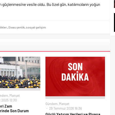
nın güçlenmesine vesile oldu. Bu özel gün, katılımcıların yoğun
likler
,
Sivas şenlik
,
sosyal gelişim
ndem
,
Manşet
 2025 12:30
Gündem
,
Manşet
eri Zam
29 Temmuz 2026 16:36
rinde Son Durum
Güçlü Yatırım Verileri ve Piyasa