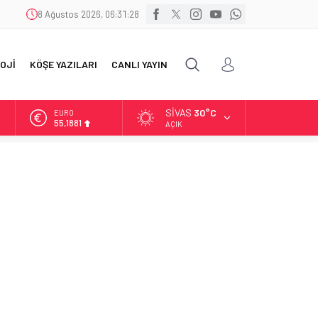
8 Ağustos 2026, 06:31:29
OJİ
KÖŞE YAZILARI
CANLI YAYIN
SIVAS
30°C
ALTIN
6.660,55
AÇIK
BİST
13.779,39
DOLAR
47,7111
EURO
55,1881