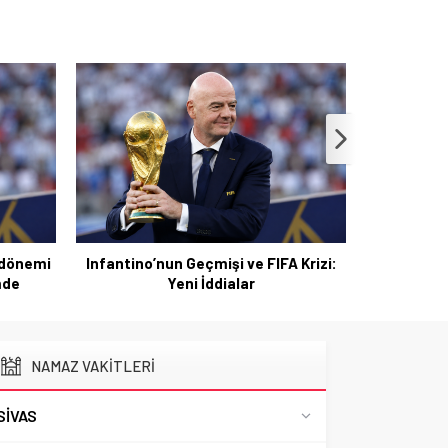
Eskien Doğrultusunda Sivasspor Yeni
Sezona Hazırlıkta
 Krizi:
Dunedi
b
NAMAZ VAKİTLERİ
SIVAS