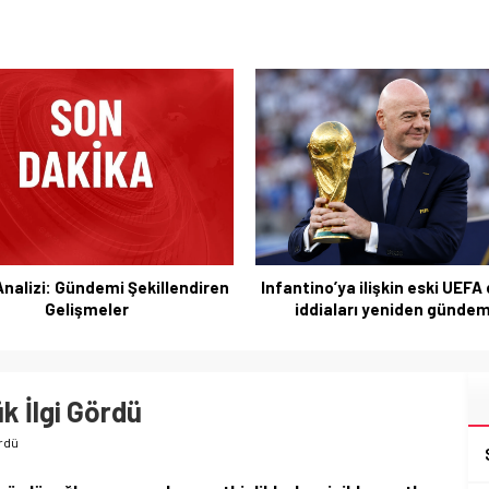
no’ya ilişkin eski UEFA dönemi
Infantino’nun Geçmişi ve FIFA
diaları yeniden gündemde
Yeni İddialar
k İlgi Gördü
ördü