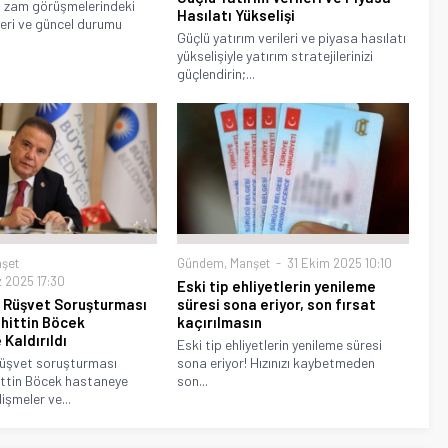
i zam görüşmelerindeki
Hasılatı Yükselişi
eri ve güncel durumu
Güçlü yatırım verileri ve piyasa hasılatı
yükselişiyle yatırım stratejilerinizi
güçlendirin;...
şet
Gündem
,
Manşet
31 Ekim 2025 10:10
 2025 17:30
Eski tip ehliyetlerin yenileme
 Rüşvet Soruşturması
süresi sona eriyor, son fırsat
hittin Böcek
kaçırılmasın
Kaldırıldı
Eski tip ehliyetlerin yenileme süresi
rüşvet soruşturması
sona eriyor! Hızınızı kaybetmeden
ittin Böcek hastaneye
son...
lişmeler ve...