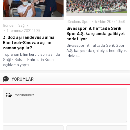
Gündem
,
Spor
5 Ekim 2025 10:58
Gündem
,
Sağlık
Sivasspor, 9. haftada Serik
1 Temmuz 2021 13:26
Spor A.Ş. karşısında galibiyet
3. doz aşı randevusu alma
hedefliyor
Biontech-Sinovac aşı ne
Sivasspor, 9. haftada Serik Spor
zaman yapılır?
A.Ş. karşısında galibiyet hedefliyor.
Toplanan bilim kurulu sonrasında
İddialı...
Sağlık Bakanı Fahrettin Koca
açıklama yaptı...
YORUMLAR