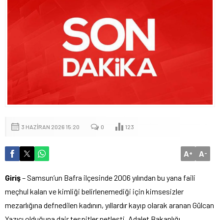
3 HAZIRAN 2026 15:20
0
123
A
A
+
-
Giriş
– Samsun’un Bafra ilçesinde 2006 yılından bu yana faili
meçhul kalan ve kimliği belirlenemediği için kimsesizler
mezarlığına defnedilen kadının, yıllardır kayıp olarak aranan Gülcan
Yazıcı olduğuna dair tespitler netleşti. Adalet Bakanlığı