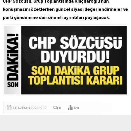
CHP Sözcüsü, Grup Toplantısında Kılıçdaroğlu’nun
konuşmasını özetlerken güncel siyasi değerlendirmeler ve
parti gündemine dair önemli ayrıntıları paylaşacak.
3 HAZIRAN 2026 15:10
0
120
A
A
+
-