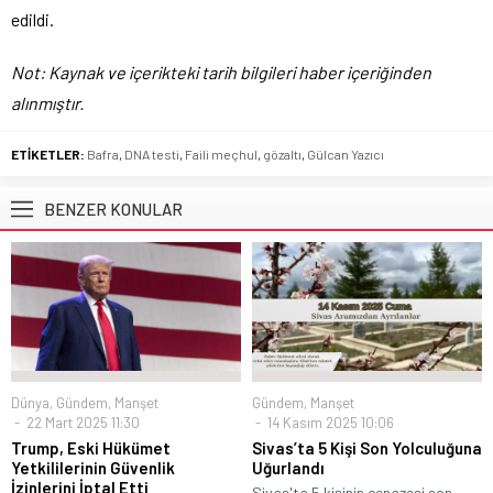
edildi.
Not: Kaynak ve içerikteki tarih bilgileri haber içeriğinden
alınmıştır.
ETİKETLER:
Bafra
,
DNA testi
,
Faili meçhul
,
gözaltı
,
Gülcan Yazıcı
BENZER KONULAR
Dünya
,
Gündem
,
Manşet
Gündem
,
Manşet
22 Mart 2025 11:30
14 Kasım 2025 10:06
Trump, Eski Hükümet
Sivas’ta 5 Kişi Son Yolculuğuna
Yetkililerinin Güvenlik
Uğurlandı
İzinlerini İptal Etti
Sivas'ta 5 kişinin cenazesi son