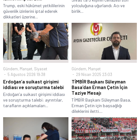
Trump, eski hükümet yetkililerinin
yolculuğuna uğurlandı. Acı ve
güvenlik izinlerini iptal ederek
birlik...
dikkatleri üzerine...
Gündem
,
Manşet
,
Siyaset
Gündem
,
Manşet
5 Ağustos 2026 19:38
29 Nisan 2025 23:03
Erdoğan’a suikast girişimi
TİMBİR Başkanı Süleyman
iddiası ve soruşturma talebi
Basa’dan Erman Çetin İçin
Taziye Mesajı
Erdoğan’a suikast girişimi iddiası
ve soruşturma talebi: ayrıntılar,
TİMBİR Başkanı Süleyman Basa,
tarafların açıklamaları...
Erman Çetin için başsağlığı
dileklerini iletti....