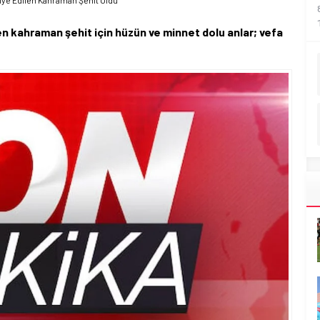
iye Edilen Kahraman Şehit Oldu
n kahraman şehit için hüzün ve minnet dolu anlar; vefa