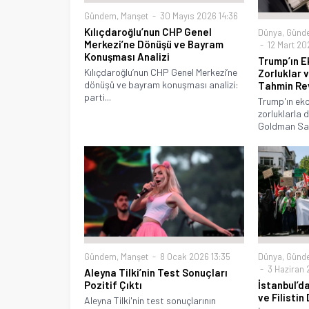
Gündem
,
Manşet
30 Mayıs 2026 14:36
Kılıçdaroğlu’nun CHP Genel
Dünya
,
Günd
Merkezi’ne Dönüşü ve Bayram
12 Mart 202
Konuşması Analizi
Trump’ın E
Kılıçdaroğlu’nun CHP Genel Merkezi’ne
Zorluklar 
dönüşü ve bayram konuşması analizi:
Tahmin Re
parti...
Trump'ın eko
zorluklarla d
Goldman Sach
Gündem
,
Manşet
8 Ocak 2026 13:35
Dünya
,
Günd
3 Haziran 
Aleyna Tilki’nin Test Sonuçları
Pozitif Çıktı
İstanbul’d
ve Filisti
Aleyna Tilki'nin test sonuçlarının