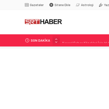
Gazeteler
Sitene Ekle
Astroloji
Yaz
SON DAKİKA
Kangal Çoban Köpekleri İçin Irk
DSP Genel Başkanı Aksakal’dan 
Adalet Bakanı Gürlek: Hedef Türk
İstanbul’da Bakanlar Esenyurt’
Sivasspor–Esenler Erokspor: 0-