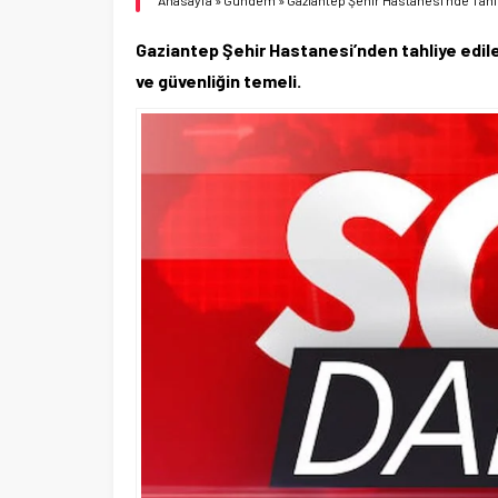
Anasayfa
»
Gündem
»
Gaziantep Şehir Hastanesi’nde Tahl
Gaziantep Şehir Hastanesi’nden tahliye edile
ve güvenliğin temeli.