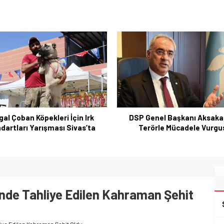
Genel Başkanı Aksakal’dan
Adalet Bakanı Gürlek: He
erörle Mücadele Vurgusu
Türkiye’de Adalet ve Eşit
nde Tahliye Edilen Kahraman Şehit