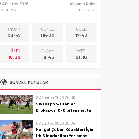
8 Ağustos 2026
Akşama Kalan
17:08:26
02:36:36
İMSAK
GÜNEŞ
ÖĞLE
03:52
05:30
12:43
İKİNDİ
AKŞAM
YATSI
16:33
19:45
21:16
GÜNCEL KONULAR
8 Ağustos 2026 20:06
Sivasspor–Esenler
Erokspor: 0-0 biten maçta
iki takım da gol bulamadı
8 Ağustos 2026 20:04
Sivasspor ile Esenler Erokspor
Kangal Çoban Köpekleri İçin
0-0 berabere kaldı; iki takım da
Irk Standartları Yarışması
gol bulamadı, maç özeti ve