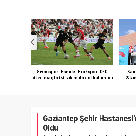
spor: 0-0
Kangal Çoban Köpekleri İçin Irk
DSP 
gol bulamadı
Standartları Yarışması Sivas’ta
T
Gaziantep Şehir Hastanesi’
Oldu