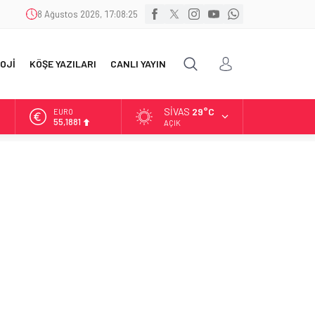
8 Ağustos 2026, 17:08:26
OJİ
KÖŞE YAZILARI
CANLI YAYIN
SIVAS
29°C
ALTIN
6.660,55
AÇIK
BİST
13.779,39
DOLAR
47,7111
EURO
55,1881