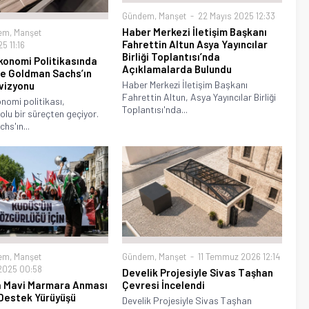
Gündem
,
Manşet
22 Mayıs 2025 12:33
Haber Merkezi İletişim Başkanı
em
,
Manşet
Fahrettin Altun Asya Yayıncılar
5 11:16
Birliği Toplantısı’nda
konomi Politikasında
Açıklamalarda Bulundu
ve Goldman Sachs’ın
Haber Merkezi İletişim Başkanı
vizyonu
Fahrettin Altun, Asya Yayıncılar Birliği
nomi politikası,
Toplantısı'nda...
olu bir süreçten geçiyor.
s'ın...
em
,
Manşet
Gündem
,
Manşet
11 Temmuz 2026 12:14
2025 00:58
Develik Projesiyle Sivas Taşhan
a Mavi Marmara Anması
Çevresi İncelendi
n Destek Yürüyüşü
Develik Projesiyle Sivas Taşhan