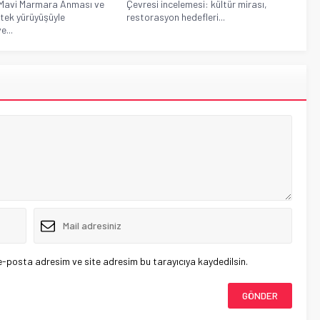
 Mavi Marmara Anması ve
Çevresi incelemesi: kültür mirası,
stek yürüyüşüyle
restorasyon hedefleri...
...
e-posta adresim ve site adresim bu tarayıcıya kaydedilsin.