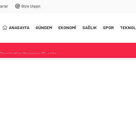
arlar
Bize Ulaşın
ANASAYFA
GÜNDEM
EKONOMİ
SAĞLIK
SPOR
TEKNOL
 Standartları Yarışması Sivas’ta
Terörle Mücadele Vurgusu
iye’de Adalet ve Eşitlik
ta temaslarda bulundu
0 biten maçta iki takım da gol bulamadı