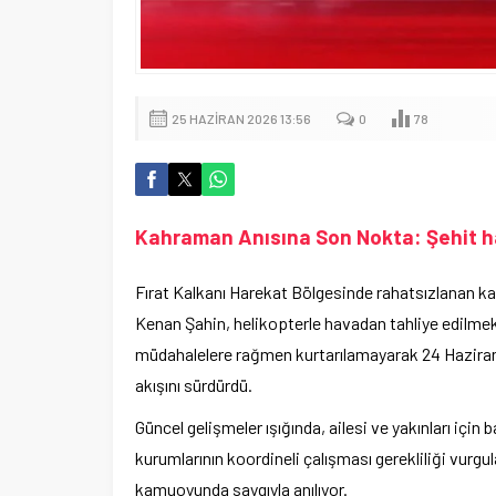
25 HAZIRAN 2026 13:56
0
78
Kahraman Anısına Son Nokta: Şehit hab
Fırat Kalkanı Harekat Bölgesinde rahatsızlanan 
Kenan Şahin, helikopterle havadan tahliye edilmek
müdahalelere rağmen kurtarılamayarak 24 Haziran’da
akışını sürdürdü.
Güncel gelişmeler ışığında, ailesi ve yakınları için b
kurumlarının koordineli çalışması gerekliliği vurgul
kamuoyunda saygıyla anılıyor.